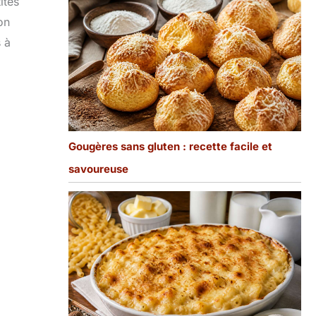
ites
on
 à
Gougères sans gluten : recette facile et
savoureuse