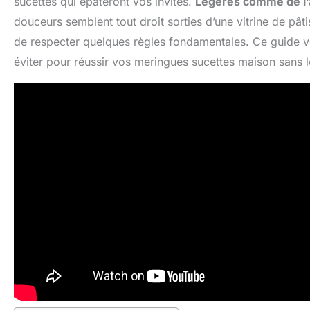
sucettes qui épateront vos invités.
Légères comme de l’a
douceurs semblent tout droit sorties d’une vitrine de pâtis
de respecter quelques règles fondamentales. Ce guide vou
éviter pour réussir vos meringues sucettes maison sans 