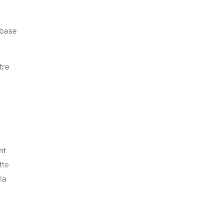
 base
tre
nt
tte
la