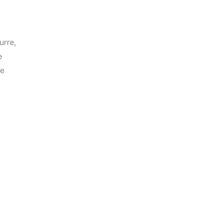
urre,
e
ne