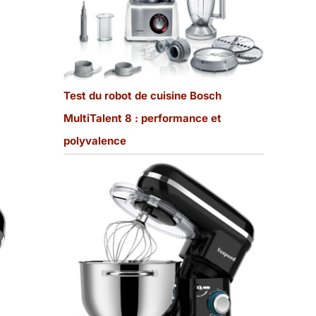
Test du robot de cuisine Bosch
MultiTalent 8 : performance et
polyvalence