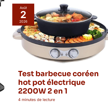
Août
2
2026
Test barbecue coréen
hot pot électrique
2200W 2 en 1
4 minutes de lecture