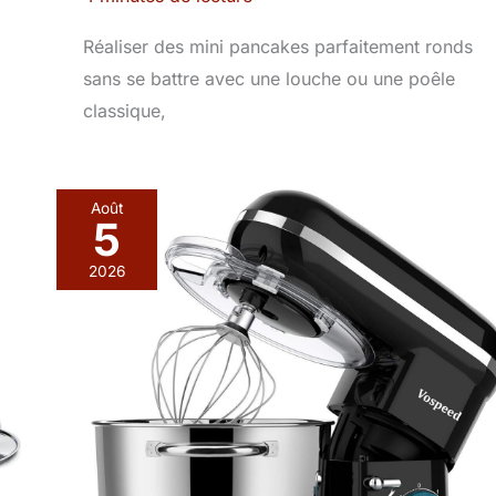
Réaliser des mini pancakes parfaitement ronds
sans se battre avec une louche ou une poêle
classique,
Août
5
2026