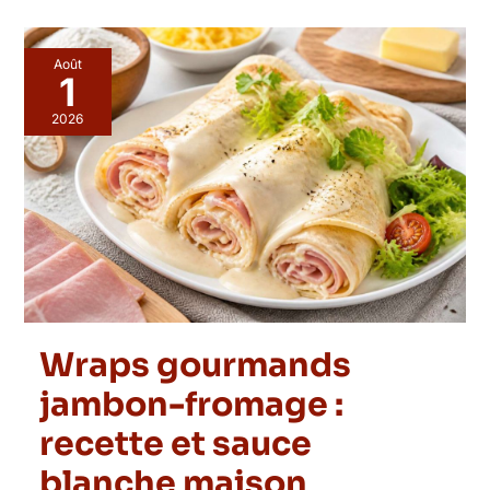
Août
1
2026
Wraps gourmands
jambon-fromage :
recette et sauce
blanche maison