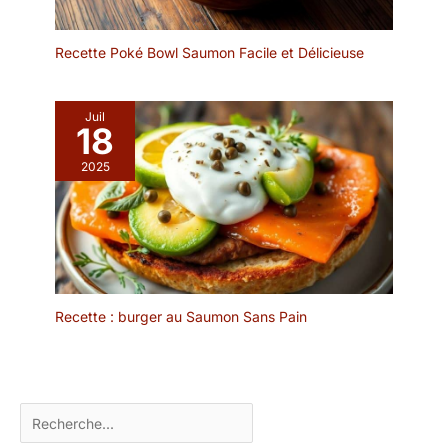
étiquettes de menu de
le plus visible.
nourriture de bricolage,
des étiquettes préférées
Recette Poké Bowl Saumon Facile et Délicieuse
et des étiquettes de
décoration de plantes
pendant les vacances et
Juil
18
les fêtes.
2025
Recette : burger au Saumon Sans Pain
Rechercher