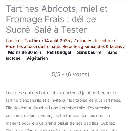
Tartines Abricots, miel et
Fromage Frais : délice
Sucré-Salé à Tester
Par
Louis Gauthier
/
14 août 2025
/
7 minutes de lecture
/
Recettes à base de fromage
,
Recettes gourmandes & faciles
/
Moins de 30 min
Petit budget
Sans beurre
Sans
lactose
Végétarien
5/5 - (6 votes)
Loin des sentiers battus du sempiternel jambon-beurre, la
tartine s’encanaille et s’invite sur les tables les plus raffinées.
Elle devient aujourd’hui une véritable toile d’expression
culinaire, où les saveurs, les textures et les couleurs se
marient pour le plus grand plaisir de nos papilles. Oubliez
l’image de l’en-cas vite préparé ; nous vous proposons de