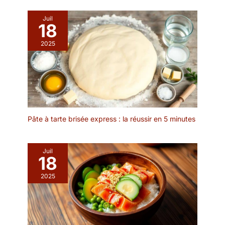
viennent. VOUS FAITES
【Environnement et de
UNE PREMIÈRE
haute qualité】 Nous
Juil
IMPRESSION
18
utilisons un matériau en
PROFESSIONNELLE –
bois naturel, la surface
2025
l'élégant cadre en bois
lisse noire de notre
laqué attire le regard et
miniboard noir est facile
renforce l'image de votre
à écrire, et elle peut être
marque. VOUS
utilisée avec de la craie
PROMOUVEZ PLUS
ou de la craie liquide
EFFICACEMENT VOTRE
régulière (non incluse).
OFFRE – le chevalet
【Occasions
publicitaire est idéal pour
Pâte à tarte brisée express : la réussir en 5 minutes
multifonctionnelles】 Le
les menus, les
Chevalet Ardoise de
promotions, les offres du
Table peut être utilisé
jour et tous les
Juil
non seulement comme
18
messages importants.
noms de lieux et
VOUS LE PLACEZ LÀ OÙ
panneaux de préavis,
2025
IL EST LE PLUS
mais aussi comme cartes
EFFICACE – sa
de lieux et étiquettes de
conception pratique
nourriture sur la table de
permet de le déplacer
mariage. Ou des
rapidement vers l'endroit