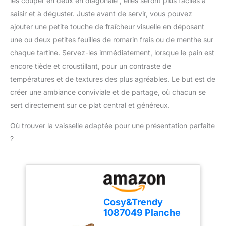
les couper en deux en diagonale ; elles seront plus faciles à
et savoureux. Dites adieu
absorbe la graisse et ne
saisir et à déguster. Juste avant de servir, vous pouvez
aux plats gras et adoptez
se séparera pas ou ne se
ajouter une petite touche de fraîcheur visuelle en déposant
une cuisine plus saine avec
desserrera pas du
notre pinceau silicone
une ou deux petites feuilles de romarin frais ou de menthe sur
manche. très approprié
cuisine One-Piece Design
chaque tartine. Servez-les immédiatement, lorsque le pain est
pour la boulangerie et le
for Balanced Pressure: Le
barbecue. 【Facile à
encore tiède et croustillant, pour un contraste de
noyau en acier inoxydable
Nettoyer】 La brosse en
températures et de textures des plus agréables. Le but est de
intégré rend ce pinceau
silicone peut être
cuisine silicone
créer une ambiance conviviale et de partage, où chacun se
facilement nettoyée avec
parfaitement assemblé,
sert directement sur ce plat central et généreux.
de l'eau tiède ou de l'eau
garantissant que la tête ne
savonneuse.après le
se détache jamais. Son
Où trouver la vaisselle adaptée pour une présentation parfaite
lavage, elles peuvent être
design monobloc permet
séchées et utilisées à
?
une meilleure répartition de
plusieurs reprises. 【La
la pression, facilitant le
Polyvalence de la Brosse
contrôle et l'application
à Barbecue】 Convient à
uniforme des huiles ou
une variété
sauces Facile à nettoyer et
d'applications, peut être
rincer rapidement: Le
Cosy&Trendy
utilisé pour la cuisine, la
matériau en silicone
1087049 Planche
pâtisserie, la pâtisserie, la
empêche l'accumulation
Apéro, Bois naturel,
pâtisserie, la cuisson, le