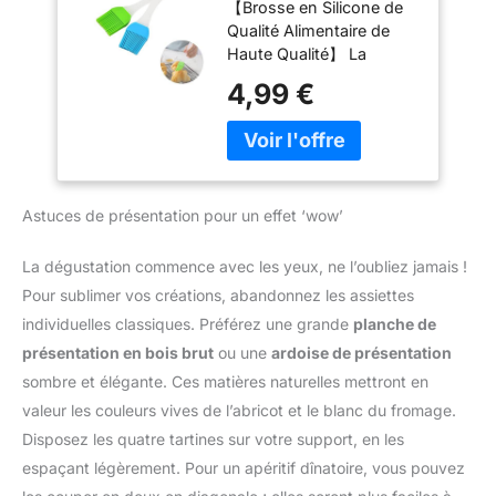
【Brosse en Silicone de
Pinceaux de
résistent à des
Qualité Alimentaire de
Barbecue, Pinceau
températures jusqu'à
Haute Qualité】 La
à Pâtisserie, pour
446°F (230°C) sans
brosse de barbecue est
Barbecue, Gâteaux,
4,99 €
fondre, se déformer ou se
fabriquée en silicone de
Cuisson, Baking
dégrader. Idéals pour le
qualité alimentaire de
Cooking,
grilling, la baking, la
haute qualité, la tête en
Badigeonner Huile
roasting ou le sautéing,
silicone est douce et
pinceau patisserie
élastique, résistante à la
conservent leur qualité et
Astuces de présentation pour un effet ‘wow’
chaleur et antiadhésive,
garantissent sécurité et
elle ne se desserre pas,
fiabilité pour toutes vos
elle est respectueuse de
La dégustation commence avec les yeux, ne l’oubliez jamais !
tâches culinaires Precision
l'environnement. vous
Pour sublimer vos créations, abandonnez les assiettes
Control for Healthier
pouvez l'utiliser avec
Cooking: Notre pinceau
individuelles classiques. Préférez une grande
planche de
confidence.
cuisine assure une
présentation en bois brut
ou une
ardoise de présentation
【Durabilité】 La
répartition uniforme de
conception intégrée de
sombre et élégante. Ces matières naturelles mettront en
l'huile avec un minimum
notre brosse de cuisine
valeur les couleurs vives de l’abricot et le blanc du fromage.
d'utilisation. Ce pinceau
peut empêcher la perte
cuisine silicone vous
Disposez les quatre tartines sur votre support, en les
de cheveux ou le demi-
permet de contrôler l'huile
espaçant légèrement. Pour un apéritif dînatoire, vous pouvez
tour, résistante à la
pour des repas plus légers
chaleur et antiadhésive. Il