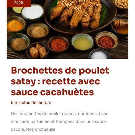
2026
Brochettes de poulet
satay : recette avec
sauce cacahuètes
6 minutes de lecture
Des brochettes de poulet dorées, enrobées d’une
marinade parfumée et trempées dans une sauce
cacahuètes onctueuse