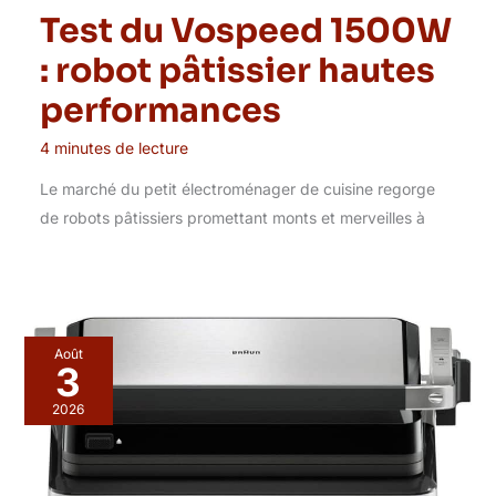
Test du Vospeed 1500W
: robot pâtissier hautes
performances
4 minutes de lecture
Le marché du petit électroménager de cuisine regorge
de robots pâtissiers promettant monts et merveilles à
Août
3
2026