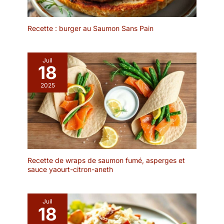
colorant ou produit
produits compostables
avec ses propres étuis.
chimique n'est utilisé !
sont exempts de
Élément élégant pour
produits chimiques
une utilisation dans les
Recette : burger au Saumon Sans Pain
nocifs. Ces couverts
restaurants, à la maison
jetables en bambou sont
et bonne hygiène pour
100 % naturels et sans
les plats à emporter. ✅ 21
Juil
18
danger pour les aliments,
cm de longueur, 4,5 mm
parfaits pour tous les
d'épaisseur : facile à
2025
repas. ​🦢 Couverts lisses
tenir, même pour les
et sans échardes. Pas de
débutants. Les
goût de bois.
baguettes de moins de
4,5 mm d'épaisseur sont
difficiles à tenir. Qu'est-
ce que Genroku ?
Genroku 元禄 est une ère
Recette de wraps de saumon fumé, asperges et
japonaise de 1688 à
sauce yaourt-citron-aneth
1704, l'âge d'or de la
période Edo. La
caractéristique des
Juil
baguettes Genroku est
18
qu'il y a une rainure au