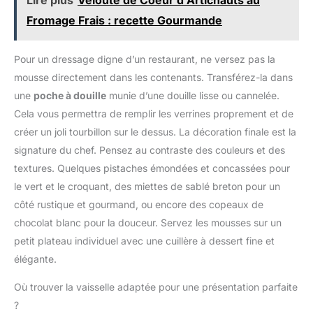
la maison et servir des
robot pour toutes vos
cookies, des pancakes,
aliments ou des liquides.
Fromage Frais : recette Gourmande
préparations : desserts,
des pâtes à pizza, des
【Après-vente】 Si vous
pâtes, crèmes. Gagnez
pâtes à pain et bien plus
avez un problème avec la
du temps en cuisine
PRÉCISION OPTIMALE:
Pour un dressage digne d’un restaurant, ne versez pas la
balance de cuisine,
avec un appareil
une balance de cuisine
n'hésitez pas à nous
mousse directement dans les contenants. Transférez-la dans
pratique, efficace et
pour toutes vos envies
contacter. Nous vous
une
poche à douille
munie d’une douille lisse ou cannelée.
élégant. Disponible en 5
de pâtisserie, assurant
offrons le meilleur service
couleurs modernes pour
des mesures précises à
Cela vous permettra de remplir les verrines proprement et de
client.
s’adapter à votre
0.5g (jusqu'à 999g) et 1g
créer un joli tourbillon sur le dessus. La décoration finale est la
intérieur.
près (au-dessus de 1kg)
signature du chef. Pensez au contraste des couleurs et des
FONCTION TARE
textures. Quelques pistaches émondées et concassées pour
PRATIQUE: gagnez du
temps lors de la
le vert et le croquant, des miettes de sablé breton pour un
préparation et du
côté rustique et gourmand, ou encore des copeaux de
nettoyage grâce à un
chocolat blanc pour la douceur. Servez les mousses sur un
système astucieux qui
petit plateau individuel avec une cuillère à dessert fine et
vous permet de remettre
la balance de cuisine à
élégante.
zéro pour chaque nouvel
Où trouver la vaisselle adaptée pour une présentation parfaite
ingrédient, vous n'avez
plus besoin de changer
?