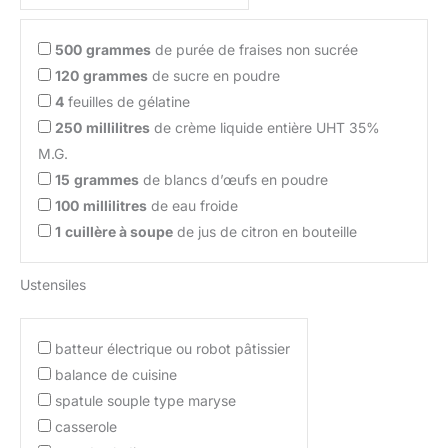
500
grammes
de purée de fraises non sucrée
120
grammes
de sucre en poudre
4
feuilles de gélatine
250
millilitres
de crème liquide entière UHT 35%
M.G.
15
grammes
de blancs d’œufs en poudre
100
millilitres
de eau froide
1
cuillère à soupe
de jus de citron en bouteille
Ustensiles
batteur électrique ou robot pâtissier
balance de cuisine
spatule souple type maryse
casserole