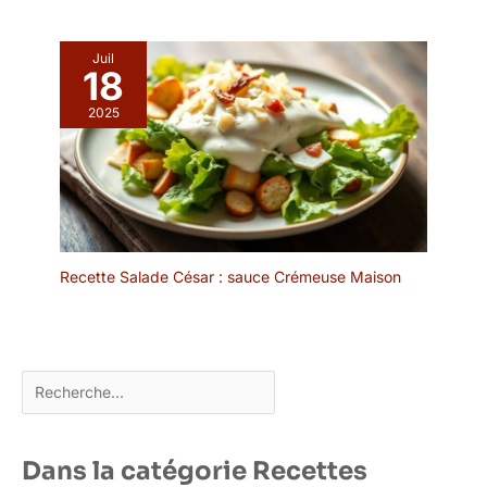
de nombreuses
friandises et soyez
parfait pour Pâques,
Juil
Noël, les fêtes de famille,
18
etc. 🥝Conseils de
2025
chaleur:Veillez à ne pas
couper trop de la poche
à douille, sinon
l'ouverture de la poche à
douille ne peut pas serrer
l'ouverture de la poche à
douille.Les ingrédients
alimentaires ne doivent
Recette Salade César : sauce Crémeuse Maison
pas dépasser les trois
quarts de la poche.
Rechercher
Dans la catégorie Recettes