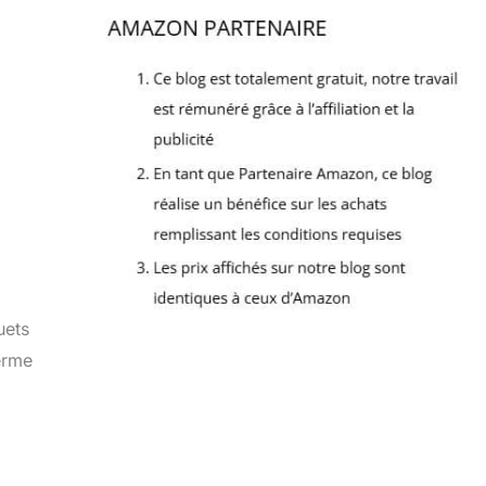
uets
erme