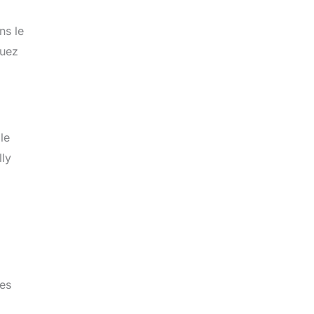
ns le
muez
le
lly
des