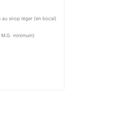
 au sirop léger (en bocal)
% M.G. minimum)