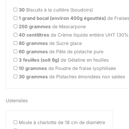
30
Biscuits à la cuillère (boudoirs)
1
grand bocal (environ 400g égouttés)
de Fraises
250
grammes
de Mascarpone
40
centilitres
de Crème liquide entière UHT (30
80
grammes
de Sucre glace
60
grammes
de Pâte de pistache pure
3
feuilles (soit 6g)
de Gélatine en feuilles
10
grammes
de Poudre de fraise lyophilisée
30
grammes
de Pistaches émondées non salées
Ustensiles
Moule à charlotte de 18 cm de diamètre