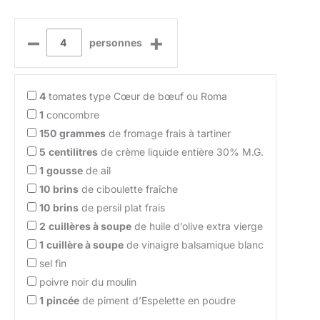
–
+
personnes
4
tomates type Cœur de bœuf ou Roma
1
concombre
150
grammes
de fromage frais à tartiner
5
centilitres
de crème liquide entière 30% M.G.
1
gousse
de ail
10
brins
de ciboulette fraîche
10
brins
de persil plat frais
2
cuillères à soupe
de huile d’olive extra vierge
1
cuillère à soupe
de vinaigre balsamique blanc
sel fin
poivre noir du moulin
1
pincée
de piment d’Espelette en poudre