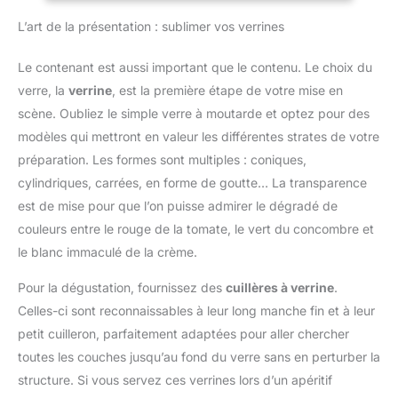
à faire de la
ondes), 1 couvercle
professionnel
s’adapter à différents
pâtisserie,accompagnez
L’art de la présentation : sublimer vos verrines
fraîcheur (adapté aux
ingrédients et types de
vos enfants pour réaliser
micro-ondes, fermoir de
préparation, pour une
de nombreuses
verrouillage inclus), 1
Le contenant est aussi important que le contenu. Le choix du
préparation plus efficace
friandises et soyez
porte-couteau, 1 poignée
verre, la
verrine
, est la première étape de votre mise en
et flexible Préparation
parfait pour Pâques,
de sécurité, 1 panier
rapide et efficace –
scène. Oubliez le simple verre à moutarde et optez pour des
Noël, les fêtes de famille,
d'égouttage (avec fente
Tranchez directement
modèles qui mettront en valeur les différentes strates de votre
etc. 🥝Conseils de
pour les lames), 1
sur une planche à
chaleur:Veillez à ne pas
couvercle presseur, 7
préparation. Les formes sont multiples : coniques,
découper ou une
couper trop de la poche
lames tranchantes en
cylindriques, carrées, en forme de goutte… La transparence
assiette, ou placez la
à douille, sinon
acier inoxydable, 1
mandoline au-dessus
est de mise pour que l’on puisse admirer le dégradé de
l'ouverture de la poche à
brosse de nettoyage
d'un bol.. Fruits et
couleurs entre le rouge de la tomate, le vert du concombre et
douille ne peut pas serrer
Matériau de Qualité
légumes sont coupés en
l'ouverture de la poche à
Alimentaire - Le coupe
le blanc immaculé de la crème.
quelques secondes :
douille.Les ingrédients
oignon manuel est
pour carottes, oignons,
alimentaires ne doivent
Pour la dégustation, fournissez des
cuillères à verrine
.
fabriqué en PP de qualité
courgettes, tomates et
pas dépasser les trois
alimentaire et 420J2,
Celles-ci sont reconnaissables à leur long manche fin et à leur
bien plus encore.
quarts de la poche.
sans BPA, ce qui permet
petit cuilleron, parfaitement adaptées pour aller chercher
Réduisez le temps de
de conserver des
préparation et facilitez la
toutes les couches jusqu’au fond du verre sans en perturber la
ingrédients sains,
cuisine au quotidien
structure. Si vous servez ces verrines lors d’un apéritif
nutritifs et sûrs. Avec ce
Utilisation sûre et