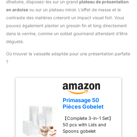
coupe-légumes à
dînatoire, disposez-les sur un grand
plateau de présentation
nettoyage facile – Son
mandoline, vous pouvez
en ardoise
ou sur un plateau miroir. L’effet de masse et le
design ergonomique
être sûr de préparer des
offre une prise en main
contraste des matières créeront un impact visuel fort. Vous
dîners sains, délicieux et
confortable et une
pouvez également planter un gressin fin et long directement
créatifs pour votre
utilisation simple, tout en
famille. Utilisation
dans la verrine, comme un soldat gourmand attendant d’être
facilitant le nettoyage et
Multifonctionnelle - Le
dégusté.
l’entretien au quotidien.
coupe légumes peut
Après utilisation, il suffit
trancher, découper,
Où trouver la vaisselle adaptée pour une présentation parfaite
de placer le bouton sur la
râper, réduire en purée,
?
position verrouillée pour
non seulement pour
un rangement sécurisé
couper les légumes, mais
Durable et peu
aussi pour préparer des
encombrante – Grâce à
compléments
sa structure robuste et à
alimentaires pour bébés ;
son format compact,
le panier d'égouttage
Primasage 50
cette mandoline de
filtre l'excès d'eau ; le
Pièces Gobelet
cuisine est conçue pour
récipient et le couvercle
Plastique avec
durer. Elle se range
fraîcheur peuvent être
【Complete 3-in-1 Set】
Couvercle, Verrine
facilement dans un tiroir
utilisés au four à micro-
50 pcs with Lids and
Plastique
ou un placard, aidant à
ondes. Adapté au Micro-
Spoons gobelet
Réutilisable 160ml,
garder une cuisine
Ondes - Les récipients et