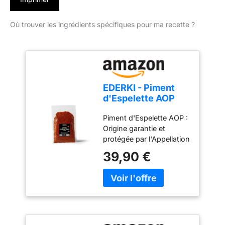
Où trouver les ingrédients spécifiques pour ma recette ?
EDERKI - Piment
d'Espelette AOP
250g
Piment d'Espelette AOP :
Origine garantie et
protégée par l'Appellation
d'Origine Protégée
39,90 €
(AOP), cultivé et
transformé au Pays
Basque selon un savoir-
faire traditionnel. 100 %
origine France : Récolté à
maturité, séché
naturellement puis