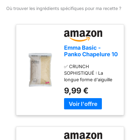
Où trouver les ingrédients spécifiques pour ma recette ?
Emma Basic -
Panko Chapelure 10
mm super premium
✅ CRUNCH
1kg Sac |Aiguille
SOPHISTIQUÉ : La
longue -Forme|
longue forme d'aiguille
Moins gras | Extra
Emma Basic Panko
Croustillant | Style
9,99 €
absorbe moins d'huile
japonais |
que la chapelure
ordinaire et draine plus
d'huile. Plus léger, plus
croustillant et plus
moelleux. Une fois que
vous aurez essayé
Emma Basic Panko, vous