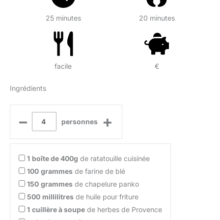
25 minutes
20 minutes
facile
€
Ingrédients
–
+
personnes
1
boîte de 400g
de ratatouille cuisinée
100
grammes
de farine de blé
150
grammes
de chapelure panko
500
millilitres
de huile pour friture
1
cuillère à soupe
de herbes de Provence