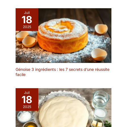
assiettes aident à
𝐏𝐎𝐋𝐘𝐕𝐀𝐋𝐄𝐍𝐓𝐄 𝐏𝐎𝐔𝐑
empêcher les aliments de
𝐓𝐀𝐏𝐀𝐒 𝐄𝐓
glisser ou les
Juil
𝐆𝐎𝐔𝐑𝐌𝐀𝐍𝐃𝐈𝐒𝐄𝐒 -
18
déversements de
Plateau de service
liquides. Impressionnez
2025
multifonctionnel en
sans saleté : Fatigué de
bambou pour tapas,
frotter et de tremper ?
fromages, charcuterie et
Chaque plateau
fruits, idéal pour recevoir.
alimentaire possède une
𝐂𝐎𝐍𝐒𝐓𝐑𝐔𝐂𝐓𝐈𝐎𝐍 𝐄𝐍 𝐁𝐎𝐈𝐒
couche résistante aux
𝐃𝐄 𝐁𝐀𝐌𝐁𝐎𝐔
taches, ce qui le rend
É𝐂𝐎𝐋𝐎𝐆𝐈𝐐𝐔𝐄 𝐃𝐄 𝐇𝐀𝐔𝐓𝐄
facile à nettoyer et
𝐐𝐔𝐀𝐋𝐈𝐓É - Plateau de
Génoise 3 ingrédients : les 7 secrets d’une réussite
permet de garder la
facile
service en bambou 100
cuisine impeccable sans
% durable, résistant aux
effort. Gagnez du temps
odeurs et aux taches,
et placez cet ensemble
alliant durabilité et
Juil
de vaisselle au lave-
18
élégance pour la
vaisselle ou nettoyez-le
présentation des plats.
2025
simplement avec un peu
𝐋𝐄 𝐂𝐎𝐅𝐅𝐑𝐄𝐓 𝐂𝐀𝐃𝐄𝐀𝐔
d'eau savonneuse.
𝐃𝐄 𝐅𝐑𝐎𝐌𝐀𝐆𝐄𝐒 𝐏𝐀𝐑𝐅𝐀𝐈𝐓
Multifonctionnel : avec
𝐏𝐎𝐔𝐑 𝐓𝐎𝐔𝐓𝐄𝐒 𝐋𝐄𝐒
un grain attrayant, cette