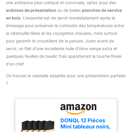
utilisés au four à micro-
L’huile reste propre plus
une ambiance plus rustique et conviviale, optez pour des
ou un placard, aidant à
monde, pour contribuer
ondes. Adapté au Micro-
longtemps, sans odeurs
ardoises de présentation
ou de belles
planches de service
garder une cuisine
à la protection de
Ondes - Les récipients et
fortes et avec un meilleur
organisée sans occuper
l’environnement et à la
en bois
. L’essentiel est de servir immédiatement après le
couvercles à légumes
goût des aliments
d’espace inutile
réduction des déchets
dressage pour préserver le contraste des températures entre
multifonctionnels
Nettoyage simple: Pièces
CUISSON PRÉCISE :
peuvent être utilisés
amovibles compatibles
la ratatouille tiède et les courgettes chaudes, mais surtout
Réglage de la
comme bac à légumes
lave-vaisselle et parois
pour garantir le croustillant de la panure. Juste avant de
température (150°C à
pour conserver les
froides pour une
servir, un filet d’une excellente huile d’olive vierge extra et
190°C), pour une grande
aliments, les mettre au
manipulation sûre
polyvalence et une
quelques feuilles de basilic frais apporteront la touche finale
réfrigérateur pour les
cuisson précise de tous
congeler ou au micro-
d’un chef.
les types d'ingrédients
ondes pour les
délicieux. CONTRÔLE
Où trouver la vaisselle adaptée pour une présentation parfaite
réchauffer, ou comme
FACILE : Une grande
boîte de rangement pour
?
fenêtre de visualisation
ranger les couteaux,
et une minuterie
libérer de l'espace sur le
numérique intégrée
plan de travail et garder
facilitent le contrôle de la
votre cuisine bien
cuisson
organisée. Lavable au
Lave-Vaisselle - Il suffit
DONQL 12 Pièces
d'appuyer sur le
Mini tableaux noirs,
couvercle pour hacher