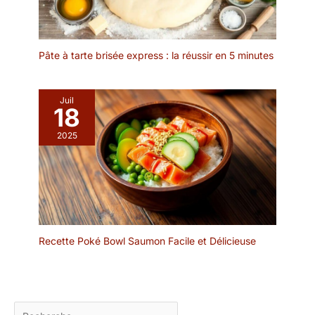
𝐎𝐂𝐂𝐀𝐒𝐈𝐎𝐍𝐒 - Élégant
belle assiette à l'aspect
plateau à fromages avec
naturel apporte une
couvercle, parfait pour
touche chaleureuse et
une crémaillère, un
riche à toute table ou
Pâte à tarte brisée express : la réussir en 5 minutes
mariage ou un cadeau de
présentation d'aliments
Noël. 𝐂𝐎𝐍𝐂𝐄𝐏𝐓𝐈𝐎𝐍
pour toute occasion.
𝐈𝐍𝐍𝐎𝐕𝐀𝐍𝐓𝐄 𝐀𝐕𝐄𝐂
Utilisez-le dans votre
Juil
𝐄𝐒𝐏𝐀𝐂𝐄
18
cuisine pour la
𝐒𝐔𝐏𝐏𝐋É𝐌𝐄𝐍𝐓𝐀𝐈𝐑𝐄 𝐏𝐎𝐔𝐑
décoration, comme
2025
𝐋𝐄 𝐏𝐋𝐀𝐓 𝐃𝐄 𝐒𝐄𝐑𝐕𝐈𝐂𝐄 -
assiette pour les fêtes,
Plateau de service avec
buffets, barbecues, tout
une étagère
événement. Ce plateau
supplémentaire pour
est parfait pour le dîner,
séparer les différents
le pain, les fruits, le
aliments et tout garder
gâteau, les olives, les
bien rangé, pour recevoir
sushis, les desserts ou
en toute simplicité.
Recette Poké Bowl Saumon Facile et Délicieuse
comme centre de table
au centre de la table
Rechercher