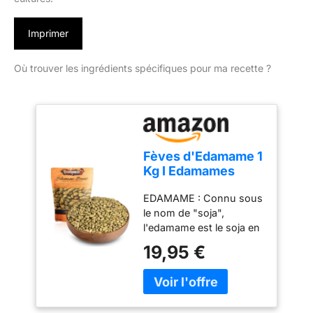
Imprimer
Où trouver les ingrédients spécifiques pour ma recette ?
Fèves d'Edamame 1
Kg I Edamames
grillées légèrement
EDAMAME : Connu sous
salées 1 kg I Sans
le nom de "soja",
gluten I Savoureux
l'edamame est le soja en
haricots séchés
cosses qui n'est pas
naturels I riches en
19,95 €
encore mûr et
protéines I
légèrement cuit. Ils
Convient aux
constituent un en-cas
Végans I collations
très populaire de la
et Snack I repas