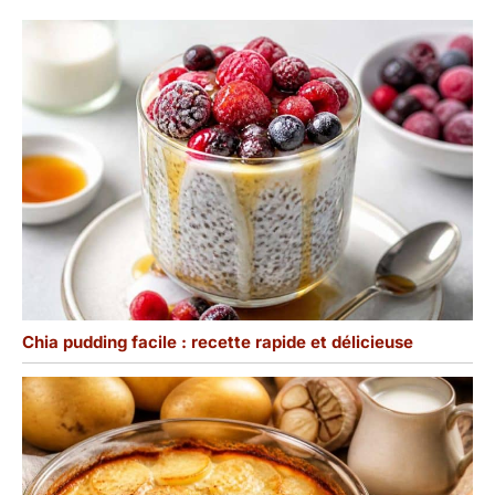
un savoir-faire élégant,
qui sont des cadeaux
idéaux pour Noël, les
anniversaires, les
anniversaires, etc.
Chia pudding facile : recette rapide et délicieuse