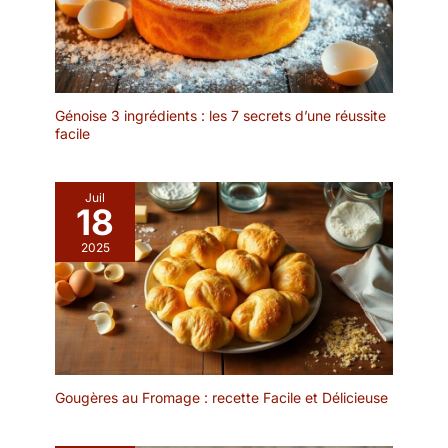
d'acier inoxydable les
baguettes ont un motif
différent La gravure sur
les tiges métalliques
réduit la sensation de
Génoise 3 ingrédients : les 7 secrets d’une réussite
glissement. 【Passe au
facile
Lave-vaisselle et Facile à
Nettoyer】: Ils peuvent
être mis au lave-vaisselle
Juil
et dans l'armoire de
18
stérilisation.Résolvez
2025
complètement le
problème du nettoyage
après les repas, même le
lavage à la main ne
laissera pas de saleté et
de taches d'huile.Idéal
pour les baguettes
réutilisables. Si vous ne
Gougères au Fromage : recette Facile et Délicieuse
voulez pas utiliser de
baguettes jetables, vous