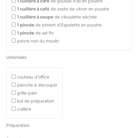
1
cuillère à café
de gousse d’ail en poudre
1
cuillère à café
de zeste de citron en poudre
1
cuillère à soupe
de ciboulette séchée
1
pincée
de piment d’Espelette en poudre
1
pincée
de sel fin
poivre noir du moulin
Ustensiles
couteau d’office
planche à découper
grille-pain
bol de préparation
cuillère
Préparation