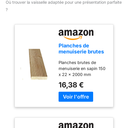
Où trouver la vaisselle adaptée pour une présentation parfaite
?
Planches de
menuiserie brutes
150 x 22 x 2000
Planches brutes de
mm.
menuiserie en sapin 150
x 22 x 2000 mm
Matières premières Sapin
16,38 €