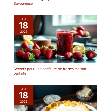
multifonctionnelles】 Le
Savoureuse
net sans rayures pour
Chevalet Ardoise de
une présentation
Table peut être utilisé
impeccable.
non seulement comme
[RÉUTILISABLE &
Juil
noms de lieux et
18
NETTOYAGE FACILE]
panneaux de préavis,
Une solution
2025
mais aussi comme cartes
économique et durable
de lieux et étiquettes de
pour vos événements. La
nourriture sur la table de
surface double face est
mariage. Ou des
entièrement effaçable :
étiquettes de menu de
un simple coup de
nourriture de bricolage,
chiffon humide suffit
des étiquettes préférées
pour redonner à l'ardoise
et des étiquettes de
Secrets pour une confiture de fraises maison
son aspect neuf. Idéal
parfaite
décoration de plantes
pour changer
pendant les vacances et
quotidiennement vos
les fêtes.
menus de restaurant ou
Juil
18
vos étiquettes de prix en
boulangerie. [SOCLE EN
2025
BOIS STABLE &
AMOVIBLE] Alliez