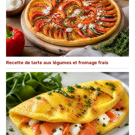
buffet de fête, ces
ardoises apportent une
touche de charme
authentique qui captive
l'attention de vos invités
et clients.
Recette de tarte aux légumes et fromage frais