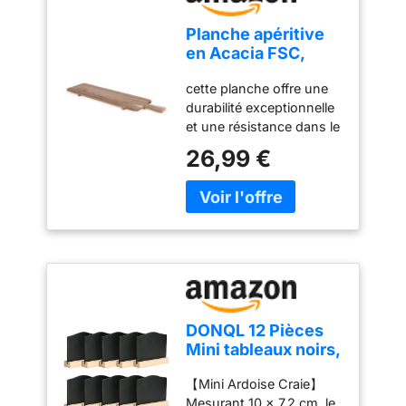
Planche apéritive
en Acacia FSC,
LIVOO MES151-75 *
cette planche offre une
19,5 cm, pieds en
durabilité exceptionnelle
bois, ideale pour
et une résistance dans le
présenter apéritif
temps ✅ Vendeur
26,99 €
professionnel FR -
Retrouvez toutes nos
offres sur notre boutique
✅ Expédition de France
/Livraison rapide avec
suivi / Emballage de
protection / LIVRAISON
GRATUITE
DONQL 12 Pièces
Mini tableaux noirs,
Petit Tableau
【Mini Ardoise Craie】
Noir,Mini Panneaux
Mesurant 10 x 7,2 cm, le