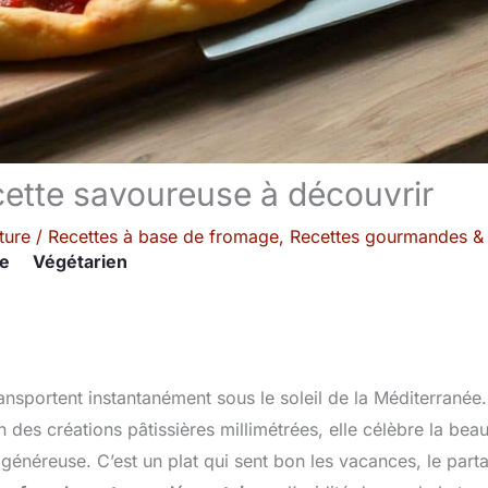
ecette savoureuse à découvrir
ture
/
Recettes à base de fromage
,
Recettes gourmandes &
re
Végétarien
ransportent instantanément sous le soleil de la Méditerranée.
in des créations pâtissières millimétrées, elle célèbre la bea
 généreuse. C’est un plat qui sent bon les vacances, le part