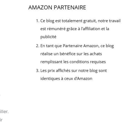
e
ller.
ir