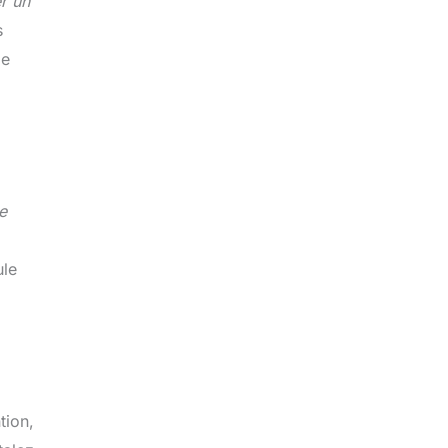
r un
s
le
e
ule
tion,