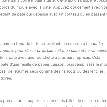
la pâte dans votre moule à tarte. Cette action s’appelle
fonce
les bords du moule avec la pâte. Appuyez doucement avec vo
cédent de pâte qui dépasse avec un couteau ou en passant 
nir un fond de tarte croustillant : la cuisson à blanc.
La
niture, pour s’assurer qu’elle soit bien cuite et ne ramolliss
e la pâte avec une fourchette à plusieurs reprises. Cela
pâte d’une feuille de papier cuisson, puis remplissez le mo
 pas, de légumes secs comme des haricots ou des lentilles.
 dorée.
c précaution le papier cuisson et les billes de cuisson (atten