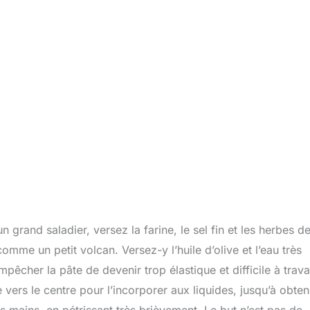
grand saladier, versez la farine, le sel fin et les herbes d
omme un petit volcan. Versez-y l’huile d’olive et l’eau très
empêcher la pâte de devenir trop élastique et difficile à travai
vers le centre pour l’incorporer aux liquides, jusqu’à obten
os mains, en pétrissant très brièvement. Le but n’est pas de