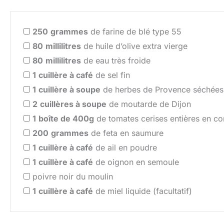
250
grammes
de farine de blé type 55
80
millilitres
de huile d’olive extra vierge
80
millilitres
de eau très froide
1
cuillère à café
de sel fin
1
cuillère à soupe
de herbes de Provence séchées
2
cuillères à soupe
de moutarde de Dijon
1
boîte de 400g
de tomates cerises entières en c
200
grammes
de feta en saumure
1
cuillère à café
de ail en poudre
1
cuillère à café
de oignon en semoule
poivre noir du moulin
1
cuillère à café
de miel liquide (facultatif)