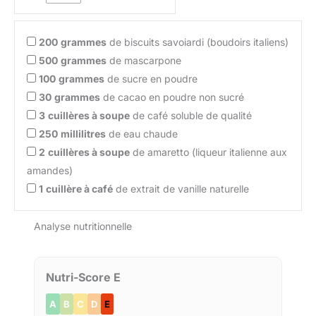
200
grammes
de biscuits savoiardi (boudoirs italiens)
500
grammes
de mascarpone
100
grammes
de sucre en poudre
30
grammes
de cacao en poudre non sucré
3
cuillères à soupe
de café soluble de qualité
250
millilitres
de eau chaude
2
cuillères à soupe
de amaretto (liqueur italienne aux
amandes)
1
cuillère à café
de extrait de vanille naturelle
Analyse nutritionnelle
Nutri-Score E
A
B
C
D
E