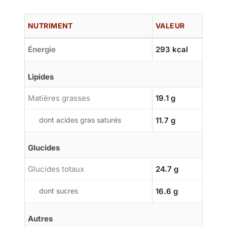
NUTRIMENT
VALEUR
Énergie
293 kcal
Lipides
Matières grasses
19.1 g
dont acides gras saturés
11.7 g
Glucides
Glucides totaux
24.7 g
dont sucres
16.6 g
Autres