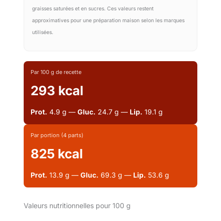
graisses saturées et en sucres. Ces valeurs restent
approximatives pour une préparation maison selon les marques
utilisées.
Par 100 g de recette
293 kcal
Prot.
4.9 g —
Gluc.
24.7 g —
Lip.
19.1 g
Par portion (4 parts)
825 kcal
Prot.
13.9 g —
Gluc.
69.3 g —
Lip.
53.6 g
Valeurs nutritionnelles pour 100 g