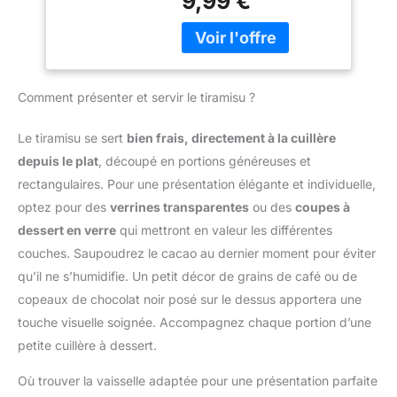
9,99 €
design à mailles
ton standard fixe. Il
impression modèle
Manipulation simple :
particulièrement fin, qui
convient à la cuisine
mousse spray
Distribution uniforme
permet une distribution
maison, aux recettes
gâteau pochoirs
grâce à des ouvertures
uniforme du poudre sur
traditionnelles, aux
sucre glace tamis
de filtre finement réglées
la surface des aliments.
desserts de fête, aux
pour un dosage optimal
Comment présenter et servir le tiramisu ?
Avec un couvercle en
créations gourmandes
Nettoyage : Facile à
plastique scellé et
du week-end, aux
nettoyer et convient au
résistant à l'humidité, qui
paniers gourmands et
Le tiramisu se sert
bien frais, directement à la cuillère
lave-vaisselle pour une
empêche le déversement
aux clients qui
depuis le plat
, découpé en portions généreuses et
longue durée de vie
de la poudre et la
recherchent un lot
rectangulaires. Pour une présentation élégante et individuelle,
maintient au sec.
cohérent, pratique et prêt
optez pour des
verrines transparentes
ou des
coupes à
Matériaux de haute
à vendre sur Amazon
qualité. Le pochoir pour
dessert en verre
qui mettront en valeur les différentes
France.
saupoudreur de cacao
couches. Saupoudrez le cacao au dernier moment pour éviter
est fabriqué en acier
qu’il ne s’humidifie. Un petit décor de grains de café ou de
inoxydable de qualité
copeaux de chocolat noir posé sur le dessus apportera une
alimentaire avec une
surface polie pour un
touche visuelle soignée. Accompagnez chaque portion d’une
contact direct avec les
petite cuillère à dessert.
aliments. Le pochoir à
café-cappuccino est
Où trouver la vaisselle adaptée pour une présentation parfaite
fabriqué en plastique PP