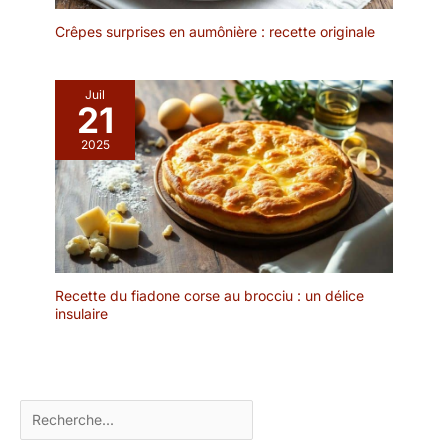
et permet un
Crêpes surprises en aumônière : recette originale
saupoudrage fin sur les
desserts, le cappuccino
ou les pâtisseries – pour
Juil
des résultats dignes d’un
21
pâtissier professionnel.
🔹 UN AIDE DE CUISINE
2025
POLYVALENT : Bien plus
qu'un simple
saupoudreuse sucre
glace! Cet outil est idéal
comme saupoudreuse
pour la cannelle, le sel ou
le poivre, ainsi que
Recette du fiadone corse au brocciu : un délice
comme passoire à thé
insulaire
pour le thé en vrac. Un
accessoire de pâtisserie
indispensable pour toute
cuisine, boulangerie ou
Rechercher
café à domicile. 🔹
COMPACT ET FACILE À