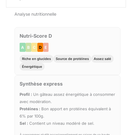
Analyse nutritionnelle
Nutri-Score D
A
B
C
D
E
Riche en glucides
Source de protéines
Assez salé
Énergétique
Synthèse express
Profil :
Un gâteau assez énergétique à consommer
avec modération.
Protéines :
Bon apport en protéines équivalent à
6% par 100g.
Sel :
Contient un niveau modéré de sel.
À consommer plutôt occasionnellement en raison de sa haute