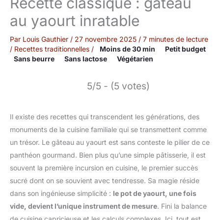
Recette classique : gâteau
au yaourt inratable
Par
Louis Gauthier
/
27 novembre 2025
/
7 minutes de lecture
/
Recettes traditionnelles
/
Moins de 30 min
Petit budget
Sans beurre
Sans lactose
Végétarien
5/5 - (5 votes)
Il existe des recettes qui transcendent les générations, des
monuments de la cuisine familiale qui se transmettent comme
un trésor. Le gâteau au yaourt est sans conteste le pilier de ce
panthéon gourmand. Bien plus qu’une simple pâtisserie, il est
souvent la première incursion en cuisine, le premier succès
sucré dont on se souvient avec tendresse. Sa magie réside
dans son ingénieuse simplicité :
le pot de yaourt, une fois
vide, devient l’unique instrument de mesure
. Fini la balance
de cuisine capricieuse et les calculs complexes. Ici, tout est