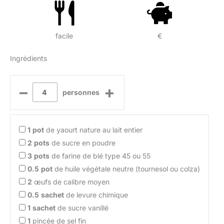
facile
€
Ingrédients
–
+
personnes
1
pot
de yaourt nature au lait entier
2
pots
de sucre en poudre
3
pots
de farine de blé type 45 ou 55
0.5
pot
de huile végétale neutre (tournesol ou colza)
2
œufs de calibre moyen
0.5
sachet
de levure chimique
1
sachet
de sucre vanillé
1
pincée de sel fin