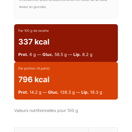
teneur en glucides.
Par 100 g de recette
337 kcal
Prot.
6 g —
Gluc.
58.5 g —
Lip.
8.2 g
Par portion (4 parts)
796 kcal
Prot.
14.2 g —
Gluc.
138.3 g —
Lip.
19.3 g
Valeurs nutritionnelles pour 100 g