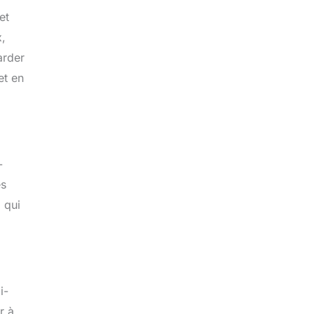
et
x,
arder
et en
-
es
 qui
i-
r à