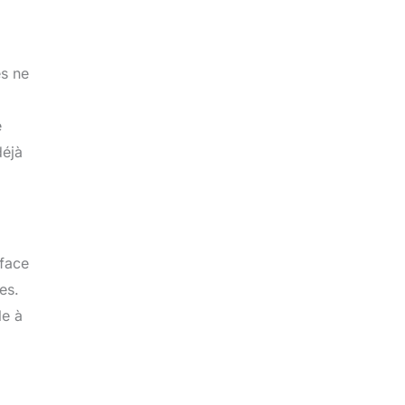
es ne
e
déjà
rface
es.
le à