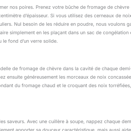
limer nos poires. Prenez votre bûche de fromage de chèvre 
centimètre d’épaisseur. Si vous utilisez des cerneaux de noi
guliers. Nul besoin de les réduire en poudre, nous voulons g
faire simplement en les plaçant dans un sac de congélation 
le fond d’un verre solide.
ndelle de fromage de chèvre dans la cavité de chaque demi
emez ensuite généreusement les morceaux de noix concassé
fondant du fromage chaud et le croquant des noix torréfiées,
es les saveurs. Avec une cuillère à soupe, nappez chaque dem
eulement apporter sa douceur caractéristique, mais aussi aide