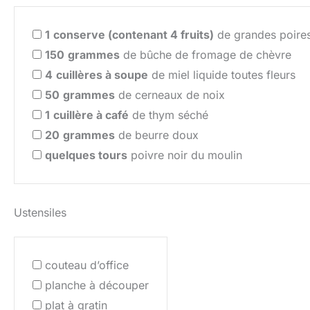
1
conserve (contenant 4 fruits)
de grandes poires
150
grammes
de bûche de fromage de chèvre
4
cuillères à soupe
de miel liquide toutes fleurs
50
grammes
de cerneaux de noix
1
cuillère à café
de thym séché
20
grammes
de beurre doux
quelques tours
poivre noir du moulin
Ustensiles
couteau d’office
planche à découper
plat à gratin