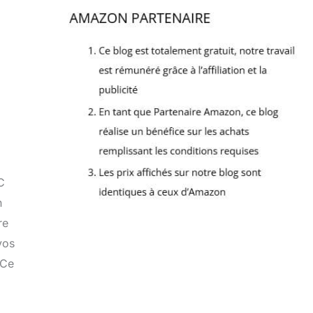
C
n
re
vos
 Ce