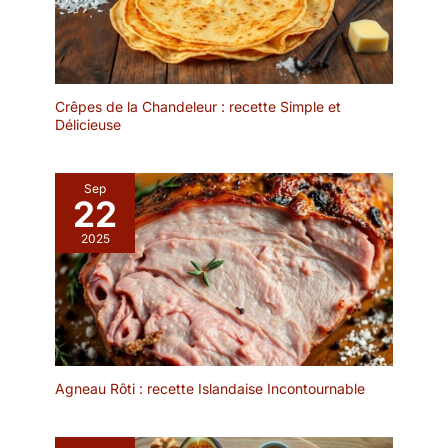
tomber sur les aliments. Il
est idéal pour le thé de
l'après-midi, les fêtes
d'anniversaire et les
repas de famille.
Crêpes de la Chandeleur : recette Simple et
✔[Présentoir à gâteaux
Délicieuse
de haute qualité] : le
présentoir à gâteaux
multifonctionnel est
Sep
fabriqué en bois, sans
22
BPA, sain et écologique,
2025
vous pouvez donc
l'utiliser sans hésitation.
Le présentoir à gâteaux
est transparent et
élégant, léger et facile à
transporter, et sûr à
utiliser. Il est idéal comme
Agneau Rôti : recette Islandaise Incontournable
cadeau de bienvenue
pour vos amis et voisins,
comme cadeau de