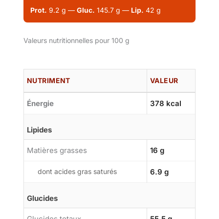
Prot.
9.2 g —
Gluc.
145.7 g —
Lip.
42 g
Valeurs nutritionnelles pour 100 g
NUTRIMENT
VALEUR
Énergie
378 kcal
Lipides
Matières grasses
16 g
dont acides gras saturés
6.9 g
Glucides
Glucides totaux
55.5 g