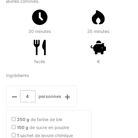
jeunes convives.
30 minutes
35 minutes
facile
€
Ingrédients
–
+
personnes
250
g
de farine de blé
150
g
de sucre en poudre
1
sachet de levure chimique