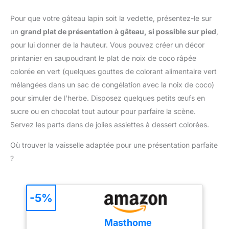
une surface lisse, non
rafraîchissante ou des
collante et élastique. Il
desserts créatifs, ce
Pour que votre gâteau lapin soit la vedette, présentez-le sur
peut être facilement
moule rend possible
un
grand plat de présentation à gâteau, si possible sur pied
,
éjecté en appuyant sur le
toutes vos idées de
moule avec vos doigts.
pour lui donner de la hauteur. Vous pouvez créer un décor
cuisine Résistance à la
Facile à nettoyer, rincez
printanier en saupoudrant le plat de noix de coco râpée
température : du froid
directement à l'eau ou
glacial de -40 °C à +200
colorée en vert (quelques gouttes de colorant alimentaire vert
mettez-le au lave-
°C, ce moule résiste aux
mélangées dans un sac de congélation avec la noix de coco)
vaisselle. 【Matériaux de
conditions extrêmes et
Qualité】- Fabriqués à
pour simuler de l’herbe. Disposez quelques petits œufs en
est donc parfait pour
100% en silicone de
sucre ou en chocolat tout autour pour parfaire la scène.
toutes les cuisines
qualité alimentaire, non
Nettoyage facile : facile à
Servez les parts dans de jolies assiettes à dessert colorées.
toxique, sans BPA, sans
nettoyer au lave-
goût et sans danger. Les
Où trouver la vaisselle adaptée pour une présentation parfaite
vaisselle, passe
moules sont flexibles et
également au micro-
?
peuvent être pliés
ondes, au congélateur et
facilement, vous pouvez
au four
donc les utiliser en toute
confiance.
-5%
【Performance Stable】-
Peut être utilisé de
Masthome
manière stable dans des