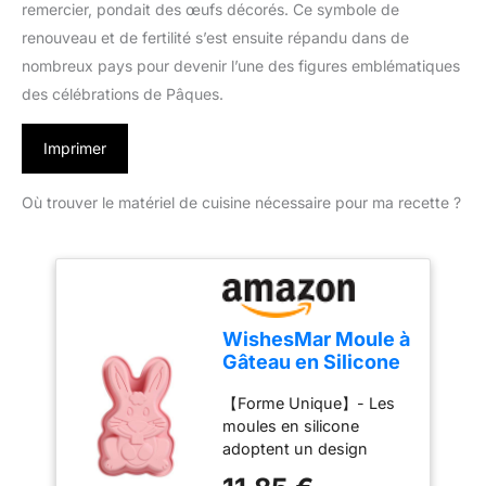
remercier, pondait des œufs décorés. Ce symbole de
renouveau et de fertilité s’est ensuite répandu dans de
nombreux pays pour devenir l’une des figures emblématiques
des célébrations de Pâques.
Imprimer
Où trouver le matériel de cuisine nécessaire pour ma recette ?
WishesMar Moule à
Gâteau en Silicone
Forme de Rainure
【Forme Unique】- Les
de Lapin -
moules en silicone
Antiadhésif Moules
adoptent un design
à Forme Spécifique
innovant. La forme
de Cuisine Moule