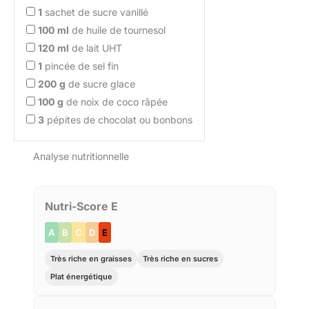
1
sachet de sucre vanillé
100
ml
de huile de tournesol
120
ml
de lait UHT
1
pincée de sel fin
200
g
de sucre glace
100
g
de noix de coco râpée
3
pépites de chocolat ou bonbons
Analyse nutritionnelle
Nutri-Score E
A
B
C
D
E
Très riche en graisses
Très riche en sucres
Plat énergétique