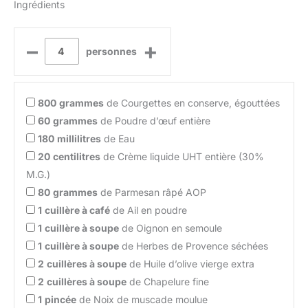
Ingrédients
–
+
personnes
800
grammes
de Courgettes en conserve, égouttées
60
grammes
de Poudre d’œuf entière
180
millilitres
de Eau
20
centilitres
de Crème liquide UHT entière (30%
M.G.)
80
grammes
de Parmesan râpé AOP
1
cuillère à café
de Ail en poudre
1
cuillère à soupe
de Oignon en semoule
1
cuillère à soupe
de Herbes de Provence séchées
2
cuillères à soupe
de Huile d’olive vierge extra
2
cuillères à soupe
de Chapelure fine
1
pincée
de Noix de muscade moulue