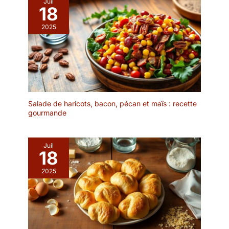
couvercle transparent qui
Juil
18
vous permet de bien voir
les aliments à l'intérieur
2025
et qui empêche
efficacement la poussière
ou les insectes de
tomber sur les aliments. Il
est idéal pour le thé de
l'après-midi, les fêtes
d'anniversaire et les
Salade de haricots, bacon, pécan et maïs : recette
repas de famille.
gourmande
✔[Présentoir à gâteaux
de haute qualité] : le
présentoir à gâteaux
Juil
multifonctionnel est
18
fabriqué en bois, sans
2025
BPA, sain et écologique,
vous pouvez donc
l'utiliser sans hésitation.
Le présentoir à gâteaux
est transparent et
élégant, léger et facile à