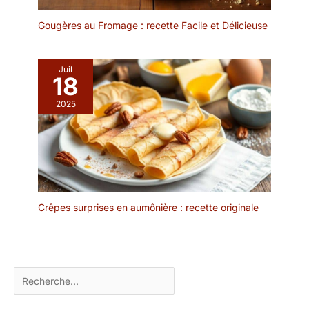
transporter, et sûr à
utiliser. Il est idéal comme
Gougères au Fromage : recette Facile et Délicieuse
cadeau de bienvenue
pour vos amis et voisins,
comme cadeau de
Juil
18
fiançailles ou comme
cadeau d'anniversaire.
2025
✔[Facile à nettoyer] : le
présentoir à gâteaux est
fabriqué dans un
matériau de haute qualité
et n'absorbe ni les
odeurs ni les taches. Il
peut être rincé avec un
Crêpes surprises en aumônière : recette originale
peu de liquide vaisselle et
d'eau et est très facile à
entretenir. Afin de
prolonger sa durée de
vie, il est recommandé de
Rechercher
ne pas le nettoyer au
lave-vaisselle. Après le