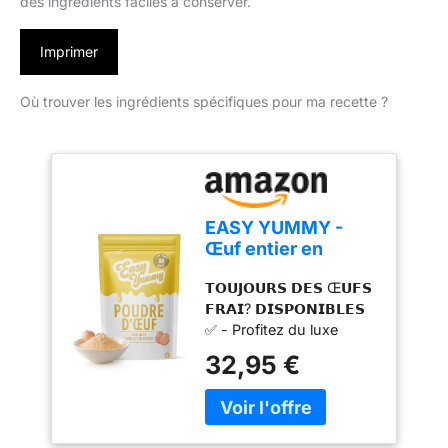
des ingrédients faciles à conserver.
Imprimer
Où trouver les ingrédients spécifiques pour ma recette ?
EASY YUMMY -
Œuf entier en
poudre pour la
𝗧𝗢𝗨𝗝𝗢𝗨𝗥𝗦 𝗗𝗘𝗦 Œ𝗨𝗙𝗦
cuisine (1kg), 100%
𝗙𝗥𝗔𝗜? 𝗗𝗜𝗦𝗣𝗢𝗡𝗜𝗕𝗟𝗘𝗦
d'œuf en poudre
✅ - Profitez du luxe
d'avoir l'équivalent de 80
32,95 €
œufs frais à portée de
main à tout moment.
Notre poudre d'œufs
déshydratés vous