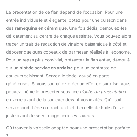
et saine. Eléments
empilables avec les
La présentation de ce flan dépend de l’occasion. Pour une
autres plats à four en
entrée individuelle et élégante, optez pour une cuisson dans
inox pour un rangement
des
ramequins en céramique
. Une fois tiédis, démoulez-les
facile et efficace.
délicatement au centre de chaque assiette. Vous pouvez alors
PRATIQUE ET SOLIDE :
Découvrez un plat à four
tracer un trait de réduction de vinaigre balsamique à côté et
en acier inoxydable
déposer quelques copeaux de parmesan réalisés à l’économe.
solide et résistant
Pour un repas plus convivial, présentez le flan entier, démoulé
associé au savoir-faire
sur un
plat de service en ardoise
pour un contraste de
d’une marque française
couleurs saisissant. Servez-le tiède, coupé en parts
de près de 50 ans
d’histoire. Ce plat inox
généreuses. Si vous souhaitez créer un effet de surprise, vous
passe au lave-vaisselle !
pouvez même le présenter sous une
cloche de présentation
La base épaisse offre
en verre avant de la soulever devant vos invités. Qu’il soit
une belle surface pour
servi chaud, tiède ou froid, un filet d’excellente huile d’olive
une montée optimale de
la chaleur et obtenir des
juste avant de servir magnifiera ses saveurs.
plats tendres et
savoureux. Résistant aux
Où trouver la vaisselle adaptée pour une présentation parfaite
chocs et aux rayures
?