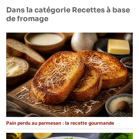
nettoyage, il doit être
Dans la catégorie Recettes à base
séché afin de le garder
au sec. ✔[Remarque
de fromage
importante] : si vous
rencontrez des
difficultés, n'hésitez pas
à nous contacter. Nous
vous répondrons dans
les 24 heures.
Pain perdu au parmesan : la recette gourmande