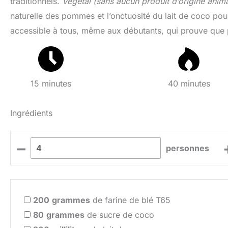
traditionnels.
Végétal
(sans aucun produit d’origine animal
naturelle des pommes et l’onctuosité du lait de coco pour
accessible à tous, même aux débutants, qui prouve que pâ
15 minutes
40 minutes
Ingrédients
–
personnes
200
grammes
de farine de blé T65
80
grammes
de sucre de coco