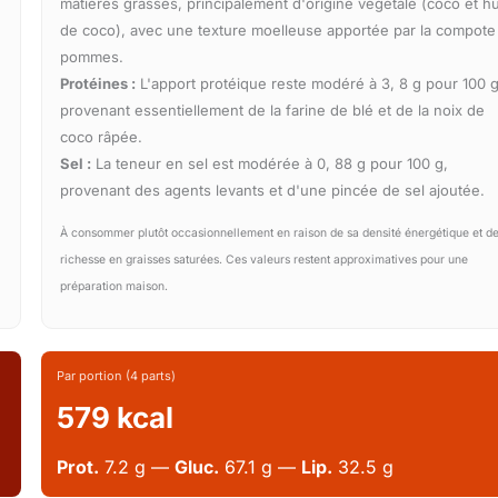
matières grasses, principalement d'origine végétale (coco et hu
de coco), avec une texture moelleuse apportée par la compote
pommes.
Protéines :
L'apport protéique reste modéré à 3, 8 g pour 100 g
provenant essentiellement de la farine de blé et de la noix de
coco râpée.
Sel :
La teneur en sel est modérée à 0, 88 g pour 100 g,
provenant des agents levants et d'une pincée de sel ajoutée.
À consommer plutôt occasionnellement en raison de sa densité énergétique et de
richesse en graisses saturées. Ces valeurs restent approximatives pour une
préparation maison.
Par portion (4 parts)
579 kcal
Prot.
7.2 g —
Gluc.
67.1 g —
Lip.
32.5 g