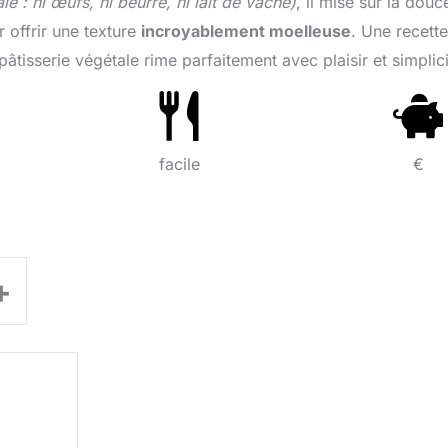
e : ni œufs, ni beurre, ni lait de vache)
, il mise sur la douc
 offrir une texture
incroyablement moelleuse
. Une recette
tisserie végétale rime parfaitement avec plaisir et simplici
facile
€
+