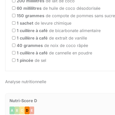
200
millilitres
de lait de coco
60
millilitres
de huile de coco désodorisée
150
grammes
de compote de pommes sans sucre 
1
sachet
de levure chimique
1
cuillère à café
de bicarbonate alimentaire
1
cuillère à café
de extrait de vanille
40
grammes
de noix de coco râpée
1
cuillère à café
de cannelle en poudre
1
pincée
de sel
Analyse nutritionnelle
Nutri-Score D
A
B
C
D
E