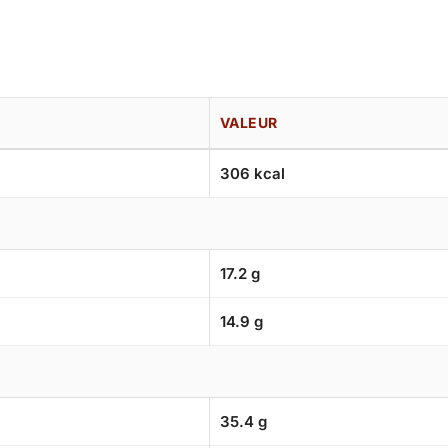
VALEUR
306 kcal
17.2 g
14.9 g
35.4 g