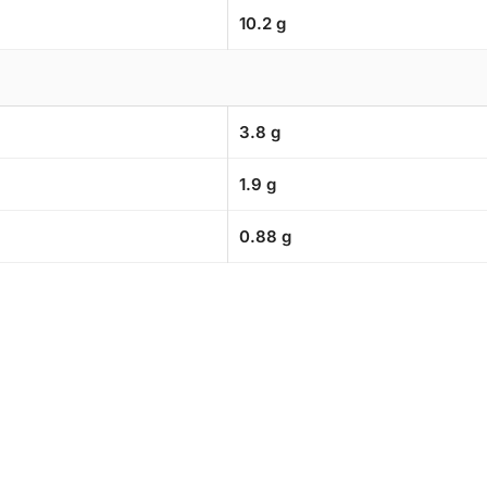
10.2 g
3.8 g
1.9 g
0.88 g