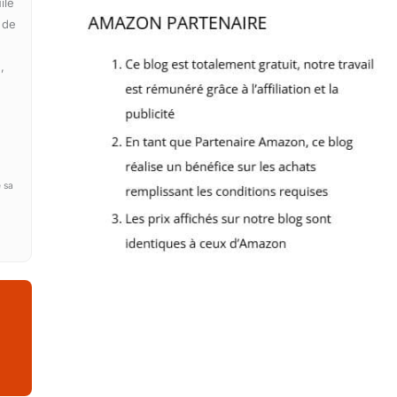
ile
 de
,
 sa