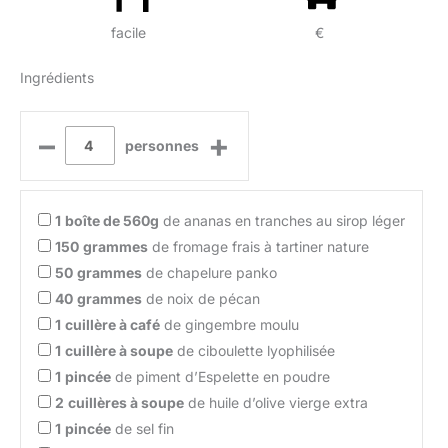
facile
€
Ingrédients
–
+
personnes
1
boîte de 560g
de ananas en tranches au sirop léger
150
grammes
de fromage frais à tartiner nature
50
grammes
de chapelure panko
40
grammes
de noix de pécan
1
cuillère à café
de gingembre moulu
1
cuillère à soupe
de ciboulette lyophilisée
1
pincée
de piment d’Espelette en poudre
2
cuillères à soupe
de huile d’olive vierge extra
1
pincée
de sel fin