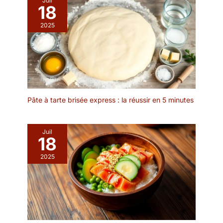
Juil
écologiques, ces pics
18
des fruits et d’autres
constituent un
aliments. Une aide fiable
2025
accessoire fiable pour la
pour la cuisine de tous
présentation de toutes
les jours ! ★【Outil
sortes de boissons et
Pratique】★ Chaque
apportent une touche de
pique BBQ est sans
fraîcheur à vos
nœud et résistante à la
réceptions. Conception
rupture, ce qui facilite le
pratique : chaque curette
nettoyage et l'utilisation.
à cocktail est ornée
Pâte à tarte brisée express : la réussir en 5 minutes
La poignée à l’extrémité
d'une délicate fleur de
facilite la manipulation et
chrysanthème, ce qui la
le retournement pendant
rend non seulement jolie
Juil
la cuisson.
18
et mignonne, mais aussi
facile à saisir et à tenir en
2025
main. Les invités peuvent
ainsi se servir facilement
de boulettes de viande,
de fromage, de fruits et
d'autres aliments. Alliant
fonctionnalité et