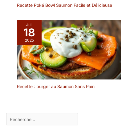
esthétique, elles
Recette Poké Bowl Saumon Facile et Délicieuse
conviennent à de
nombreuses occasions,
notamment les
Juil
réceptions. Utilisation
18
polyvalente : ces pics à
cocktail peuvent servir
2025
de pics à amuse-
bouches, de brochettes
de viande ou de fruits.
Suffisamment longs et
résistants, ils vous
permettent d'embrocher
facilement toutes sortes
Recette : burger au Saumon Sans Pain
d'aliments. Ils
conviennent à toutes
sortes de fêtes, créant
une ambiance joyeuse et
Rechercher
une expérience parfaite.
Consignes de sécurité :
pour un résultat optimal,
veuillez laver les