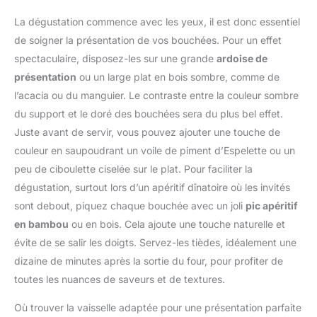
poulet, de porc ou de
biscuits, chocolat ou
produit
silicone, il créera un
légumes, poulet au curry
purée de pommes de
La dégustation commence avec les yeux, il est donc essentiel
glaçage à partir de la
Katsu, boulettes de
terre et autres
de soigner la présentation de vos bouchées. Pour un effet
buse de décoration et
viande de dinde, poulet
gourmandises. 🥝Design
vous pourrez créer de
spectaculaire, disposez-les sur une grande
ardoise de
parmigiana, beignets de
antidérapant:la surface
beaux boutons floraux
pommes et de fruits,
présentation
ou un large plat en bois sombre, comme de
de cette poche à douille
comme vous le
fromage frit, crevettes
est dotée de points
l’acacia ou du manguier. Le contraste entre la couleur sombre
souhaitez Sécurité des
panées et autres hors-
concaves,qui peuvent
du support et le doré des bouchées sera du plus bel effet.
Matériaux: Tous les
d'œuvre, La chapelure
augmenter la friction de
accessoires répondent
Juste avant de servir, vous pouvez ajouter une touche de
Panko devient dorée
la main et empêcher
aux normes alimentaires,
lorsqu'elle est frite
couleur en saupoudrant un voile de piment d’Espelette ou un
efficacement le
fabriqués en acier
EMBALLAGE
glissement,poche à
peu de ciboulette ciselée sur le plat. Pour faciliter la
inoxydable 304 de
REFERMABLE : Pratique,
douille au design épaissi
dégustation, surtout lors d’un apéritif dînatoire où les invités
qualité alimentaire de
pas de désordre dans la
n'est pas facile à casser
haute qualité, en silicone
sont debout, piquez chaque bouchée avec un joli
pic apéritif
cuisine, Aide à maintenir
et convient aux douilles à
et en plastiques de haute
la fraîcheur du produit
en bambou
ou en bois. Cela ajoute une touche naturelle et
douille,douilles à bille,etc.
qualité. Facile à nettoyer
évite de se salir les doigts. Servez-les tièdes, idéalement une
🥝Emballage &
et durable, Haute
taille:Emballé avec 100
dizaine de minutes après la sortie du four, pour profiter de
résistance à la rouille,
poches à douille
toutes les nuances de saveurs et de textures.
Bords lisses et lave-
jetables,chaque pièce
vaisselle sont sûrs
mesure 30 x 20 cm,vous
Où trouver la vaisselle adaptée pour une présentation parfaite
Cadeau idéal: Cadeau