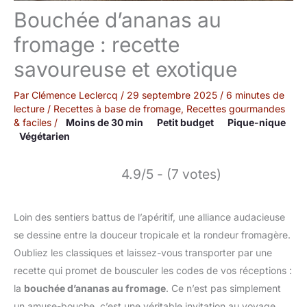
Bouchée d’ananas au
fromage : recette
savoureuse et exotique
Par
Clémence Leclercq
/
29 septembre 2025
/
6 minutes de
lecture
/
Recettes à base de fromage
,
Recettes gourmandes
& faciles
/
Moins de 30 min
Petit budget
Pique-nique
Végétarien
4.9/5 - (7 votes)
Loin des sentiers battus de l’apéritif, une alliance audacieuse
se dessine entre la douceur tropicale et la rondeur fromagère.
Oubliez les classiques et laissez-vous transporter par une
recette qui promet de bousculer les codes de vos réceptions :
la
bouchée d’ananas au fromage
. Ce n’est pas simplement
un amuse-bouche, c’est une véritable invitation au voyage,