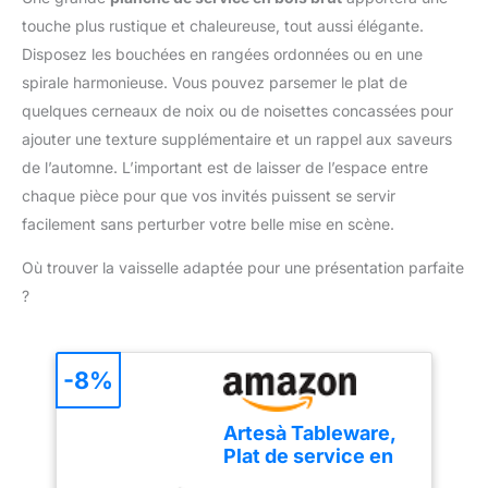
assiette, ou placez la
acier inoxydable, 1
mandoline au-dessus
touche plus rustique et chaleureuse, tout aussi élégante.
brosse de nettoyage
d'un bol.. Fruits et
Disposez les bouchées en rangées ordonnées ou en une
Matériau de Qualité
légumes sont coupés en
Alimentaire - Le coupe
spirale harmonieuse. Vous pouvez parsemer le plat de
quelques secondes :
oignon manuel est
quelques cerneaux de noix ou de noisettes concassées pour
pour carottes, oignons,
fabriqué en PP de qualité
courgettes, tomates et
ajouter une texture supplémentaire et un rappel aux saveurs
alimentaire et 420J2,
bien plus encore.
de l’automne. L’important est de laisser de l’espace entre
sans BPA, ce qui permet
Réduisez le temps de
chaque pièce pour que vos invités puissent se servir
de conserver des
préparation et facilitez la
ingrédients sains,
facilement sans perturber votre belle mise en scène.
cuisine au quotidien
nutritifs et sûrs. Avec ce
Utilisation sûre et
coupe-légumes à
Où trouver la vaisselle adaptée pour une présentation parfaite
nettoyage facile – Son
mandoline, vous pouvez
?
design ergonomique
être sûr de préparer des
offre une prise en main
dîners sains, délicieux et
confortable et une
créatifs pour votre
utilisation simple, tout en
-8%
famille. Utilisation
facilitant le nettoyage et
Multifonctionnelle - Le
l’entretien au quotidien.
coupe légumes peut
Artesà Tableware,
Après utilisation, il suffit
trancher, découper,
Plat de service en
de placer le bouton sur la
râper, réduire en purée,
ardoise avec
position verrouillée pour