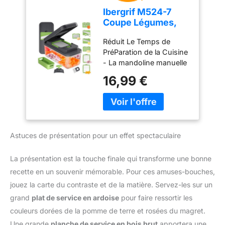
Épaisseur réglable 1–4
Ibergrif M524-7
mm – Cette mandoline
Coupe Légumes,
multifonctions dispose
Mandoline 7 en 1
de trois réglages
Réduit Le Temps de
Multifonction
d’épaisseur pour
PréParation de la Cuisine
répondre à différents
- La mandoline manuelle
besoins. Choisissez des
Premium a une capacité
16,99 €
tranches fines (1 mm),
de 1300 ml, les
moyennes (2 mm) ou
accessoires
épaisses (4 mm) selon
comprennent 1 récipient
les ingrédients et les
(adapté aux micro-
recettes. Afin de
ondes), 1 couvercle
s’adapter à différents
Astuces de présentation pour un effet spectaculaire
fraîcheur (adapté aux
ingrédients et types de
micro-ondes, fermoir de
préparation, pour une
verrouillage inclus), 1
La présentation est la touche finale qui transforme une bonne
préparation plus efficace
porte-couteau, 1 poignée
recette en un souvenir mémorable. Pour ces amuses-bouches,
et flexible Préparation
de sécurité, 1 panier
rapide et efficace –
jouez la carte du contraste et de la matière. Servez-les sur un
d'égouttage (avec fente
Tranchez directement
grand
plat de service en ardoise
pour faire ressortir les
pour les lames), 1
sur une planche à
couvercle presseur, 7
couleurs dorées de la pomme de terre et rosées du magret.
découper ou une
lames tranchantes en
Une grande
planche de service en bois brut
apportera une