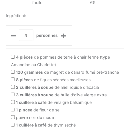
facile
€€
Ingrédients
–
+
personnes
4
pièces
de pommes de terre à chair ferme (type
Amandine ou Charlotte)
120
grammes
de magret de canard fumé pré-tranché
8
pièces
de figues séchées moelleuses
2
cuillères à soupe
de miel liquide d’acacia
3
cuillères à soupe
de huile d’olive vierge extra
1
cuillère à café
de vinaigre balsamique
1
pincée
de fleur de sel
poivre noir du moulin
1
cuillère à café
de thym séché