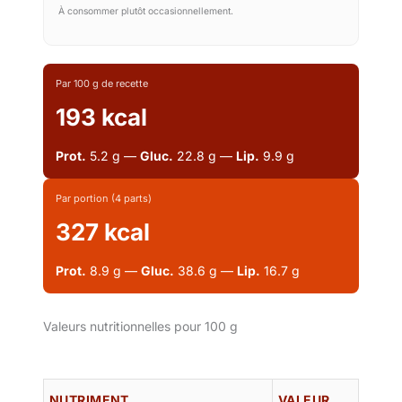
À consommer plutôt occasionnellement.
Par 100 g de recette
193 kcal
Prot.
5.2 g —
Gluc.
22.8 g —
Lip.
9.9 g
Par portion (4 parts)
327 kcal
Prot.
8.9 g —
Gluc.
38.6 g —
Lip.
16.7 g
Valeurs nutritionnelles pour 100 g
NUTRIMENT
VALEUR