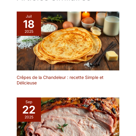
Nous garantissons la
apéritifs lors de vos
qualité de nos produits.
réceptions
Juil
18
2025
Crêpes de la Chandeleur : recette Simple et
Délicieuse
Sep
22
2025