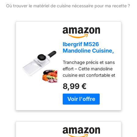
Où trouver le matériel de cuisine nécessaire pour ma recette ?
Ibergrif M526
Mandoline Cuisine,
Coupe Légumes
Tranchage précis et sans
Réglable 1–4 mm
effort – Cette mandoline
cuisine est confortable et
facile à utiliser. Elle
8,99 €
permet d’obtenir des
tranches fines, nettes et
régulières avec un
minimum d’effort. Que
vous soyez débutant ou
cuisinier expérimenté,
elle est simple et intuitive
à prendre en main