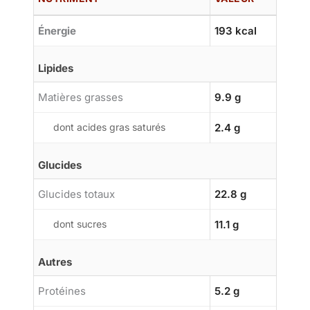
Énergie
193 kcal
Lipides
Matières grasses
9.9 g
dont acides gras saturés
2.4 g
Glucides
Glucides totaux
22.8 g
dont sucres
11.1 g
Autres
Protéines
5.2 g