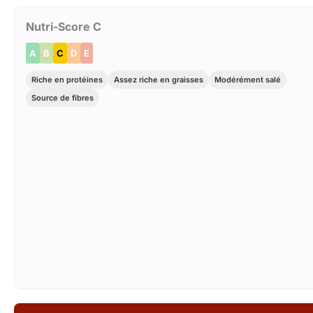
Nutri-Score C
A
B
C
D
E
Riche en protéines
Assez riche en graisses
Modérément salé
Source de fibres