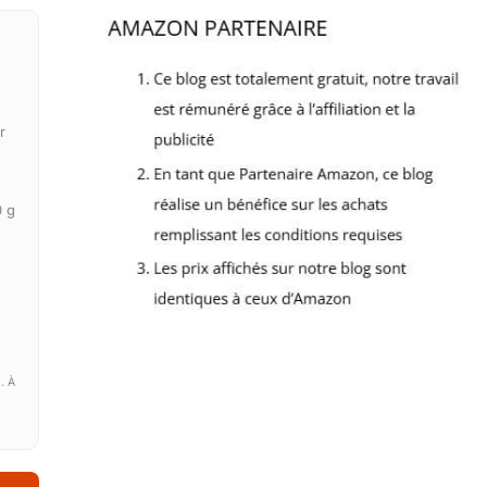
r
t
0 g
. À