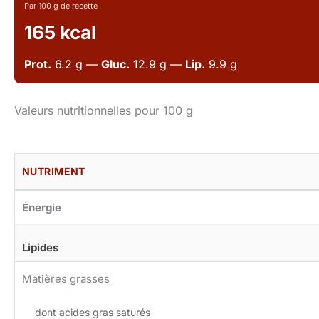
Par 100 g de recette
165 kcal
Prot.
6.2 g —
Gluc.
12.9 g —
Lip.
9.9 g
Valeurs nutritionnelles pour 100 g
NUTRIMENT
Énergie
Lipides
Matières grasses
dont acides gras saturés