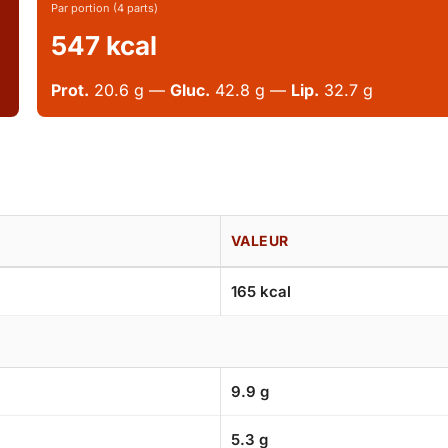
Par portion (4 parts)
547 kcal
Prot.
20.6 g —
Gluc.
42.8 g —
Lip.
32.7 g
VALEUR
165 kcal
9.9 g
5.3 g