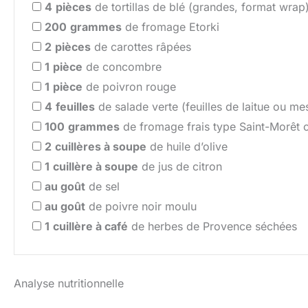
4
pièces
de tortillas de blé (grandes, format wrap
200
grammes
de fromage Etorki
2
pièces
de carottes râpées
1
pièce
de concombre
1
pièce
de poivron rouge
4
feuilles
de salade verte (feuilles de laitue ou me
100
grammes
de fromage frais type Saint-Morêt o
2
cuillères à soupe
de huile d’olive
1
cuillère à soupe
de jus de citron
au goût
de sel
au goût
de poivre noir moulu
1
cuillère à café
de herbes de Provence séchées
Analyse nutritionnelle