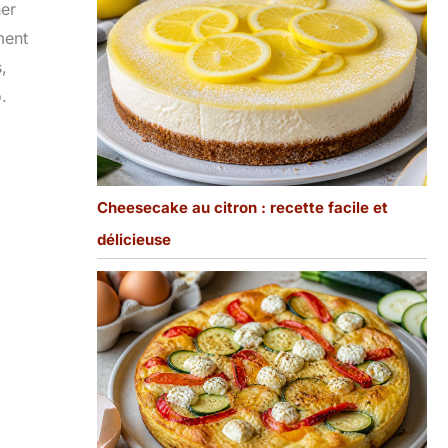
er
ment
,
.
Cheesecake au citron : recette facile et
délicieuse