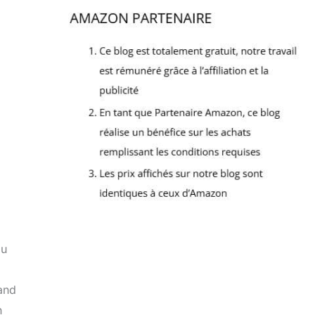
au
l
rand
n