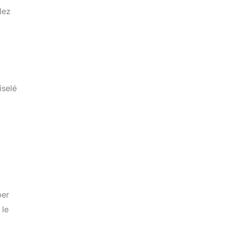
lez
iselé
ber
 le