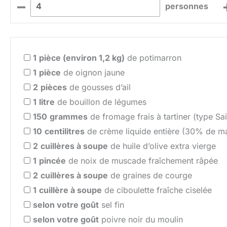
–
personnes
1
pièce (environ 1,2 kg)
de potimarron
1
pièce
de oignon jaune
2
pièces
de gousses d’ail
1
litre
de bouillon de légumes
150
grammes
de fromage frais à tartiner (type Sa
10
centilitres
de crème liquide entière (30% de ma
2
cuillères à soupe
de huile d’olive extra vierge
1
pincée
de noix de muscade fraîchement râpée
2
cuillères à soupe
de graines de courge
1
cuillère à soupe
de ciboulette fraîche ciselée
selon votre goût
sel fin
selon votre goût
poivre noir du moulin