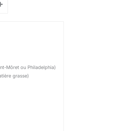
+
int-Môret ou Philadelphia)
tière grasse)