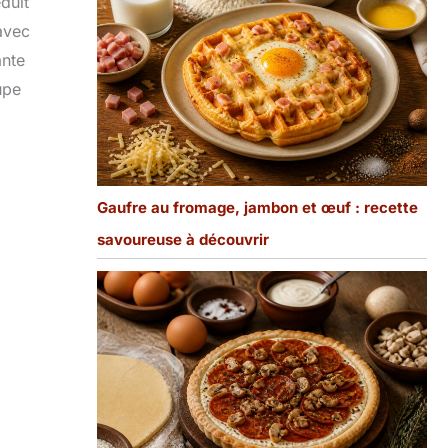
duit
avec
ante
upe
Gaufre au fromage, jambon et œuf : recette
savoureuse à découvrir