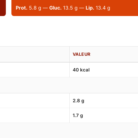
Prot.
5.8 g —
Gluc.
13.5 g —
Lip.
13.4 g
VALEUR
40 kcal
2.8 g
1.7 g