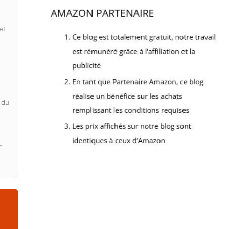
et
 du
t