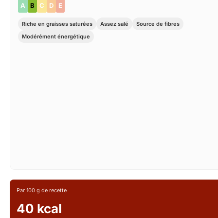
A
B
C
D
E
Riche en graisses saturées
Assez salé
Source de fibres
Modérément énergétique
Par 100 g de recette
40 kcal