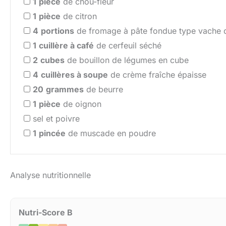
1
pièce
de chou-fleur
1
pièce
de citron
4
portions
de fromage à pâte fondue type vache qui
1
cuillère à café
de cerfeuil séché
2
cubes
de bouillon de légumes en cube
4
cuillères à soupe
de crème fraîche épaisse
20
grammes
de beurre
1
pièce
de oignon
sel et poivre
1
pincée
de muscade en poudre
Analyse nutritionnelle
Nutri-Score B