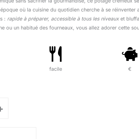
nomique sans sacrifier la gourmandise, ce potage crémeux sé
 époque où la cuisine du quotidien cherche à se réinventer 
es :
rapide à préparer, accessible à tous les niveaux
et bluff
he ou un habitué des fourneaux, vous allez adorer cette so
facile
€
+