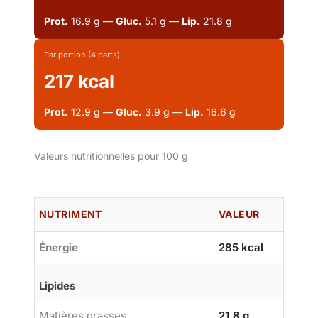
Prot.
16.9 g —
Gluc.
5.1 g —
Lip.
21.8 g
Par portion (4 parts)
217 kcal
Prot.
12.9 g —
Gluc.
3.9 g —
Lip.
16.6 g
Valeurs nutritionnelles pour 100 g
NUTRIMENT
VALEUR
Énergie
285 kcal
Lipides
Matières grasses
21.8 g