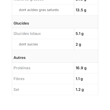
dont acides gras saturés
13.5 g
Glucides
Glucides totaux
5.1 g
dont sucres
2 g
Autres
Protéines
16.9 g
Fibres
1.1 g
Sel
1.2 g