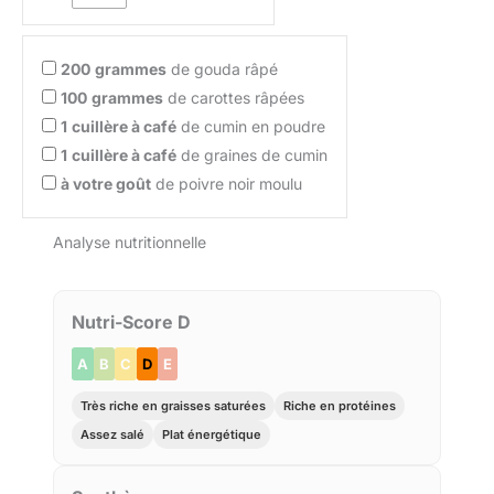
200
grammes
de gouda râpé
100
grammes
de carottes râpées
1
cuillère à café
de cumin en poudre
1
cuillère à café
de graines de cumin
à votre goût
de poivre noir moulu
Analyse nutritionnelle
Nutri-Score D
A
B
C
D
E
Très riche en graisses saturées
Riche en protéines
Assez salé
Plat énergétique