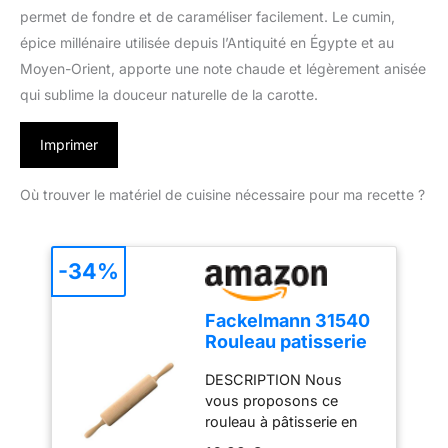
permet de fondre et de caraméliser facilement. Le cumin,
épice millénaire utilisée depuis l’Antiquité en Égypte et au
Moyen-Orient, apporte une note chaude et légèrement anisée
qui sublime la douceur naturelle de la carotte.
Imprimer
Où trouver le matériel de cuisine nécessaire pour ma recette ?
-34%
Fackelmann 31540
Rouleau patisserie
en bois, rouleau à
DESCRIPTION Nous
pâtisserie,
vous proposons ce
accessoires
rouleau à pâtisserie en
cuisine, ustensiles
bois de hêtre clair, poncé
de cuisine