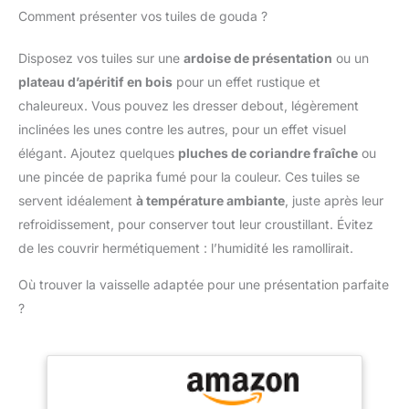
Comment présenter vos tuiles de gouda ?
de l'utilisation. Résistant
et durable, il est conçu
pour résister à l'usure
Disposez vos tuiles sur une
ardoise de présentation
ou un
quotidienne dans la
plateau d’apéritif en bois
pour un effet rustique et
cuisine. Polyvalence en
chaleureux. Vous pouvez les dresser debout, légèrement
cuisine : avec notre
inclinées les unes contre les autres, pour un effet visuel
rouleau à pâtisserie de
cuisine, préparer de
élégant. Ajoutez quelques
pluches de coriandre fraîche
ou
délicieux plats devient un
une pincée de paprika fumé pour la couleur. Ces tuiles se
jeu d'enfant. Grâce à sa
servent idéalement
à température ambiante
, juste après leur
forme et à sa surface
refroidissement, pour conserver tout leur croustillant. Évitez
lisse, vous pouvez
l'utiliser pour pétrir et
de les couvrir hermétiquement : l’humidité les ramollirait.
étendre des pâtes
Où trouver la vaisselle adaptée pour une présentation parfaite
fraîches, des raviolis, des
pâtisseries et des
?
biscuits et bien plus
encore. C'est
l'accessoire essentiel
pour tout cuisinier
passionné ! Facile à