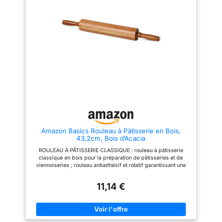
des pâtes fraîches, des raviolis,
l'eau
des pâtisseries et des biscuits
et bien plus encore. C'est
l'accessoire essentiel pour tout
cuisinier passionné ! Facile à
nettoyer et à ranger : oubliez les
outils complexes à nettoyer.
Notre rouleau à pâtisserie en
bois est incroyablement facile à
nettoyer avec de l'eau tiède et
un savon neutre. En outre, grâce
à son design compact, il peut
être facilement rangé dans
n'importe quel tiroir ou accroché
dans votre espace cuisine,
occupant très peu de place.
Dimensions idéales pour
Amazon Basics Rouleau à Pâtisserie en Bois,
chaque travail en cuisine :
43,2cm, Bois d’Acacia
grâce à ses dimensions
généreuses, notre rouleau à
ROULEAU À PÂTISSERIE CLASSIQUE : rouleau à pâtisserie
pâtisserie est l'accessoire
classique en bois pour la préparation de pâtisseries et de
parfait pour une large gamme
viennoiseries ; rouleau antiadhésif et rotatif garantissant une
de tâches dans la cuisine. Avec
épaisseur de pâte uniforme pour un résultat parfait BOIS
une longueur de 40 cm, il offre
D’ACACIA : rouleau à pâtisserie en bois d’acacia avec un motif
une large surface de travail
11,14 €
unique de grain de bois naturel DESIGN ERGONOMIQUE : le
pour faciliter la pâte à pizza et
rouleau rotatif et les poignées ergonomiques contribuent à
les pâtes. De plus, avec une
réduire la fatigue des mains en cas d’utilisation prolongée
largeur de 4 cm, il est assez fin
LAVAGE À LA MAIN UNIQUEMENT : laver à la main et sécher
pour manipuler avec précision,
immédiatement avec un torchon ; ne pas faire tremper ni mettre
mais assez robuste pour