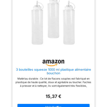
occasions, telles que les
cuisines, le camping dans la
nature, les barbecues en plein
air, les restaurants, les bars,
etc. 【Bouteille de sauce en
plastique de qualité alimentaire
durable】Cette bouteille de
condiment de 8 onces est
fabriquée en matériaux de haute
qualité et ne contient pas de
bisphénol A. Elle est non
toxique, inodore, respectueuse
de l'environnement, résistante
aux hautes températures,
légère, durable, facile à
presser, avec un design à large
ouverture et un entonnoir en
silicone. Facile à ajouter de la
sauce au flacon à presser pour
3 bouteilles squeeze 1000 ml plastique alimentaire
assaisonnement. (Attention : ne
bouchon
pas mettre au micro-ondes pour
le chauffage) 【Design
Matériau durable : Ce lot de flacons souples est fabriqué en
étanche】Notre bouteille à
plastique de haute qualité, doux et agréable au toucher. Faciles
presser pour assaisonnement
à presser et à nettoyer, ils sont également très flexibles,
est équipée d'un couvercle
réutilisables et se distinguent par leur durabilité et leur
étanche et amovible, qui est
stabilité. Dosage précis : Faciles à presser et à tapoter, ces
étroitement connecté et
15,37 €
flacons permettent un contrôle précis du débit. Leur
fermement fixé au flacon
transparence offre une visibilité optimale du contenu et du
presseur, empêchant
niveau de remplissage, pour une utilisation simplifiée.
efficacement les débordements