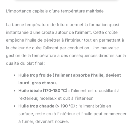
s'éteint automatiquement après 15 minutes Longue sonde : le
TempPro conserve la même
LONGUE : La sonde du
thermomètre à sonde de 14,5 cm est assez long pour une
mission, la même structure
thermomètre est fabriquée en
L’importance capitale d’une température maîtrisée
utilisation facile et garantit que les doigts brûlés En outre, la
opérationnelle et les mêmes
acier inoxydable 304 de haute
sonde fine ne créera pas de trous disgracieux dans vos
produits que ThermoPro ; vous
qualité avec un diamètre de 8
aliments Facile à utiliser : insérez simplement la longue sonde
pourrez donc recevoir un
mm, ce qui fournit la sensibilité
La bonne température de friture permet la formation quasi
dans vos aliments/liquides et obtenez des aliments
produit de marque ThermoPro
nécessaire pour des résultats
parfaitement cuits à chaque fois. Idéal pour griller, liquides,
ou TempPro.
précis et minimise l'espace
instantanée d’une croûte autour de l’aliment. Cette croûte
pâtisserie, barbecue et faire des bonbons.
nécessaire pour percer les
empêche l’huile de pénétrer à l’intérieur tout en permettant à
aliments. La longueur de 11,5 cm
vous permet de pénétrer plus
la chaleur de cuire l’aliment par conduction. Une mauvaise
profondément au centre des
grands rôtis et des pains sans
gestion de la température a des conséquences directes sur la
brûler votre peau (NOTE : À
l'exception de la sonde en acier
qualité du plat final :
inoxydable, le produit lui-même
n'est pas étanche) FACILE À
Huile trop froide ( l’aliment absorbe l’huile, devient
NETTOYER ET PRATIQUE : Le
thermomètres à viande pliable
lourd, gras et mou.
peut être facilement plié pour
être rangé. Grâce à la finition
Huile idéale (170-180 °C) :
l’aliment est croustillant à
magnétique ou au trou de
suspension au dos, vous
l’extérieur, moelleux et cuit à l’intérieur.
pouvez facilement l'attacher à
Huile trop chaude (> 190 °C) :
l’aliment brûle en
votre four ou à votre
réfrigérateur ou le suspendre
surface, reste cru à l’intérieur et l’huile peut commencer
n'importe où. Après utilisation, il
suffit d'essuyer ou de rincer la
à fumer, devenant nocive.
sonde