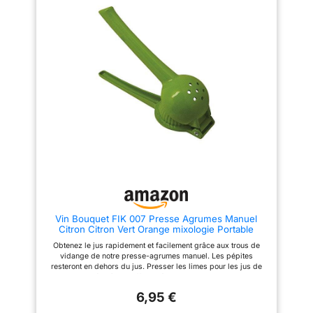
VAISSELLE – Grâce à sa
to worry about This manual
conception adaptée au lave-
juicer is dishwasher safe
vaisselle, notre presse-citron se
nettoie rapidement et facilement
pour une utilisation toujours
propre et hygiénique. 🍋 EN
ACIER INOXYDABLE ET
ANTROUILLE – Notre presse-
citron vert est fabriqué en acier
inoxydable de haute qualité,
résistant à la corrosion, pour
garantir une longue durée de
vie et une utilisation fiable. 🍋
QUALITÉ SUPÉRIEURE – Notre
presse-agrumes est fabriqué à
partir de matériaux de qualité et
soigneusement travaillé. Son
procédé de fabrication
spécifique garantit une finition
propre, robuste et élégante.
Vin Bouquet FIK 007 Presse Agrumes Manuel
Citron Citron Vert Orange mixologie Portable
Obtenez le jus rapidement et facilement grâce aux trous de
vidange de notre presse-agrumes manuel. Les pépites
resteront en dehors du jus. Presser les limes pour les jus de
cocktail et grâce à son efficacité incroyable, vous presserez
vos fruits en obtenant un résultat optimal et un jus sans
6,95 €
pépites. Rangez la lime coupée en deux et appuyez sur la
poignée. C'est la réponse à tous vos presse-agrumes difficiles