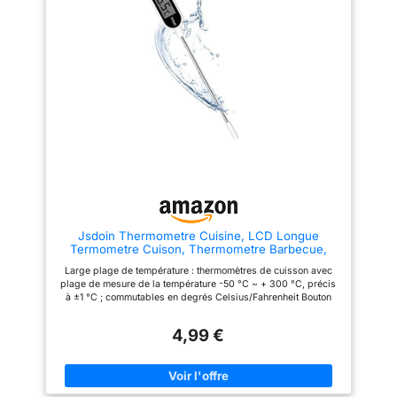
Long et Large Plage de Mesure
et facile à lire, vous permet de
de Température : Le termometre
lire clairement les températures
cuison utilise une sonde
dans l'obscurité ou lorsque la
alimentaire en acier inoxydable
fumée envahit l'air ! L'affichage
de 13 cm, suffisamment longue
commutable pivote
pour éviter de vous brûler les
automatiquement en fonction de
mains pendant la mesure ;
la façon dont le thermomètre
plage de température : -50 ℃ ~
numérique est tenu, ce qui vous
300 ℃ Économie d'énergie :
permet de lire les chiffres dans
Fonction d'arrêt automatique
n'importe quelle direction, ce
intégrée, le thermometre
qui est pratique pour les
patisserie s'éteindra
droitiers comme pour les
automatiquement après 10
gauchers INTELLIGENT ET
minutes d'inactivité ; et il peut
DIGITAL : Fonction de
basculer entre Celsius et
verrouillage, vous pouvez «
Fahrenheit lors de la mesure de
HOLD » la valeur de la
la température. Plusieurs
thermomètre de cuisine sur
Jsdoin Thermometre Cuisine, LCD Longue
Méthodes de Stockage : Les
l'écran pour lire la température
Termometre Cuison, Thermometre Barbecue,
thermometre cuisson à lecture
loin de la source de chaleur ;
Alimentaire Thermomètre Digital pour Patisserie
instantanée ont des trous de
Fonction on/off intelligente, la
Large plage de température : thermomètres de cuisson avec
BBQ Lait à Viande Culinaire
suspension, qui peuvent être
sonde du thermomètre s'ouvre
plage de mesure de la température -50 °C ~ + 300 °C, précis
facilement accrochés à des
ou se ferme automatiquement
à ±1 °C ; commutables en degrés Celsius/Fahrenheit Bouton
crochets ou à des cordes de
lorsque vous dépliez ou repliez
Martial et « Hold » : fabriqué en acier inoxydable de haute
cuisine ; le couvre-sonde peut
la sonde. Si le thermometre
qualité et stocké dans le tube en plastique, ce thermomètre est
protéger votre thermometre
alimentaire n'est pas utilisé
4,99 €
parfait pour une utilisation en intérieur ou en extérieur. Le
cuisine des dommages
pendant 10 minutes, il s'éteint
bouton « Hold » peut garder la dernière lecture de température
physiques, et il peut également
automatiquement pour
sur l'écran jusqu'à la prochaine lecture de température. Écran
être clipsé dans votre poche
économiser intelligemment
LCD clair et lecture instantanée : l'écran LCD affiche des
pour un transport facile.
l'énergie de la batterie SONDES
résultats précis de la température en environ 5 à 10 secondes,
ThermoPro devient TempPro !
ULTRA-FINE ET EXTRA-