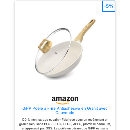
optimale de la chaleur. Cherry
saine avec cette poêle en
-5%
est une Gamme pratique pour
céramique. Notre poêle
une cuisine au quotidien et
antiadhésive est idéale pour
facile d'entretien. Revêtement
tous vos besoins culinaires,
anti-adhésif Coloris Rouge
comme une poêle à œufs ou
métallisé - Avec manche
une poêle à omelette. Poignée
thermorésistant noir - Epaisseur
Reste Froide – La poignée en
corps 2.5 mm - Couvercle
bakélite de la poêle présente un
Vapeur en Verre inclus. Devenu
design effet bois, est
incontournable de l'équipement
confortable à saisir et reste
des foyers français SITRAM a
froide pendant la cuisson.
marqué plusieurs générations
Compatible Induction – Convient
avec son célèbre slogan "Si
à tous types de plaques de
vous ne prenez pas une
cuisson, y compris gaz,
SITRAM, vous risquez de
électrique et induction. Le noyau
prendre une gamelle !"
en aluminium assure une
distribution rapide et uniforme
de la chaleur. Facilité de
nettoyage – Se nettoie
rapidement avec une éponge et
de l'eau chaude savonneuse. Le
revêtement en céramique
résistant aux rayures conserve
sa surface antiadhésive même
GiPP Poêle à Frire Antiadhésive en Granit avec
après de nombreux passages
Couvercle
au lave-vaisselle.
100 % non toxique et sain – Fabriqué avec un revêtement en
granit sain, sans PFAS, PFOA, PFOS, APEO, plomb ni cadmium,
et approuvé par SGS. La poêle en céramique GiPP est sans