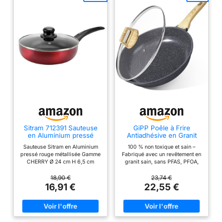
Sitram 712391 Sauteuse
GiPP Poêle à Frire
en Aluminium pressé
Antiadhésive en Granit
CHERRY Ø 24 cm H. 6,5
avec Couvercle
Sauteuse Sitram en Aluminium
100 % non toxique et sain –
cm - Revêtement anti-
pressé rouge métallisée Gamme
Fabriqué avec un revêtement en
adhésif - Coloris Rouge
CHERRY Ø 24 cm H 6,5 cm
granit sain, sans PFAS, PFOA,
métallisé - Couvercle en
Cette Sauteuse est certifiée tous
PFOS, APEO, plomb ni
vapeur en Verre inclus -
types de feux : induction, gaz,
cadmium, et approuvé par SGS.
18,90 €
23,74 €
Tous feux dont induction
plaques électriques et
La poêle en céramique GiPP est
16,91 €
22,55 €
vitrocéramique. Compatible
sans danger pour votre famille
lave-vaisselle, compatible
et l'environnement ! Antiadhésif
réfrigérateur. Sauteuse Sitram
en granit – Les aliments glissent
Cherry en aluminium pressé
facilement, nécessitant moins
pour une diffusion rapide et
d'huile pour une cuisson plus