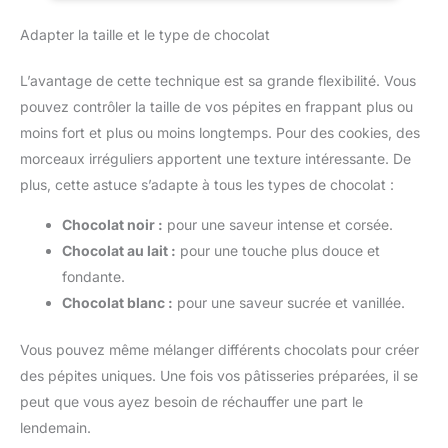
dans le lave-vaisselle afin de préserver la beauté naturelle du
écraser la viande et d'autres
bois LONGUEUR IDÉALE : 43,1cm (L) ; taille idéale pour les
protéines avec efficacité.
Adapter la taille et le type de chocolat
tâches de pâtisserie standard Vaisselle, ustensiles de cuisine
Cadeau parfait pour les
et articles similaires certifiés FSC (FSC N004130). Fabrication
amateurs de cuisine : à la
à partir de matériaux issus de forêts gérées de manière
recherche du cadeau idéal pour
L’avantage de cette technique est sa grande flexibilité. Vous
durable, de matériaux recyclés et/ou d’autres sources de bois
un ami ou un amoureux de la
contrôlées.
cuisine ? Notre rouleau de
pouvez contrôler la taille de vos pépites en frappant plus ou
cuisine est le choix parfait.
moins fort et plus ou moins longtemps. Pour des cookies, des
Emballé dans une élégante
boîte cadeau, c'est un geste
morceaux irréguliers apportent une texture intéressante. De
d'attention qui sera
certainement apprécié par tous
plus, cette astuce s’adapte à tous les types de chocolat :
ceux qui aiment expérimenter
dans la cuisine. Surprenez-les
avec le cadeau qui rendra leurs
Chocolat noir :
pour une saveur intense et corsée.
aventures culinaires encore
Chocolat au lait :
pour une touche plus douce et
plus agréables
fondante.
Chocolat blanc :
pour une saveur sucrée et vanillée.
Vous pouvez même mélanger différents chocolats pour créer
des pépites uniques. Une fois vos pâtisseries préparées, il se
peut que vous ayez besoin de réchauffer une part le
lendemain.