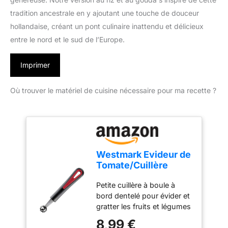
tradition ancestrale en y ajoutant une touche de douceur
hollandaise, créant un pont culinaire inattendu et délicieux
entre le nord et le sud de l’Europe.
Imprimer
Où trouver le matériel de cuisine nécessaire pour ma recette ?
Westmark Evideur de
Tomate/Cuillère
Creuse Extracteur de
Petite cuillère à boule à
Souche de Tomate,
bord dentelé pour évider et
Avec Bord dentelé, ø
gratter les fruits et légumes
2,1 cm, longueur :
tels que les pommes, les
16,6 cm, Acier
8,99 €
poires, les courgettes ou