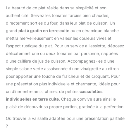
Boules de Fruits
résistante, Nettoyage facile,
Parfaites: La cuillère
La beauté de ce plat réside dans sa simplicité et son
Lavable au lave-vaisselle
parisienne est
authenticité. Servez les tomates farcies bien chaudes,
Contenu: 1x Westmark
spécialement conçue
Evideur de Tomate, Gallant,
directement sorties du four, dans leur plat de cuisson. Un
pour former sans effort
5 ans de garantie,
grand
plat à gratin en terre cuite
ou en céramique blanche
des billes de melon,
dimensions : 16,6 x 2,7 x 2
pastèque ou autre fruit,
mettra merveilleusement en valeur les couleurs vives et
cm, poids : 32 grammes,
tandis qu'un petit trou
l’aspect rustique du plat. Pour un service à l’assiette, déposez
matériau : acier
d'évacuation empêche la
inoxydable/plastique (PP,
délicatement une ou deux tomates par personne, nappées
pulpe de coller pour un
TPE), couleur : noir/rouge,
d’une cuillère de jus de cuisson. Accompagnez-les d’une
service impeccable
29202270
Polyvalence pour Toutes
simple salade verte assaisonnée d’une vinaigrette au citron
vos Préparations: Utilisez
pour apporter une touche de fraîcheur et de croquant. Pour
le vide-pomme dentelé
une présentation plus individuelle et charmante, idéale pour
pour retirer rapidement le
un dîner entre amis, utilisez de petites
cassolettes
trognon des pommes ou
individuelles en terre cuite
. Chaque convive aura ainsi le
poires, et le couteau de
sculpture pour réaliser
plaisir de découvrir sa propre portion, gratinée à la perfection.
des découpes en zigzag
et décorer vos plats
Où trouver la vaisselle adaptée pour une présentation parfaite
comme un chef Qualité
?
Professionnelle et