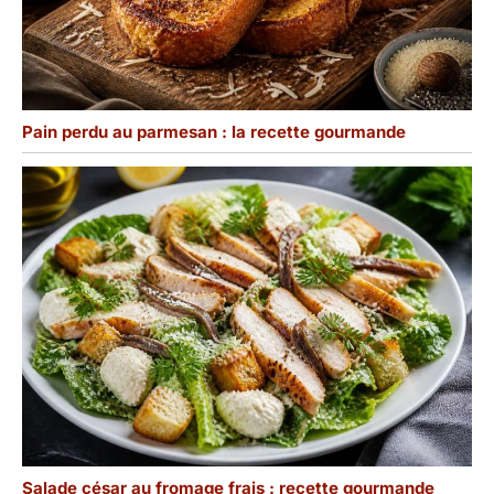
moderne, ce plat four
résiste aux chocs
thermiques. Compatible
micro-ondes, four et
lave-vaisselle, cette
cocotte en terre cuite ne
Pain perdu au parmesan : la recette gourmande
s'écaille pas et se nettoie
en un clin d'œil. Un set
de plats à four fiables et
empilables, parfaits pour
optimiser le rangement
dans vos placards.
Salade césar au fromage frais : recette gourmande