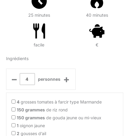
25 minutes
40 minutes
facile
€
Ingrédients
–
+
personnes
4
grosses tomates à farcir type Marmande
150
grammes
de riz rond
150
grammes
de gouda jeune ou mi-vieux
1
oignon jaune
2
gousses d’ail