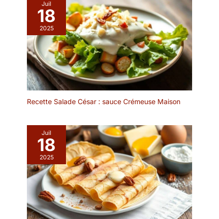
four indispensable pour
Juil
18
une cuisson à cœur sans
dessécher vos aliments.
2025
SERVICE DU FOUR À LA
TABLE : MINI PLAT FOUR
DESIGN – Gagnez du
temps sur la vaisselle
avec ce concept
pratique. Le design
intemporel de ce plat à
Recette Salade César : sauce Crémeuse Maison
gratin rectangulaire
permet de passer
directement de la
Juil
cuisson au service.
18
Utilisez-le comme
cocotte individuelle four
2025
pour garder vos
préparations bien
chaudes tout en
apportant une touche
"bistrot" authentique à
votre table.