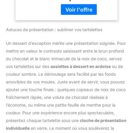
: Fabriqué en acier au
individuelles en une
Cannelé pour
carbone épaissi et solide,
seule session. Il convient
Quiches et
robuste et durable, pas
aux tartelettes aux fruits,
Desserts
facile à plier et à
quiches, mini pizzas,
déformer. Dans le même
Astuces de présentation : sublimer vos tartelettes
cheesecakes, flans,
temps, la conception de
desserts chocolatés et
bord de rainure
petites pâtisseries pour
Un dessert d’exception mérite une présentation soignée. Pour
structurellement stable
repas de famille, goûters
mettre en valeur le contraste saisissant entre le brun profond
permet de produire des
ou fêtes. 【Fond
tartes avec une
du chocolat et le blanc immaculé de la noix de coco, servez
Amovible Facile à
apparence de dentelle
vos tartelettes sur des
assiettes à dessert en ardoise
ou de
Utiliser】Chaque moule à
attrayante. Revêtement
tartelette dispose d'un
couleur sombre. Le démoulage sera facilité par les fonds
antiadhésif : Le
fond mobile qui aide à
amovibles de vos moules. Juste avant de servir, vous pouvez
revêtement antiadhésif
retirer la préparation sans
est traité avec silicone ,
ajouter une touche finale : quelques copeaux de noix de coco
casser les bords. Après
qui n'est pas facile à
fraîchement râpée, une volute de chocolat réalisée à
cuisson et
décoller et à rouiller; il est
refroidissement, poussez
l’économe, ou même une petite feuille de menthe pour la
non seulement facile à
doucement la base pour
couleur. Pour une expérience encore plus spectaculaire,
démouler, mais aussi a
démouler la tarte, la
une bonne conductivité
présentez chaque tartelette sous une
cloche de présentation
quiche ou le dessert tout
thermique. Une plus
individuelle
en verre. Le moment où vous soulèverez la
en conservant une forme
petite quantité d'huile