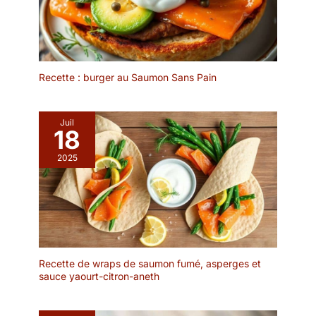
ou les insectes de
tomber sur les aliments. Il
est idéal pour le thé de
l'après-midi, les fêtes
d'anniversaire et les
Recette : burger au Saumon Sans Pain
repas de famille.
✔[Présentoir à gâteaux
de haute qualité] : le
Juil
présentoir à gâteaux
18
multifonctionnel est
fabriqué en bois, sans
2025
BPA, sain et écologique,
vous pouvez donc
l'utiliser sans hésitation.
Le présentoir à gâteaux
est transparent et
élégant, léger et facile à
transporter, et sûr à
Recette de wraps de saumon fumé, asperges et
utiliser. Il est idéal comme
sauce yaourt-citron-aneth
cadeau de bienvenue
pour vos amis et voisins,