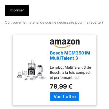
Imprimer
Où trouver le matériel de cuisine nécessaire pour ma recette ?
Bosch MCM3501M
MultiTalent 3 -
Robot de cuisine,
Le robot MultiTalent 3 de
Puissant moteur,
Bosch, à la fois compact
Blender
et performant, est
l'appareil électroménager
79,99 €
qui vous permettra de
réussir toutes vos
préparations et recettes,
même les plus
exigeantes Hautement