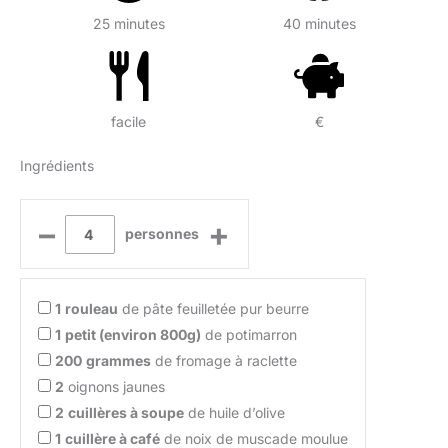
25 minutes
40 minutes
facile
€
Ingrédients
–
+
personnes
1
rouleau
de pâte feuilletée pur beurre
1
petit (environ 800g)
de potimarron
200
grammes
de fromage à raclette
2
oignons jaunes
2
cuillères à soupe
de huile d’olive
1
cuillère à café
de noix de muscade moulue