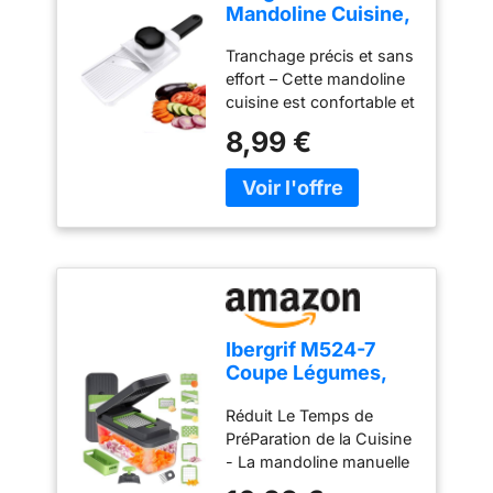
Mandoline Cuisine,
Coupe Légumes
Tranchage précis et sans
Réglable 1–4 mm
effort – Cette mandoline
cuisine est confortable et
facile à utiliser. Elle
8,99 €
permet d’obtenir des
tranches fines, nettes et
régulières avec un
minimum d’effort. Que
vous soyez débutant ou
cuisinier expérimenté,
elle est simple et intuitive
à prendre en main
Épaisseur réglable 1–4
Ibergrif M524-7
mm – Cette mandoline
Coupe Légumes,
multifonctions dispose
Mandoline 7 en 1
de trois réglages
Réduit Le Temps de
Multifonction
d’épaisseur pour
PréParation de la Cuisine
répondre à différents
- La mandoline manuelle
besoins. Choisissez des
Premium a une capacité