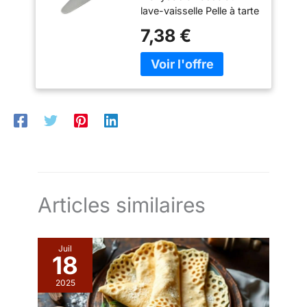
lave-vaisselle Pelle à tarte
simple sans décor - Polie
7,38 €
à la main Matériau : acier
inoxydable chromé 18 %
Articles similaires
Juil
18
2025