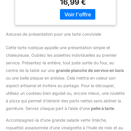
16,99 €
tranches fines (1 mm),
de 1300 ml, les
moyennes (2 mm) ou
accessoires
épaisses (4 mm) selon
comprennent 1 récipient
les ingrédients et les
(adapté aux micro-
recettes. Afin de
ondes), 1 couvercle
s’adapter à différents
Astuces de présentation pour une tarte conviviale
fraîcheur (adapté aux
ingrédients et types de
micro-ondes, fermoir de
préparation, pour une
verrouillage inclus), 1
Cette tarte rustique appelle une présentation simple et
préparation plus efficace
porte-couteau, 1 poignée
chaleureuse. Oubliez les assiettes individuelles au premier
et flexible Préparation
de sécurité, 1 panier
rapide et efficace –
service. Présentez-la entière, tout juste sortie du four, au
d'égouttage (avec fente
Tranchez directement
centre de la table sur une
grande planche de service en bois
pour les lames), 1
sur une planche à
couvercle presseur, 7
ou une belle plaque en ardoise. Cela mettra en valeur son
découper ou une
lames tranchantes en
aspect artisanal et invitera au partage. Pour la découper,
assiette, ou placez la
acier inoxydable, 1
mandoline au-dessus
utilisez un couteau bien aiguisé ou, encore mieux, une roulette
brosse de nettoyage
d'un bol.. Fruits et
à pizza qui permet d’obtenir des parts nettes sans abîmer la
Matériau de Qualité
légumes sont coupés en
Alimentaire - Le coupe
garniture. Servez chaque part à l’aide d’une
pelle à tarte
.
quelques secondes :
oignon manuel est
pour carottes, oignons,
Accompagnez-la d’une grande salade verte (mâche,
fabriqué en PP de qualité
courgettes, tomates et
alimentaire et 420J2,
roquette) assaisonnée d’une vinaigrette à l’huile de noix et au
bien plus encore.