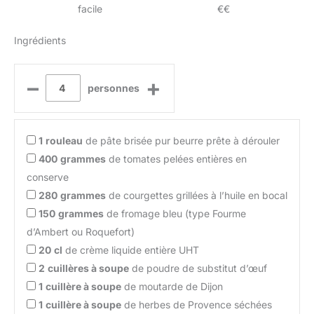
facile
€€
Ingrédients
–
+
personnes
1
rouleau
de pâte brisée pur beurre prête à dérouler
400
grammes
de tomates pelées entières en
conserve
280
grammes
de courgettes grillées à l’huile en bocal
150
grammes
de fromage bleu (type Fourme
d’Ambert ou Roquefort)
20
cl
de crème liquide entière UHT
2
cuillères à soupe
de poudre de substitut d’œuf
1
cuillère à soupe
de moutarde de Dijon
1
cuillère à soupe
de herbes de Provence séchées