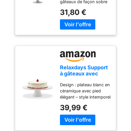
gâteaux de façon sobre
et élégante grâce à ce
31,80 €
présentoir à gâteaux
Matière: verre hauteur:
26 cm diamètre: 32 cm
Relaxdays Support
à gâteaux avec
pied, céramique, H
Design : plateau blanc en
x D : 10 x 32 cm,
céramique avec pied
plateau de service
élégant – style intemporel
pour tartes et
pour sublimer vos
gâteaux, blanc
39,99 €
gâteaux Occasions : le
plateau à gâteaux est
parfait pour
anniversaires, mariages,