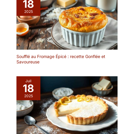
18
2025
Soufflé au Fromage Épicé : recette Gonflée et
Savoureuse
Juil
18
2025