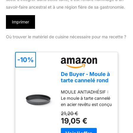
savoir-faire ancestral et à une région fière de sa gastronomie.
Imprimer
Où trouver le matériel de cuisine nécessaire pour ma recette ?
-10%
De Buyer - Moule à
tarte cannelé rond
à fond amovible -
MOULE ANTIADHÉSIF :
Diamètre 24 cm -,
Le moule à tarte cannelé
Noir
en acier revêtu est conçu
avec soin et précision
21,20 €
par De Buyer,
19,05 €
garantissant ainsi une
qualité supérieure et un