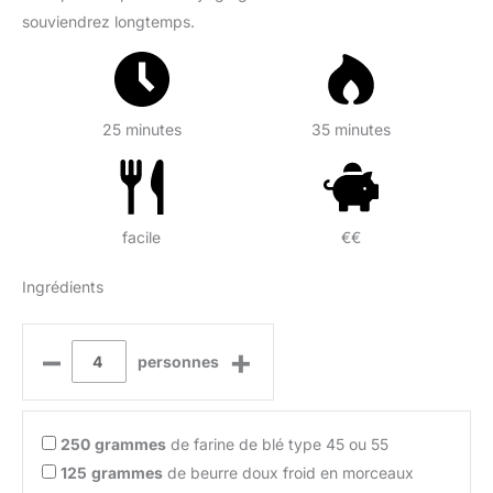
souviendrez longtemps.
25 minutes
35 minutes
facile
€€
Ingrédients
–
+
personnes
250
grammes
de farine de blé type 45 ou 55
125
grammes
de beurre doux froid en morceaux