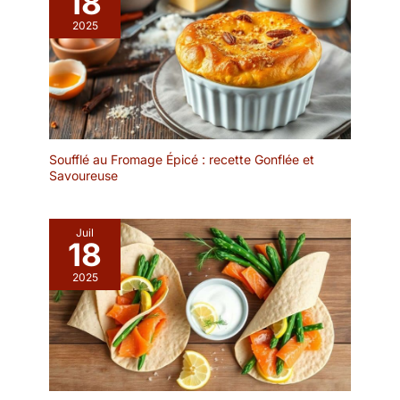
18
vos proches ou utilisé
2025
comme décoration
d'intérieur, son design
élégant et son emballage
raffiné ne manqueront
pas de laisser une
impression durable et
belle sur le destinataire.
Soufflé au Fromage Épicé : recette Gonflée et
【Description des
Savoureuse
changements de couleur
de glaçure】En raison
des changements subtils
Juil
de température du four
18
et de l'air pendant le
2025
processus de cuisson à
haute température, de
légères variations de
couleur et de motifs de
vernis se produisent sur
nos pièces en céramique
faites à la main. Chaque