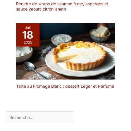
service de table est
Recette de wraps de saumon fumé, asperges et
sauce yaourt-citron-aneth
unique. Veuillez noter
que les variations de
couleur ne sont pas des
Juil
défauts, mais plutôt le
18
résultat de la perfection
inhérente à ce processus
2025
ancien.
Tarte au Fromage Blanc : dessert Léger et Parfumé
Rechercher