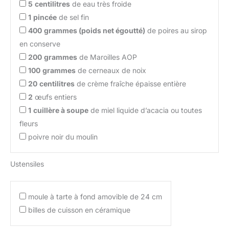
5
centilitres
de eau très froide
1
pincée
de sel fin
400
grammes (poids net égoutté)
de poires au sirop
en conserve
200
grammes
de Maroilles AOP
100
grammes
de cerneaux de noix
20
centilitres
de crème fraîche épaisse entière
2
œufs entiers
1
cuillère à soupe
de miel liquide d’acacia ou toutes
fleurs
poivre noir du moulin
Ustensiles
moule à tarte à fond amovible de 24 cm
billes de cuisson en céramique