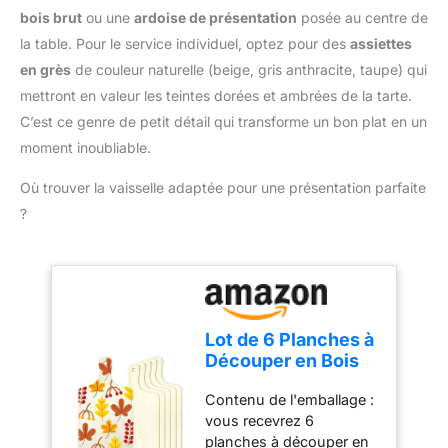
qualité, utilisés par
bois brut
ou une
ardoise de présentation
posée au centre de
RÉSISTANTE À LA
amateurs et
CHALEUR: Les perles
la table. Pour le service individuel, optez pour des
assiettes
professionnels.
supportent la cuisson au
en grès
de couleur naturelle (beige, gris anthracite, taupe) qui
four et aident à répartir la
mettront en valeur les teintes dorées et ambrées de la tarte.
chaleur sur le fond de
C’est ce genre de petit détail qui transforme un bon plat en un
pâte lors des
préparations sucrées ou
moment inoubliable.
salées RÉUTILISABLES
ET SIMPLES À
Où trouver la vaisselle adaptée pour une présentation parfaite
NETTOYER: Laissez les
?
perles refroidir après
cuisson, lavez les à la
main, séchez les bien
puis rangez les dans la
boîte pour la prochaine
utilisation
Lot de 6 Planches à
Découper en Bois
Brut pour Travaux
Contenu de l'emballage :
Manuels Avec
vous recevrez 6
Poignée et Trou,
planches à découper en
Pièces Fines en