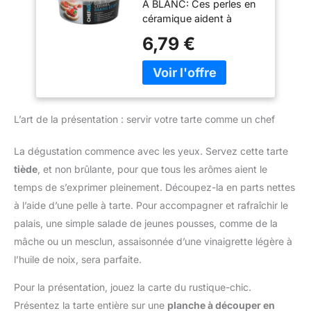
À BLANC: Ces perles en
réutiliser : Il suffit de
céramique aident à
piquer la pâte, de la
maintenir la pâte à plat
6,79 €
recouvrir de papier
pendant la cuisson, pour
cuisson, puis de verser
préparer fonds de tarte,
les billes avant
quiches et pies maison
d’enfourner. Après
ENVIRON 500 G AVEC
usage, elles se nettoient
BOÎTE: Le contenu
simplement à la main.
L’art de la présentation : servir votre tarte comme un chef
couvre un moule à tarte
Durables, sûres et sans
de 23 cm et se range
BPA : Fabriquées en
facilement après
La dégustation commence avec les yeux. Servez cette tarte
céramique de qualité
utilisation dans la boîte
tiède
, et non brûlante, pour que tous les arômes aient le
alimentaire, ces perles de
fournie pour garder les
cuisson sont solides,
temps de s’exprimer pleinement. Découpez-la en parts nettes
perles ensemble AIDE À
écologiques et conçues
à l’aide d’une pelle à tarte. Pour accompagner et rafraîchir le
LIMITER LES BULLES:
pour durer de
Réparties sur du papier
palais, une simple salade de jeunes pousses, comme de la
nombreuses années.
cuisson, les perles
mâche ou un mesclun, assaisonnée d’une vinaigrette légère à
Tala – une référence
ajoutent du poids sur la
depuis 1899 : Plus de 120
l’huile de noix, sera parfaite.
pâte et aident à réduire
ans d’expérience dans la
les bulles et le
Pour la présentation, jouez la carte du rustique-chic.
fabrication d’ustensiles
rétrécissement au four
de pâtisserie fiables et de
Présentez la tarte entière sur une
planche à découper en
CÉRAMIQUE