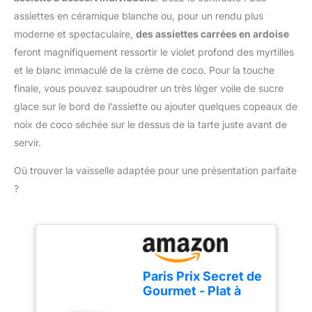
qualité, utilisés par
RÉSISTANTE À LA
amateurs et
assiettes en céramique blanche ou, pour un rendu plus
CHALEUR: Les perles
professionnels.
moderne et spectaculaire,
des assiettes carrées en ardoise
supportent la cuisson au
feront magnifiquement ressortir le violet profond des myrtilles
four et aident à répartir la
chaleur sur le fond de
et le blanc immaculé de la crème de coco. Pour la touche
pâte lors des
finale, vous pouvez saupoudrer un très léger voile de sucre
préparations sucrées ou
glace sur le bord de l’assiette ou ajouter quelques copeaux de
salées RÉUTILISABLES
noix de coco séchée sur le dessus de la tarte juste avant de
ET SIMPLES À
NETTOYER: Laissez les
servir.
perles refroidir après
cuisson, lavez les à la
Où trouver la vaisselle adaptée pour une présentation parfaite
main, séchez les bien
?
puis rangez les dans la
boîte pour la prochaine
utilisation
Paris Prix Secret de
Gourmet - Plat à
Gâteau sur Pied