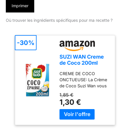
Imprimer
Où trouver les ingrédients spécifiques pour ma recette ?
-30%
SUZI WAN Creme
de Coco 200ml
CREME DE COCO
ONCTUEUSE: La Crème
de Coco Suzi Wan vous
permettra de réaliser de
1,85 €
délicieux plats salés ou
1,30 €
sucrés. Elle apporte une
saveur subtile et douce à
tous vos plats
CONVIENT AUX
VEGETARIENS: Cette