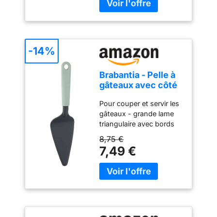
-14%
Brabantia - Pelle à
gâteaux avec côté
tranchant - Jade
Pour couper et servir les
Green
gâteaux - grande lame
triangulaire avec bords
dentelés Bords
8,75 €
tranchants des deux
7,49 €
côtés. Convient aux
droitiers et aux gauchers
Facile à ranger - avec
boucle de suspension
Facile à nettoyer - résiste
au lave-vaisselle