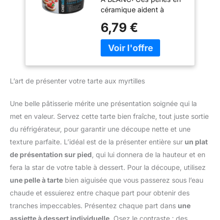
réutiliser : Il suffit de
Il ne convient pas à une
céramique aident à
piquer la pâte, de la
utilisation au micro-
maintenir la pâte à plat
6,79 €
recouvrir de papier
ondes. Veillez à ne pas
pendant la cuisson, pour
cuisson, puis de verser
utiliser d'objets
préparer fonds de tarte,
les billes avant
métalliques dans le
quiches et pies maison
d’enfourner. Après
moule. ENTRETIEN :
ENVIRON 500 G AVEC
usage, elles se nettoient
Lavage à la main
BOÎTE: Le contenu
simplement à la main.
L’art de présenter votre tarte aux myrtilles
uniquement avec une
couvre un moule à tarte
Durables, sûres et sans
éponge non-abrasive.
de 23 cm et se range
BPA : Fabriquées en
Ne passe pas au lave-
facilement après
Une belle pâtisserie mérite une présentation soignée qui la
céramique de qualité
vaisselle.
utilisation dans la boîte
met en valeur. Servez cette tarte bien fraîche, tout juste sortie
alimentaire, ces perles de
fournie pour garder les
cuisson sont solides,
du réfrigérateur, pour garantir une découpe nette et une
perles ensemble AIDE À
écologiques et conçues
texture parfaite. L’idéal est de la présenter entière sur
un plat
LIMITER LES BULLES:
pour durer de
Réparties sur du papier
de présentation sur pied
, qui lui donnera de la hauteur et en
nombreuses années.
cuisson, les perles
fera la star de votre table à dessert. Pour la découpe, utilisez
Tala – une référence
ajoutent du poids sur la
depuis 1899 : Plus de 120
une pelle à tarte
bien aiguisée que vous passerez sous l’eau
pâte et aident à réduire
ans d’expérience dans la
chaude et essuierez entre chaque part pour obtenir des
les bulles et le
fabrication d’ustensiles
rétrécissement au four
tranches impeccables. Présentez chaque part dans
une
de pâtisserie fiables et de
CÉRAMIQUE
assiette à dessert individuelle
. Osez le contraste : des