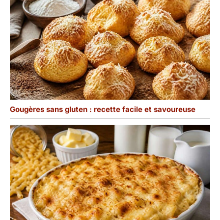
avez des problèmes ou
si vous avez besoin
d'aide pour utiliser notre
plateau en ardoise de 25
x 15 cm, n'hésitez pas à
nous contacter. Nous
ferons de notre mieux
pour vous assurer que
vous êtes satisfait de
votre expérience après
Gougères sans gluten : recette facile et savoureuse
l'achat.