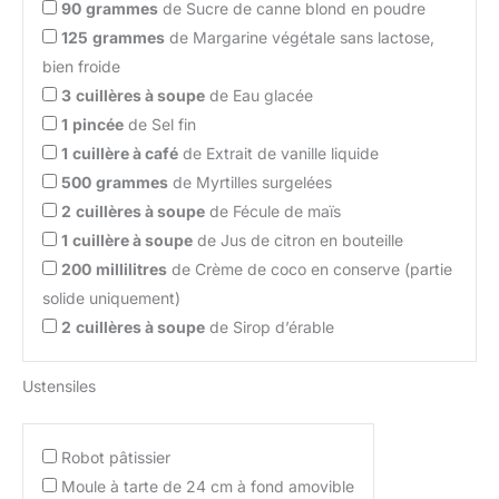
90
grammes
de Sucre de canne blond en poudre
125
grammes
de Margarine végétale sans lactose,
bien froide
3
cuillères à soupe
de Eau glacée
1
pincée
de Sel fin
1
cuillère à café
de Extrait de vanille liquide
500
grammes
de Myrtilles surgelées
2
cuillères à soupe
de Fécule de maïs
1
cuillère à soupe
de Jus de citron en bouteille
200
millilitres
de Crème de coco en conserve (partie
solide uniquement)
2
cuillères à soupe
de Sirop d’érable
Ustensiles
Robot pâtissier
Moule à tarte de 24 cm à fond amovible