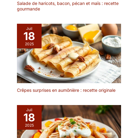
décoration unique pour
Salade de haricots, bacon, pécan et maïs : recette
mail. Je vous répondrai
gourmande
vos plats. 💕FACILE À
dans les 24 heures et
NETTOYER ET À
vous fournirons une
ENTRETENIR : La surface
solution satisfaisante.
de notre assiette en
Juil
18
ardoise rectangulaire a
été spécialement traitée,
2025
de sorte qu'elle est très
facile à nettoyer. Tout ce
que vous avez à faire est
de les essuyer
délicatement avec un
chiffon humide pour
qu'elles restent toujours
Crêpes surprises en aumônière : recette originale
belles, vous épargnant
ainsi un temps et des
efforts précieux. Il est
Juil
non seulement facile à
18
utiliser, mais aussi facile
2025
à nettoyer. 💕
CONCEPTION