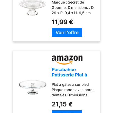
Marque : Secret de
Renaissance 29cm
Gourmet Dimensions : D.
Transparent
29 x P. 0,4 x H. 9,5 cm
Matière : Verre Coloris :
11,99 €
Transparent
Pasabahce
Patisserie Plat à
gateau sur pied
Plat à gâteau sur pied
Diamètre 32 cm
Plaque ronde avec bords
dentelés Dimensions:
diamètre: 32,2 cm
21,15 €
Convient également pour
d'autres friandises