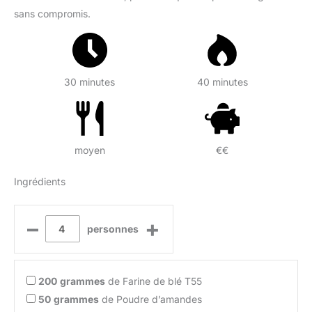
sans compromis.
30 minutes
40 minutes
moyen
€€
Ingrédients
–
+
personnes
200
grammes
de Farine de blé T55
50
grammes
de Poudre d’amandes