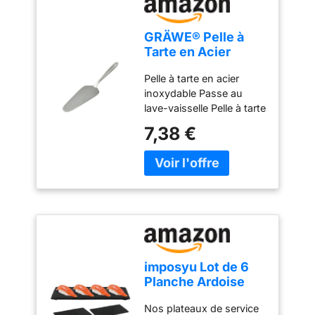
GRÄWE® Pelle à
Tarte en Acier
Inoxydable série
Pelle à tarte en acier
Königstein
inoxydable Passe au
lave-vaisselle Pelle à tarte
simple sans décor - Polie
7,38 €
à la main Matériau : acier
inoxydable chromé 18 %
imposyu Lot de 6
Planche Ardoise
Noir Assiettes
Nos plateaux de service
Rectangulaire en