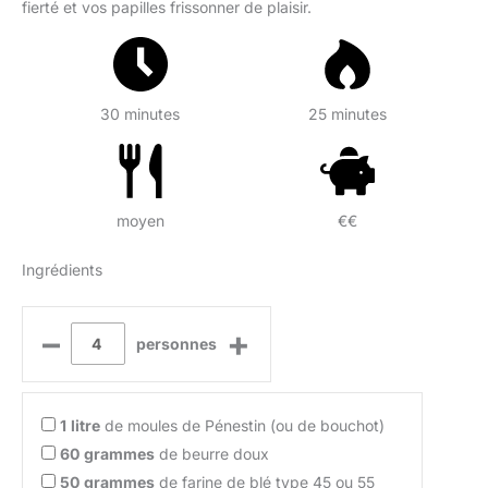
fierté et vos papilles frissonner de plaisir.
30 minutes
25 minutes
moyen
€€
Ingrédients
–
+
personnes
1
litre
de moules de Pénestin (ou de bouchot)
60
grammes
de beurre doux
50
grammes
de farine de blé type 45 ou 55