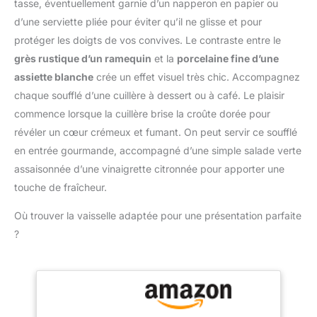
surface lisse, les aliments
tasse, éventuellement garnie d’un napperon en papier ou
d'un design compact, ce
se démoulent facilement,
d’une serviette pliée pour éviter qu’il ne glisse et pour
mixeur est facile à ranger
et la ramequins
protéger les doigts de vos convives. Le contraste entre le
et parfait pour toutes vos
individuels va au lave-
tâches de cuisine.
grès rustique d’un ramequin
et la
porcelaine fine d’une
vaisselle. De plus, les
cocottes s'empilent,
assiette blanche
crée un effet visuel très chic. Accompagnez
permettant d'économiser
chaque soufflé d’une cuillère à dessert ou à café. Le plaisir
un espace précieux en
commence lorsque la cuillère brise la croûte dorée pour
cuisine Polyvalente :
révéler un cœur crémeux et fumant. On peut servir ce soufflé
Avec la mini cocotte,
en entrée gourmande, accompagné d’une simple salade verte
vous pouvez préparer
sans effort des plats
assaisonnée d’une vinaigrette citronnée pour apporter une
mijotés, des pâtés en
touche de fraîcheur.
croûte et des gratins,
mais aussi des crèmes
Où trouver la vaisselle adaptée pour une présentation parfaite
caramel, des soufflés et
?
des sauces à dip. Des
plats principaux aux
desserts – même un
repas pour une personne
devient une expérience
raffinée et festive