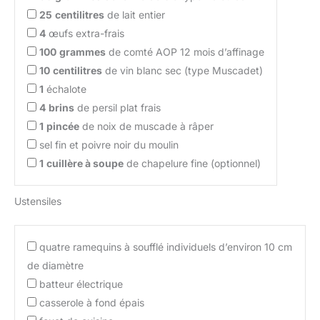
25
centilitres
de lait entier
4
œufs extra-frais
100
grammes
de comté AOP 12 mois d’affinage
10
centilitres
de vin blanc sec (type Muscadet)
1
échalote
4
brins
de persil plat frais
1
pincée
de noix de muscade à râper
sel fin et poivre noir du moulin
1
cuillère à soupe
de chapelure fine (optionnel)
Ustensiles
quatre ramequins à soufflé individuels d’environ 10 cm
de diamètre
batteur électrique
casserole à fond épais