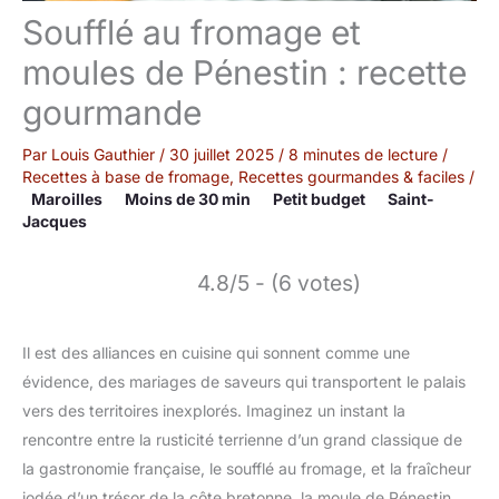
Soufflé au fromage et
moules de Pénestin : recette
gourmande
Par
Louis Gauthier
/
30 juillet 2025
/
8 minutes de lecture
/
Recettes à base de fromage
,
Recettes gourmandes & faciles
/
Maroilles
Moins de 30 min
Petit budget
Saint-
Jacques
4.8/5 - (6 votes)
Il est des alliances en cuisine qui sonnent comme une
évidence, des mariages de saveurs qui transportent le palais
vers des territoires inexplorés. Imaginez un instant la
rencontre entre la rusticité terrienne d’un grand classique de
la gastronomie française, le soufflé au fromage, et la fraîcheur
iodée d’un trésor de la côte bretonne, la moule de Pénestin.