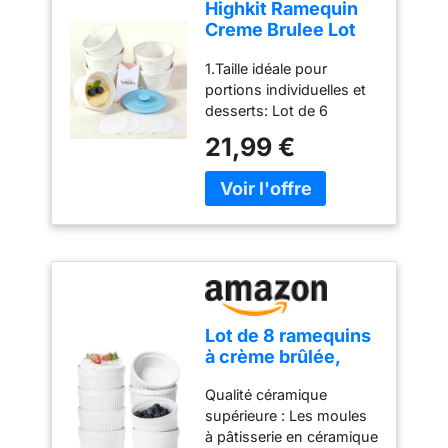
Highkit Ramequin
Creme Brulee Lot
de 6 200ml Moules
1.Taille idéale pour
à Soufflé en
portions individuelles et
Porcelaine
desserts: Lot de 6
ramequins d'un diamètre
21,99 €
de 9 cm, d'une hauteur
de 5 cm et d'une
contenance de 150 ml
(200 ml max.). Idéal pour
réaliser des soufflés,
crèmes brûlées,
puddings, muffins,
glaces, mousses au
chocolat et bien plus
Lot de 8 ramequins
encore. Leur design
à crème brûlée,
élégant permet aussi de
120ml moules à
les utiliser avec
Qualité céramique
soufflé en
raffinement comme
supérieure : Les moules
porcelaine,à
coupelles pour dips,
à pâtisserie en céramique
soufflé, passent au
sauces, amuse-