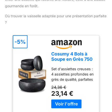
complète de
à la protection de
champignons
gourmande en forêt.
l’environnement et à la
d'exception.
réduction des déchets
Où trouver la vaisselle adaptée pour une présentation parfaite
GRANDE CAPACITÉ : La
?
capacité généreuse de
400 ml permet de réaliser
une grande variété de
-5%
recettes FACILE À
RANGER : Conception
compacte pour un
Cosumy 4 Bols à
rangement sans effort
Soupe en Grès 750
ml – Assiette
Set d'assiettes creuses :
Creuse – Petit
4 assiettes profondes en
Déjeuner
grès de qualité, parfaites
pour les pâtes,
24,36 €
spaghettis ou soupes.
23,14 €
Diamètre : 16 cm |
Hauteur : 6,5 cm. Idéales
pour les plaisirs du
quotidien. Robustes &