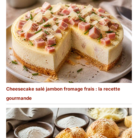
complètement mis dans
le lave-vaisselle pour le
nettoyage,éliminant les
étapes fastidieuses du
lavage à la main, vous
permettant d'avoir plus
de temps pour vous
détendre après les repas.
Dans le même temps, le
matériau est résistant à
la chaleur, et il n'est pas
facile de retenir les
taches et les odeurs
après le nettoyage,
Cheesecake salé jambon fromage frais : la recette
gardant la surface de la
gourmande
plaque propre comme
neuve,ce qui le rend plus
sans soucis à utiliser.