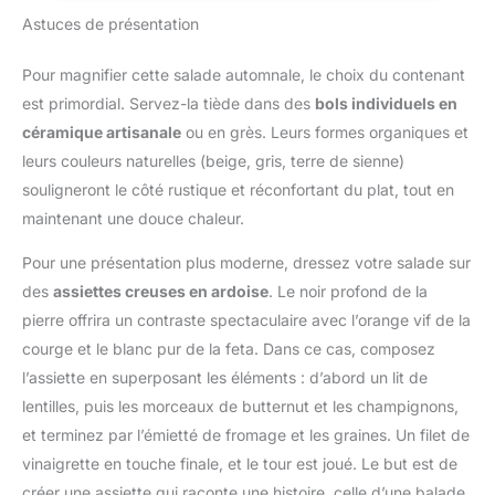
FONCTIONS 3 EN 1 :
séchées, nos trompettes
utilisation encore plus
l'emballage final - est
Astuces de présentation
Hachez, coupez et
séchées ou encore nos
variée, cet accessoire
gérée avec précision
mélangez toutes sortes
champignons exotiques,
permet de réussir des
pour assurer une qualité,
d'ingrédients en toute
Pour magnifier cette salade automnale, le choix du contenant
comme les shiitakés ou
mayonnaises faites
un arôme et une
simplicité RÉSULTATS
les champignons noirs.
est primordial. Servez-la tiède dans des
bols individuels en
maison en toute
conservation de la
SANS EFFORT : Système
MAISON FRANÇAISE DE
simplicité. Bol d'une
céramique artisanale
ou en grès. Leurs formes organiques et
saveur de premier ordre.
de pression facile pour
QUALITÉ : Installé au
capacité total de 0,8 L et
leurs couleurs naturelles (beige, gris, terre de sienne)
des résultats parfaits par
cœur des Landes, dans
0,5L utile Puissance:
simple pression FACILE
souligneront le côté rustique et réconfortant du plat, tout en
le Sud-Ouest de la
500W
À NETTOYER : Pièces
France, Champiland est
maintenant une douce chaleur.
amovibles résistantes au
reconnu pour son
lave-vaisselle pour un
Pour une présentation plus moderne, dressez votre salade sur
savoir-faire depuis plus
confort d'utilisation
de 30 ans. Nous
des
assiettes creuses en ardoise
. Le noir profond de la
exceptionnel au
proposons des
pierre offrira un contraste spectaculaire avec l’orange vif de la
quotidien REPARABILITE
champignons sauvages,
courge et le blanc pur de la feta. Dans ce cas, composez
15 ANS AU JUSTE PRIX :
mais aussi des
engagement de
l’assiette en superposant les éléments : d’abord un lit de
champignons cultivés,
réparabilité 15 ans au
frais, secs et surgelés.
lentilles, puis les morceaux de butternut et les champignons,
juste prix grâce à notre
Nous offrons au grand
et terminez par l’émietté de fromage et les graines. Un filet de
réseau de 6200
public comme à la
vinaigrette en touche finale, et le tour est joué. Le but est de
réparateurs dans le
restauration une gamme
monde, pour contribuer
créer une assiette qui raconte une histoire, celle d’une balade