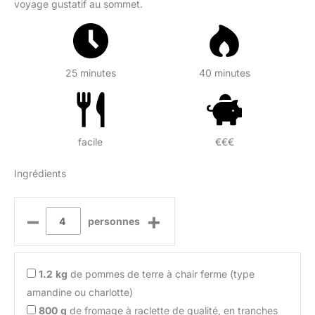
voyage gustatif au sommet.
25 minutes
40 minutes
facile
€€€
Ingrédients
–
+
personnes
1.2
kg
de pommes de terre à chair ferme (type
amandine ou charlotte)
800
g
de fromage à raclette de qualité, en tranches