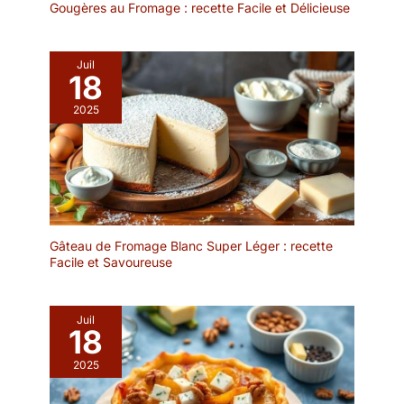
sur une étagère ou
Gougères au Fromage : recette Facile et Délicieuse
accroché à un crochet.
Idéal pour le stockage
des aliments et les
Juil
18
accessoires de cuisine
pour la maison. Qualité
2025
garantie : Ce sac à
pommes de terre
bénéficie d'une garantie
de 12 mois et constitue
un gadget de cuisine
indispensable pour tout
cuisinier à la recherche
Gâteau de Fromage Blanc Super Léger : recette
d'une solution de
Facile et Savoureuse
stockage des aliments
efficace.
Juil
18
2025