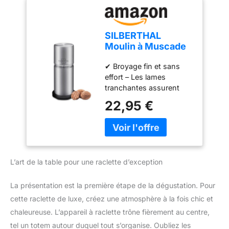
le boîtier se nettoie avec
La râpe à noix de
un chiffon humide
muscade peut être
Comprend 6 coupelles
facilement suspendue
raclette avec marquage
SILBERTHAL
dans la cuisine grâce à
couleur pour une
Moulin à Muscade
l'œillet intégré, ce qui
identification facile, idéal
Manuel en Inox
permet un rangement
pour cuisiner ensemble
✔ Broyage fin et sans
avec Socle
pratique et un accès
en toute convivialité
effort – Les lames
facile aux noix de
tranchantes assurent
muscade. ✅ Durabilité
une mouture précise et
22,95 €
Supérieure : Fabriquée
régulière pour révéler
en acier inoxydable, cette
tout le parfum de la
râpe à muscade est
muscade fraîche. ✔
résistante à la rouille et
Élégant et intemporel –
conçue pour durer,
Conçu en acier
garantissant une
L’art de la table pour une raclette d’exception
inoxydable 100 %, le
performance longue
moulin associe design
durée. ✅ Résultats Fins
raffiné et robustesse
La présentation est la première étape de la dégustation. Pour
et Précis : La râpe à
pour un usage durable
cette raclette de luxe, créez une atmosphère à la fois chic et
muscade en acier
dans le temps. ✔ Grande
inoxydable offre des
chaleureuse. L’appareil à raclette trône fièrement au centre,
capacité de stockage –
résultats de rabotage
tel un totem autour duquel tout s’organise. Oubliez les
Le réservoir intégré