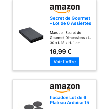
Secret de Gourmet
- Lot de 6 Assiettes
Plates Ardoise II
Marque : Secret de
30cm Gris
Gourmet Dimensions : L.
30 x l. 18 x H. 1 cm
Matière : Ardoise Coloris
16,99 €
: Gris
hocadon Lot de 6
Plateau Ardoise 15
x 15 cm Assiettes