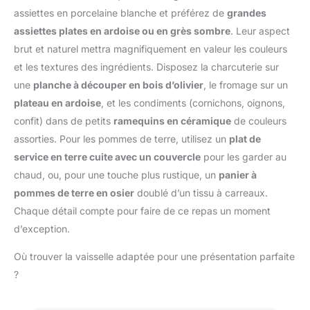
fins, permettant
permet de conserver
assiettes en porcelaine blanche et préférez de
grandes
d'extraire les saveurs les
jusqu’à 4 noix de
assiettes plates en ardoise ou en grès sombre
. Leur aspect
plus subtiles des épices
muscade, toujours à
et agrumes. ✅ Qualité
brut et naturel mettra magnifiquement en valeur les couleurs
portée de main et pleines
Premium : La qualité de la
et les textures des ingrédients. Disposez la charcuterie sur
d’arômes. ✔ Préserve les
Schwertkrone garantit
arômes et la fraîcheur –
une
planche à découper en bois d’olivier
, le fromage sur un
des produits durables et
Le couvercle hermétique
plateau en ardoise
, et les condiments (cornichons, oignons,
efficaces pour une
en acier protège les noix
utilisation quotidienne
confit) dans de petits
ramequins en céramique
de couleurs
de l’humidité et conserve
dans la cuisine, assurant
assorties. Pour les pommes de terre, utilisez un
plat de
leur intensité gustative
satisfaction et
service en terre cuite avec un couvercle
pour les garder au
plus longtemps. ✔
performance.
Ergonomique et stable –
chaud, ou, pour une touche plus rustique, un
panier à
Prise en main confortable
pommes de terre en osier
doublé d’un tissu à carreaux.
grâce à ses dimensions
Chaque détail compte pour faire de ce repas un moment
équilibrées (H 14 cm x Ø
d’exception.
5,3 cm) et son socle
antidérapant pour une
Où trouver la vaisselle adaptée pour une présentation parfaite
utilisation sûre et
pratique.
?