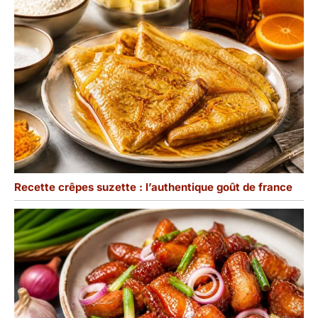
cuisine ou même pour
servir des collations.
𝐂𝐀𝐃𝐄𝐀𝐔 𝐈𝐃𝐄́𝐀𝐋 𝐏𝐎𝐔𝐑
𝐅𝐄𝐌𝐌𝐄𝐒/𝐇𝐎𝐌𝐌𝐄𝐒 -
Emballé dans une boîte
de haute qualité, ce
panier de baies en
céramique est un cadeau
attentionné pour cette
personne spéciale qui
aime les fruits et les
légumes frais. Nos
Recette crêpes suzette : l’authentique goût de france
récipients à fruits sont
donc le cadeau idéal
pour les anniversaires,
les pendaisons de
crémaillère, la Saint-
Valentin, Noël ou la fête
des mères.