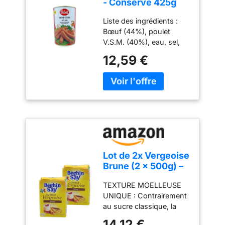
- Conserve 425g
Liste des ingrédients :
Bœuf (44%), poulet
V.S.M. (40%), eau, sel,
sirop de glucose,
12,59 €
enveloppe protéique,
coriandre, poivre, céleri,
oignon, piment rouge,
stabilisant (diphosphate),
ail, antioxydant (acide
ascorbique),
conservateur (nitrite de
sodium), arôme de
fumée Liste des
Lot de 2x Vergeoise
allergènes : Céleri
Brune (2 x 500g) –
Longue conservation
Sucre de Betterave
Sans gluten Sans lactose
TEXTURE MOELLEUSE
Authentique pour
Sans colorant - Type de
UNIQUE : Contrairement
Pâtisserie | Notes
cuisine :
au sucre classique, la
Caramélisées &
Méditerranéenne
vergeoise brune apporte
Texture Moelleuse
14,12 €