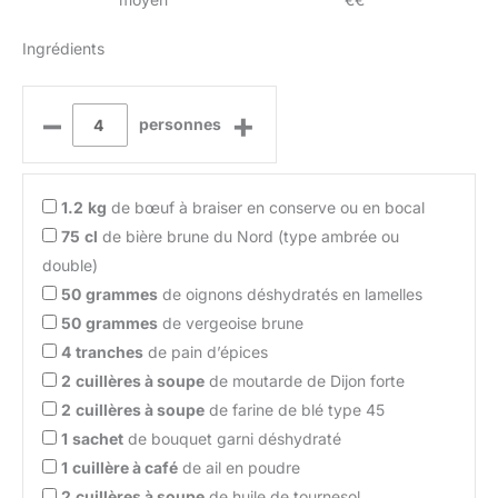
Ingrédients
–
+
personnes
1.2
kg
de bœuf à braiser en conserve ou en bocal
75
cl
de bière brune du Nord (type ambrée ou
double)
50
grammes
de oignons déshydratés en lamelles
50
grammes
de vergeoise brune
4
tranches
de pain d’épices
2
cuillères à soupe
de moutarde de Dijon forte
2
cuillères à soupe
de farine de blé type 45
1
sachet
de bouquet garni déshydraté
1
cuillère à café
de ail en poudre
2
cuillères à soupe
de huile de tournesol