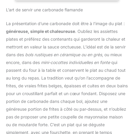
condense et tombe
FACILE: le revêtement en
uniformément sur le
L’art de servir une carbonade flamande
céramique à l'intérieur
couvercle de la
assure un nettoyage
casserole, ce qui permet
facile, tandis que le
La présentation d’une carbonade doit être à l’image du plat :
de conserver les aliments
design compatible lave-
généreuse, simple et chaleureuse
. Oubliez les assiettes
avec un taux d'humidité
vaisselle (sauf couvercle)
adéquat, un meilleur
plates et préférez des contenants qui garderont la chaleur et
offre une praticité ultime
goût et un mode de vie
mettront en valeur la sauce onctueuse. L’idéal est de la servir
RÉSULTATS
plus sain. Aide de cuisine
SAVOUREUX: le
dans des
bols rustiques en céramique ou en grès
, ou mieux
multifonctionnelle :
couvercle de
encore, dans des
mini-cocottes individuelles en fonte
qui
Topbooc cocotte en
condensation promet
fonte convient aux
passent du four à la table et conservent le plat au chaud tout
des aliments tendres,
cuisinières à gaz,
au long du repas. La tradition veut qu’on l’accompagne de
moelleux et juteux,
électriques,
frites, de vraies frites belges, épaisses et cuites en deux bains
tandis que la base
vitrocéramiques et à
épaisse assure une
pour un croustillant parfait et un cœur fondant. Disposez une
induction (elle ne
cuisson uniforme
portion de carbonade dans chaque bol, ajoutez une
convient pas aux fours à
POLYVALENCE:
micro-ondes). Une seule
généreuse portion de frites à côté ou par-dessus, et n’oubliez
ustensile parfait pour
cocotte suffit pour faire
pas de proposer une petite coupelle de mayonnaise maison
réaliser une multitude de
frire un steak, préparer
recettes, telles que des
ou de moutarde forte. C’est un plat qui se déguste
une soupe, griller du
ragoûts, des plats rôtis,
simplement, avec une fourchette, en prenant le temps
pain, etc. Il s'agit