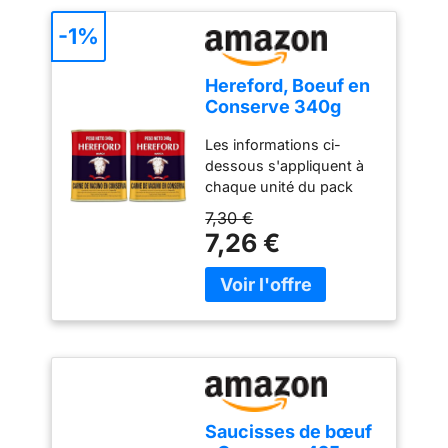
-1%
Hereford, Boeuf en
Conserve 340g
(Lot de 2)
Les informations ci-
dessous s'appliquent à
chaque unité du pack
Produit fabriqué à
7,30 €
Bressuire 79300
7,26 €
Naturellement riche en
protéines 100g de
Corned beef
représentent l'équivalent
d'une portion de viande
pour un repas Une boîte
de 340g
Saucisses de bœuf