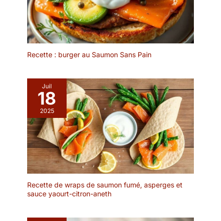
: la construction robuste
brochette, ces pics à
du pic à cocktail vous
cocktails peuvent être
permet de les utiliser
utilisés pour brochette
pendant longtemps. Ils
en bois, pique apéritif et
peuvent être réutilisés
projets DIY créatifs
après le nettoyage, il
Recette : burger au Saumon Sans Pain
comme cupcakes ou
suffit de laver les
desserts glacés.
anciennes saveurs avant
le prochain travail
Juil
18
d'entretien de bar,
utilisation durable et plus
2025
rentable. Décoration
parfaite : les dessus
décoratifs de l'ensemble
de brochettes à cocktail
en acier inoxydable sont
conçus en forme de
boule. Ces magnifiques
Recette de wraps de saumon fumé, asperges et
pics à fruits en métal
sauce yaourt-citron-aneth
pour boissons peuvent
améliorer la présentation
de vos cocktails. Et ils