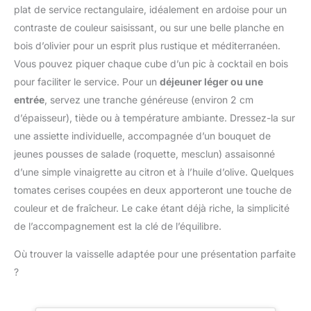
préparations et des
plat de service rectangulaire, idéalement en ardoise pour un
facile à nettoyer et à
pâtisseries généreuses,
entretenir. Peut être
contraste de couleur saisissant, ou sur une belle planche en
la capacité de 5kg est
facilement rangé lorsqu'il
bois d’olivier pour un esprit plus rustique et méditerranéen.
idéale pour concocter
n'est pas utilisé. Très
Vous pouvez piquer chaque cube d’un pic à cocktail en bois
une grande variété de
approprié pour cuisiner à
recettes, notamment des
pour faciliter le service. Pour un
déjeuner léger ou une
la maison et servir des
cookies, des pancakes,
entrée
, servez une tranche généreuse (environ 2 cm
aliments ou des liquides.
des pâtes à pizza, des
【Après-vente】 Si vous
d’épaisseur), tiède ou à température ambiante. Dressez-la sur
pâtes à pain et bien plus
avez un problème avec la
une assiette individuelle, accompagnée d’un bouquet de
PRÉCISION OPTIMALE:
balance de cuisine,
une balance de cuisine
jeunes pousses de salade (roquette, mesclun) assaisonné
n'hésitez pas à nous
pour toutes vos envies
d’une simple vinaigrette au citron et à l’huile d’olive. Quelques
contacter. Nous vous
de pâtisserie, assurant
offrons le meilleur service
tomates cerises coupées en deux apporteront une touche de
des mesures précises à
client.
couleur et de fraîcheur. Le cake étant déjà riche, la simplicité
0.5g (jusqu'à 999g) et 1g
près (au-dessus de 1kg)
de l’accompagnement est la clé de l’équilibre.
FONCTION TARE
PRATIQUE: gagnez du
Où trouver la vaisselle adaptée pour une présentation parfaite
temps lors de la
?
préparation et du
nettoyage grâce à un