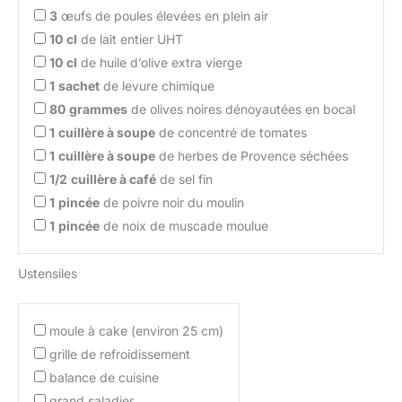
3
œufs de poules élevées en plein air
10
cl
de lait entier UHT
10
cl
de huile d’olive extra vierge
1
sachet
de levure chimique
80
grammes
de olives noires dénoyautées en bocal
1
cuillère à soupe
de concentré de tomates
1
cuillère à soupe
de herbes de Provence séchées
1/2
cuillère à café
de sel fin
1
pincée
de poivre noir du moulin
1
pincée
de noix de muscade moulue
Ustensiles
moule à cake (environ 25 cm)
grille de refroidissement
balance de cuisine
grand saladier