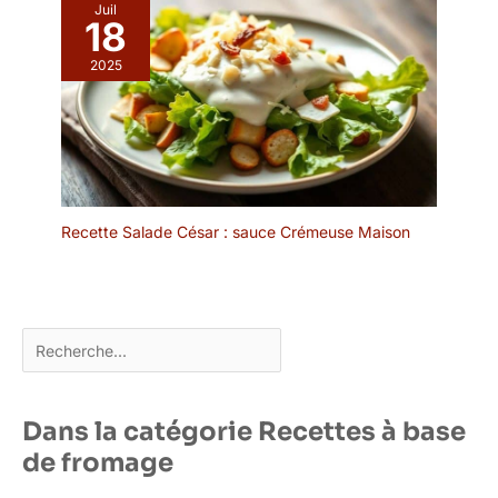
Juil
sont plus faciles à saisir
18
et à utiliser par rapport à
2025
d'autres types. Large
application : les pics à
cocktail sont parfaits
pour les olives, les
cerises, les agrumes, les
apéritifs, les fruits, les
fromages, les
sandwichs, les gâteaux,
Recette Salade César : sauce Crémeuse Maison
et ils sont également
parfaits pour les martinis,
les bloody mary, les
mojitos et une variété de
Rechercher
cocktails. Un
incontournable pour vos
prochains événements
festifs.
Dans la catégorie Recettes à base
de fromage