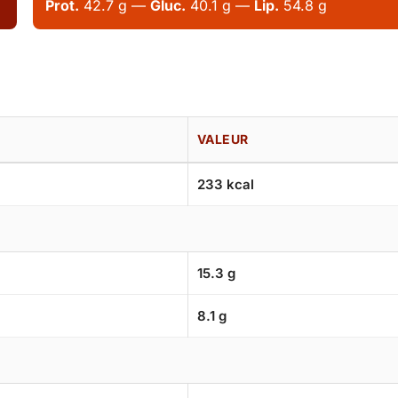
Prot.
42.7 g —
Gluc.
40.1 g —
Lip.
54.8 g
VALEUR
233 kcal
15.3 g
8.1 g