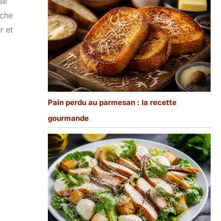
se
uche
r et
Pain perdu au parmesan : la recette
gourmande