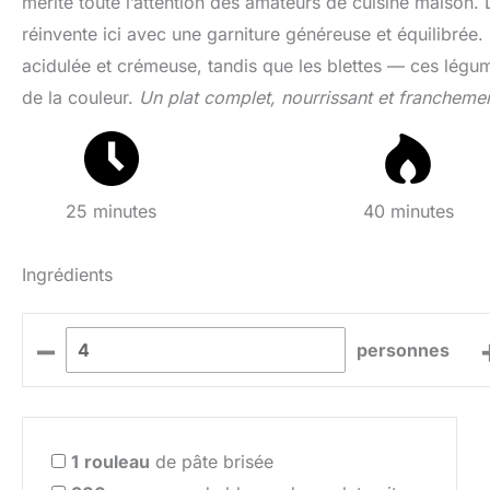
mérite toute l’attention des amateurs de cuisine maison.
réinvente ici avec une garniture généreuse et équilibrée.
acidulée et crémeuse, tandis que les blettes — ces légu
de la couleur.
Un plat complet, nourrissant et franchemen
25 minutes
40 minutes
Ingrédients
–
personnes
1
rouleau
de pâte brisée