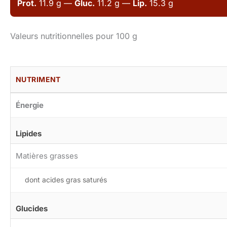
Prot.
11.9 g —
Gluc.
11.2 g —
Lip.
15.3 g
Valeurs nutritionnelles pour 100 g
NUTRIMENT
Énergie
Lipides
Matières grasses
dont acides gras saturés
Glucides