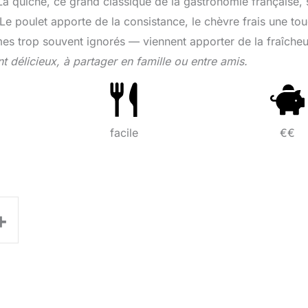
 La quiche, ce grand classique de la gastronomie française, 
 Le poulet apporte de la consistance, le chèvre frais une to
mes trop souvent ignorés — viennent apporter de la fraîcheu
t délicieux, à partager en famille ou entre amis.
facile
€€
+