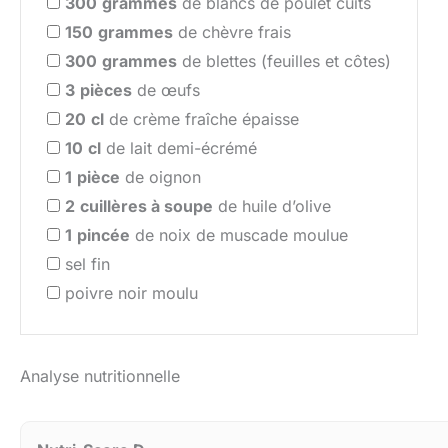
300
grammes
de blancs de poulet cuits
150
grammes
de chèvre frais
300
grammes
de blettes (feuilles et côtes)
3
pièces
de œufs
20
cl
de crème fraîche épaisse
10
cl
de lait demi-écrémé
1
pièce
de oignon
2
cuillères à soupe
de huile d’olive
1
pincée
de noix de muscade moulue
sel fin
poivre noir moulu
Analyse nutritionnelle