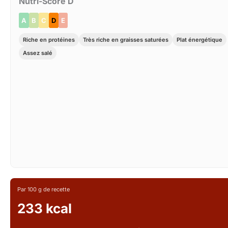
Nutri-Score D
A
B
C
D
E
Riche en protéines
Très riche en graisses saturées
Plat énergétique
Assez salé
Par 100 g de recette
233 kcal