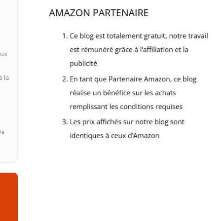
e
aux
 la
la