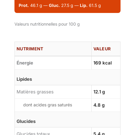
Prot.
46.1 g —
Gluc.
27.5 g —
Lip.
61.5 g
Valeurs nutritionnelles pour 100 g
NUTRIMENT
VALEUR
Énergie
169 kcal
Lipides
Matières grasses
12.1 g
dont acides gras saturés
4.8 g
Glucides
Glucides totaux
5.4 g