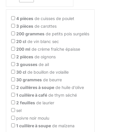
4
pièces
de cuisses de poulet
3
pièces
de carottes
200
grammes
de petits pois surgelés
20
cl
de vin blanc sec
200
ml
de crème fraîche épaisse
2
pièces
de oignons
3
gousses
de ail
30
cl
de bouillon de volaille
30
grammes
de beurre
2
cuillères à soupe
de huile d’olive
1
cuillère à café
de thym séché
2
feuilles
de laurier
sel
poivre noir moulu
1
cuillère à soupe
de maïzena