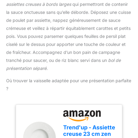
goût et un mode de vie
assiettes creuses à bords larges
qui permettront de contenir
RÉSULTATS
plus sain. Aide de cuisine
SAVOUREUX: le
la sauce onctueuse sans qu’elle déborde. Déposez une cuisse
multifonctionnelle :
couvercle de
de poulet par assiette, nappez généreusement de sauce
Topbooc cocotte en
condensation promet
fonte convient aux
crémeuse et veillez à répartir équitablement carottes et petits
des aliments tendres,
cuisinières à gaz,
pois. Vous pouvez parsemer quelques feuilles de persil plat
moelleux et juteux,
électriques,
ciselé sur le dessus pour apporter une touche de couleur et
tandis que la base
vitrocéramiques et à
épaisse assure une
de fraîcheur. Accompagnez d’un bon pain de campagne
induction (elle ne
cuisson uniforme
tranché pour saucer, ou de riz blanc servi dans un
bol de
convient pas aux fours à
POLYVALENCE:
micro-ondes). Une seule
présentation séparé
.
ustensile parfait pour
cocotte suffit pour faire
réaliser une multitude de
frire un steak, préparer
Où trouver la vaisselle adaptée pour une présentation parfaite
recettes, telles que des
une soupe, griller du
?
ragoûts, des plats rôtis,
pain, etc. Il s'agit
des pâtes, des currys de
véritablement d'une
légumes et bien plus
cocotte en fonte émaillée
RECETTES
multifonctionnelle. Facile
DISPONIBLES: de
à nettoyer : La surface
nombreuses recettes
émaillée de qualité
Trend'up - Assiette
savoureuses disponibles
alimentaire est dense et
creuse 23 cm zen
en scannant le QR code
lisse, l'huile ne pénètre