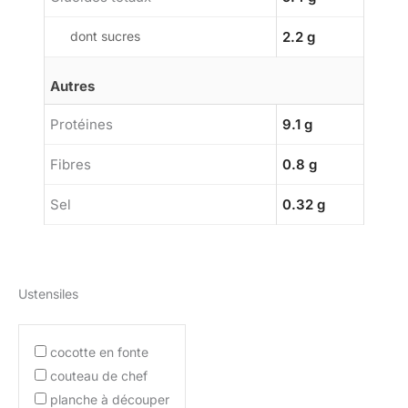
dont sucres
2.2 g
Autres
Protéines
9.1 g
Fibres
0.8 g
Sel
0.32 g
Ustensiles
cocotte en fonte
couteau de chef
planche à découper