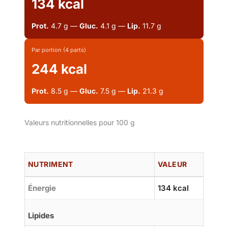
134 kcal
Prot.
4.7 g —
Gluc.
4.1 g —
Lip.
11.7 g
Par portion (4 parts)
244 kcal
Prot.
8.5 g —
Gluc.
7.5 g —
Lip.
21.3 g
Valeurs nutritionnelles pour 100 g
NUTRIMENT
VALEUR
Énergie
134 kcal
Lipides