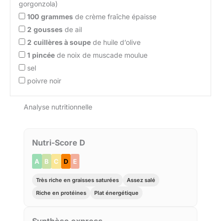
gorgonzola)
100
grammes
de crème fraîche épaisse
2
gousses
de ail
2
cuillères à soupe
de huile d’olive
1
pincée
de noix de muscade moulue
sel
poivre noir
Analyse nutritionnelle
Nutri-Score D
A
B
C
D
E
Très riche en graisses saturées
Assez salé
Riche en protéines
Plat énergétique