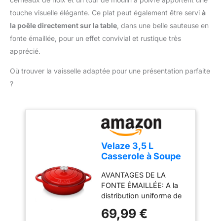
touche visuelle élégante. Ce plat peut également être servi
à
la poêle directement sur la table
, dans une belle sauteuse en
fonte émaillée, pour un effet convivial et rustique très
apprécié.
Où trouver la vaisselle adaptée pour une présentation parfaite
?
Velaze 3,5 L
Casserole à Soupe
en Fonte Ronde,
AVANTAGES DE LA
Cocotte Émaillée
FONTE ÉMAILLÉE: A la
Antiadhésif avec
distribution uniforme de
Couvercle Bon
la chaleur, la casserole en
Scellement, Touts
69,99 €
fonte émaillée est un bon
Feux Dont