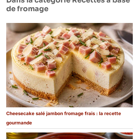
Dans la catégorie Recettes à base
marque vancasso a pour
de fromage
objectif de s’assurer que
chaque client est satisfait
de notre service
Cheesecake salé jambon fromage frais : la recette
gourmande