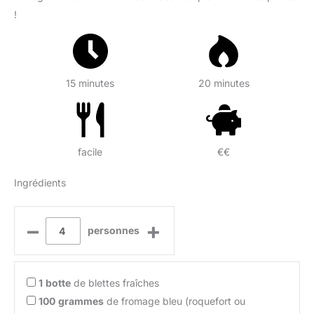
!
15 minutes
20 minutes
facile
€€
Ingrédients
–
+
personnes
1
botte
de blettes fraîches
100
grammes
de fromage bleu (roquefort ou