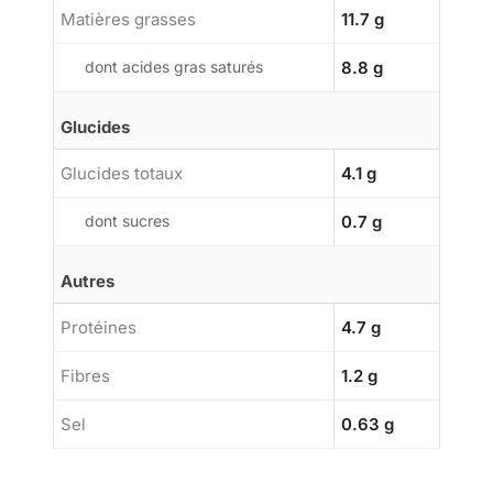
Matières grasses
11.7 g
dont acides gras saturés
8.8 g
Glucides
Glucides totaux
4.1 g
dont sucres
0.7 g
Autres
Protéines
4.7 g
Fibres
1.2 g
Sel
0.63 g