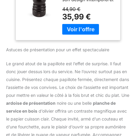
Prédéfinies - En
porc…), vos barbecues,
poivre, clous de girofle,
attention à la fraîcheur de
sa conception haut de
Bois Labellisé PEFC
vos sauces, vos
44,90 €
cumin et autres épices.
ce produit en essayant
gamme aux finitions
- Fabrication
marinades, vos légumes,
35,99 €
Attention : verre fragile.
de vous procurer un
élégantes, le moulin à
Française - Coloris
vos salades et même vos
Si endommagé,
poivre récolté
poivre Paris u'Select allie
Chocolat
desserts ! ✅ SACHET
contactez-nous pour
récemment. ✅ CONÇU
praticité, robustesse,
FRAICHEUR - Pratique,
une solution rapide et
PAR UN PHARMACIEN :
élégance et respect de
les grains sont
satisfaisante.
diplômé en pharmacie et
l’environnement. Prêt à
conditionnés dès la
en phytothérapie,
Astuces de présentation pour un effet spectaculaire
l'emploi. CONCEPTION
récolte dans un format
Nicolas sélectionne et
DE HAUTE QUALITÉ : Ce
sachet de 200 g qui
prépare les mélanges de
moulin possède un
Le grand atout de la papillote est l’effet de surprise. Il faut
garantit leur fraicheur. Un
la marque Chabiothé
mécanisme en acier
format économique pour
donc jouer dessus lors du service. Ne l’ouvrez surtout pas en
depuis 2013.
spécifiquement adapté
recharger vos moulins à
cuisine. Présentez chaque papillote fermée, directement dans
au poivre en grain qui le
poivre. ✅ MARQUE
l’assiette de vos convives. Le choix de l’assiette est important
tranche au lieu de
FRANÇAISE - Khla (« le
l’écraser et le moud
pour mettre en valeur le côté à la fois brut et chic du plat. Une
tigre » en khmer), une
finement afin de libérer
entreprise familiale
ardoise de présentation
noire ou une belle
planche de
tous ses arômes et
franco-cambodgienne
service en bois
d’olivier offrira un contraste magnifique avec
saveurs. DURABLE ET
basée à Kampot et
le papier cuisson clair. Chaque invité, armé d’un couteau et
ÉCORESPONSABLE :
spécialisée dans
d’une fourchette, aura le plaisir d’ouvrir sa propre aumônière
Particulièrement robuste,
l’épicerie fine
ce moulin est doté d'un
et de libérer le nuage de vapeur parfumée. Accompagnez
d’exception. Saveurs