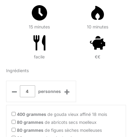
15 minutes
10 minutes
facile
€€
Ingrédients
–
+
personnes
400
grammes
de gouda vieux affiné 18 mois
80
grammes
de abricots secs moelleux
80
grammes
de figues sèches moelleuses