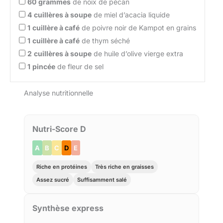
60
grammes
de noix de pécan
4
cuillères à soupe
de miel d’acacia liquide
1
cuillère à café
de poivre noir de Kampot en grains
1
cuillère à café
de thym séché
2
cuillères à soupe
de huile d’olive vierge extra
1
pincée
de fleur de sel
Analyse nutritionnelle
Nutri-Score D
A
B
C
D
E
Riche en protéines
Très riche en graisses
Assez sucré
Suffisamment salé
Synthèse express