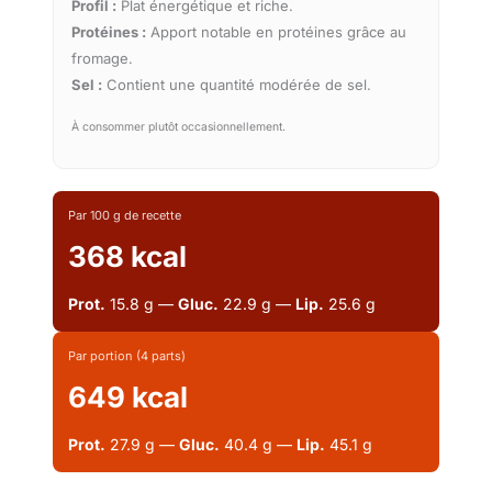
Profil :
Plat énergétique et riche.
Protéines :
Apport notable en protéines grâce au
fromage.
Sel :
Contient une quantité modérée de sel.
À consommer plutôt occasionnellement.
Par 100 g de recette
368 kcal
Prot.
15.8 g —
Gluc.
22.9 g —
Lip.
25.6 g
Par portion (4 parts)
649 kcal
Prot.
27.9 g —
Gluc.
40.4 g —
Lip.
45.1 g