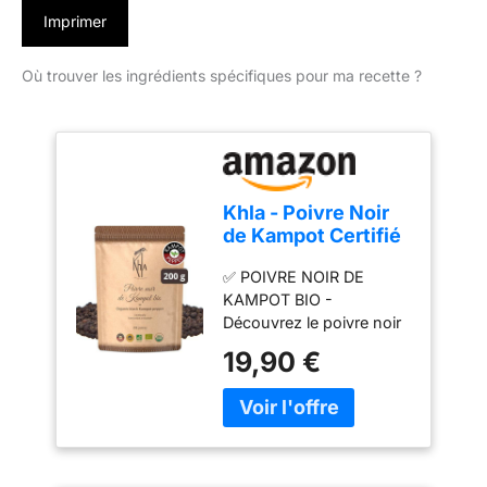
Imprimer
Où trouver les ingrédients spécifiques pour ma recette ?
Khla - Poivre Noir
de Kampot Certifié
Bio 200 g - Sachet
✅ POIVRE NOIR DE
Poivre en Grains
KAMPOT BIO -
Biologique - Grand
Découvrez le poivre noir
Cru, Rare & Délicat
de Kampot (Piper-
- Ingrédient Cuisine
19,90 €
nigrum), un poivre bio du
Épice - Production
Cambodge à la qualité
Limitée - Direct
exceptionnelle. Utilisé en
Producteur -
cuisine, il sublimera vos
Origine Cambodge
recettes salées comme
sucrées, grâce à des