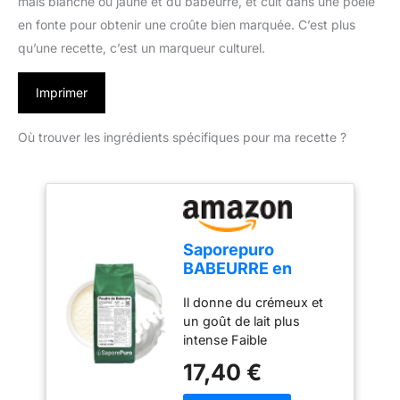
maïs blanche ou jaune et du babeurre, et cuit dans une poêle
en fonte pour obtenir une croûte bien marquée. C’est plus
qu’une recette, c’est un marqueur culturel.
Imprimer
Où trouver les ingrédients spécifiques pour ma recette ?
Saporepuro
BABEURRE en
poudre 1 kg
Il donne du crémeux et
un goût de lait plus
intense Faible
pourcentage de matières
17,40 €
grasses Substitut au lait
écrémé