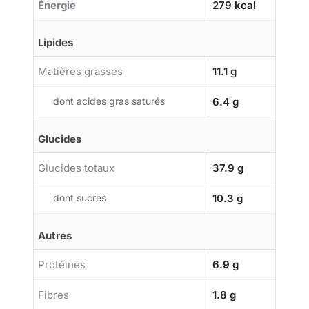
Énergie
279 kcal
Lipides
Matières grasses
11.1 g
dont acides gras saturés
6.4 g
Glucides
Glucides totaux
37.9 g
dont sucres
10.3 g
Autres
Protéines
6.9 g
Fibres
1.8 g