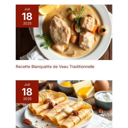
réceptions
également aux pique-
Juil
niques, aux terrasses et
18
aux patios, ou encore
pour ranger articles de
2025
toilette, vaisselle et petits
objets du quotidien dans
la cuisine et la salle de
bain. Contenu de
l'emballage : 3 corbeilles
à pain de table, mesurant
chacune 30 x 20 x 7 cm
Recette Blanquette de Veau Traditionnelle
(11,8 x 7,9 x 2,8 pouces),
idéales pour le service à
table, l'organisation des
Juil
18
étagères et le rangement
quotidien. Elles
2025
conviennent à différentes
pièces.