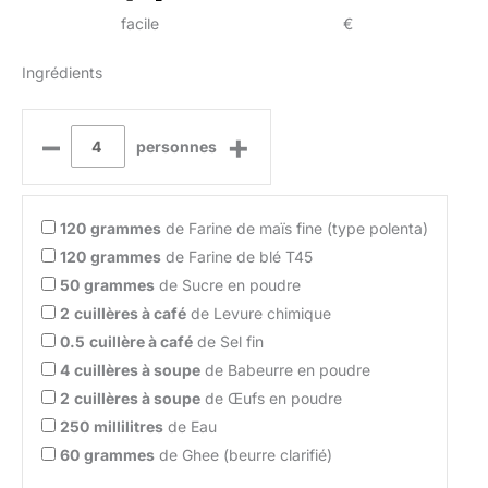
facile
€
Ingrédients
–
+
personnes
120
grammes
de Farine de maïs fine (type polenta)
120
grammes
de Farine de blé T45
50
grammes
de Sucre en poudre
2
cuillères à café
de Levure chimique
0.5
cuillère à café
de Sel fin
4
cuillères à soupe
de Babeurre en poudre
2
cuillères à soupe
de Œufs en poudre
250
millilitres
de Eau
60
grammes
de Ghee (beurre clarifié)