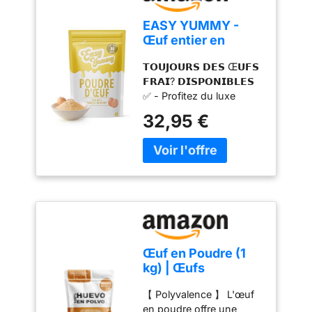
EASY YUMMY -
Œuf entier en
poudre pour la
𝗧𝗢𝗨𝗝𝗢𝗨𝗥𝗦 𝗗𝗘𝗦 Œ𝗨𝗙𝗦
cuisine (1kg), 100%
𝗙𝗥𝗔𝗜? 𝗗𝗜𝗦𝗣𝗢𝗡𝗜𝗕𝗟𝗘𝗦
d'œuf en poudre
✅ - Profitez du luxe
d'avoir l'équivalent de 80
32,95 €
œufs frais à portée de
main à tout moment.
Notre poudre d'œufs
déshydratés vous
garantit de ne jamais
manquer de cet
ingrédient essentiel,
facilitant ainsi vos
préparations culinaires et
Œuf en Poudre (1
pâtissières. 𝗦𝗔𝗡𝗦
kg) | Œufs
𝗗𝗘𝗦𝗢𝗥𝗗𝗥𝗘 𝗘𝗧 𝗙𝗔𝗖𝗜𝗟𝗘
Pasteurisés Sans
𝗔 𝗨𝗧𝗜𝗟𝗜𝗦𝗘𝗥 ✅ - Marre
【 Polyvalence 】 L'œuf
Gluten | Œuf
de devoir gérer des
en poudre offre une
Déshydraté | Sans