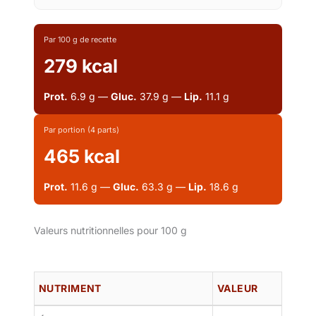
Par 100 g de recette
279 kcal
Prot.
6.9 g —
Gluc.
37.9 g —
Lip.
11.1 g
Par portion (4 parts)
465 kcal
Prot.
11.6 g —
Gluc.
63.3 g —
Lip.
18.6 g
Valeurs nutritionnelles pour 100 g
NUTRIMENT
VALEUR