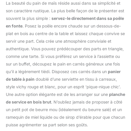
haut de gamme
vie; le fond à induction
La beauté du pain de maïs réside aussi dans sa simplicité et
poudre d'œufs est
réaliserez des économies
permet une répartition
fabriquée en Europe à
son caractère rustique. La plus belle façon de le présenter est
d'énergie MANCHE
équitable de la chaleur
partir d'œufs de poules
ERGONOMIQUE: Son joli
souvent la plus simple :
servez-le directement dans sa poêle
sur toute la surface
élevées en plein air, sans
design en noir avec des
en fonte
. Posez la poêle encore chaude sur un dessous-de-
Surface antiadhésive :
additifs ni conservateurs.
touches de silicone vert
Ces poêles sont
plat en bois au centre de la table et laissez chaque convive se
Vous pouvez être sûr de
combiné à ses
élaborées avec un
bénéficier de la pureté
servir une part. Cela crée une atmosphère conviviale et
caractéristiques
revêtement antiadhésif
des vrais œufs dans
ergonomiques facilite la
authentique. Vous pouvez prédécouper des parts en triangle,
Platinum Plus sans PFOA
chaque cuillère.
prise en main et la
comme une tarte. Si vous préférez un service à l’assiette ou
qui empêche les aliments
manipulation de la poêle
de coller au fond, pour
sur un buffet, découpez le pain en carrés généreux une fois
pendant la cuisson
de délicieuses recettes
qu’il a légèrement tiédi. Disposez ces carrés dans un
panier
COLLECTION PRIOR:
Convient à tous les
Une collection complète
de table à pain
doublé d’une serviette en tissu à carreaux,
types de cuisinières : Ils
de poêles conçues pour
style vichy rouge et blanc, pour un esprit ‘pique-nique chic’.
peuvent être utilisés
apporter de la couleur et
Une autre option élégante est de les arranger sur une
planche
aussi bien sur les
de la saveur à votre
plaques à induction,
de service en bois brut
. N’oubliez jamais de proposer à côté
quotidien en cuisine,
vitrocéramiques à gaz et
un petit pot de beurre mou (idéalement du beurre salé) et un
Disponibles dans
halogènes; grâce au
différentes tailles et
ramequin de miel liquide ou de sirop d’érable pour que chacun
fond diffuseur à impact,
formats pour s'adapter
puisse agrémenter sa part selon ses goûts.
vous obtiendrez une
idéalement à vos besoins