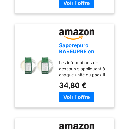
Saporepuro
BABEURRE en
poudre 1 kg (Lot de
Les informations ci-
2)
dessous s'appliquent à
chaque unité du pack Il
donne du crémeux et un
34,80 €
goût de lait plus intense
Faible pourcentage de
matières grasses
Substitut au lait écrémé