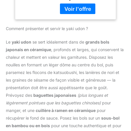
progressivement ses
IDÉALE EN CUISINE :
chauffer avant de
propriétés antiadhésives
Très facile à dissoudre
l’utiliser ! Martelé par des
et apporte une saveur
dans l'eau chaude. Il est
professionnels chinois à
unique aux aliments. ✅
indispensable pour
Canton Choix de
FOND PLAT : Cette
préparer la soupe Miso
Comment présenter et servir le yaki udon ?
prédilection de
version possède un fond
classique, les bouillons
nombreux chefs
plat et convient donc, en
pour Ramen et Udon, ou
professionnels chinois
Le
yaki udon
se sert idéalement dans de
grands bols
principe, à tous les types
comme assaisonnement
Aucun risque que la
japonais en céramique
, profonds et larges, qui conservent la
de feux et de plaques de
secret pour vos sauces
poignée auxiliaire en
cuisson courants. ✅
chaleur et mettent en valeur les garnitures. Disposez les
et marinades.
acier brûle lors de la
COMPATIBLE AVEC
nouilles en formant un léger dôme au centre du bol, puis
cuisson à feu vif
TOUS LES TYPES DE
parsemez les flocons de katsuobushi, les lanières de nori et
FEUX : Fond plat adapté
les graines de sésame de façon visible et généreuse — la
aux cuisinières à gaz et
électriques, aux plaques
présentation doit être aussi appétissante que le goût.
vitrocéramiques et à
Prévoyez des
baguettes japonaises
(plus longues et
induction, ainsi qu’au feu
légèrement pointues que les baguettes chinoises)
pour
ouvert, aux brûleurs à
manger, et une
cuillère à ramen en céramique
pour
wok et au barbecue. 🔨
récupérer le fond de sauce. Posez les bols sur un
sous-bol
MARTELÉ À LA MAIN : Le
wok possède un fond
en bambou ou en bois
pour une touche authentique et pour
plat, mais sa fabrication