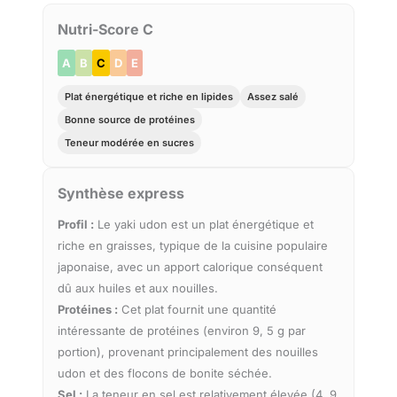
Nutri-Score C
A
B
C
D
E
Plat énergétique et riche en lipides
Assez salé
Bonne source de protéines
Teneur modérée en sucres
Synthèse express
Profil :
Le yaki udon est un plat énergétique et
riche en graisses, typique de la cuisine populaire
japonaise, avec un apport calorique conséquent
dû aux huiles et aux nouilles.
Protéines :
Cet plat fournit une quantité
intéressante de protéines (environ 9, 5 g par
portion), provenant principalement des nouilles
udon et des flocons de bonite séchée.
Sel :
La teneur en sel est relativement élevée (4, 9