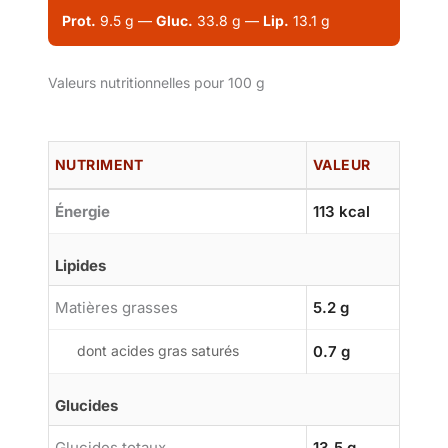
Prot.
9.5 g —
Gluc.
33.8 g —
Lip.
13.1 g
Valeurs nutritionnelles pour 100 g
NUTRIMENT
VALEUR
Énergie
113 kcal
Lipides
Matières grasses
5.2 g
dont acides gras saturés
0.7 g
Glucides
Glucides totaux
13.5 g