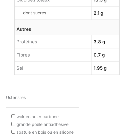
dont sucres
2.1 g
Autres
Protéines
3.8 g
Fibres
0.7 g
Sel
1.95 g
Ustensiles
wok en acier carbone
grande poêle antiadhésive
spatule en bois ou en silicone