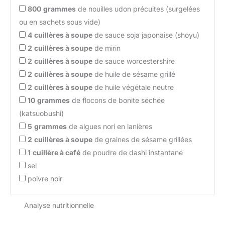
800
grammes
de nouilles udon précuites (surgelées
ou en sachets sous vide)
4
cuillères à soupe
de sauce soja japonaise (shoyu)
2
cuillères à soupe
de mirin
2
cuillères à soupe
de sauce worcestershire
2
cuillères à soupe
de huile de sésame grillé
2
cuillères à soupe
de huile végétale neutre
10
grammes
de flocons de bonite séchée
(katsuobushi)
5
grammes
de algues nori en lanières
2
cuillères à soupe
de graines de sésame grillées
1
cuillère à café
de poudre de dashi instantané
sel
poivre noir
Analyse nutritionnelle