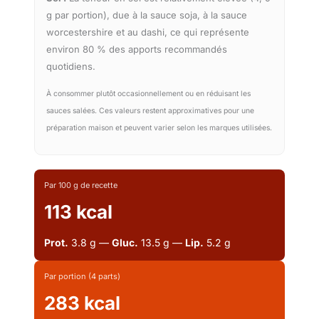
g par portion), due à la sauce soja, à la sauce
worcestershire et au dashi, ce qui représente
environ 80 % des apports recommandés
quotidiens.
À consommer plutôt occasionnellement ou en réduisant les
sauces salées. Ces valeurs restent approximatives pour une
préparation maison et peuvent varier selon les marques utilisées.
Par 100 g de recette
113 kcal
Prot.
3.8 g —
Gluc.
13.5 g —
Lip.
5.2 g
Par portion (4 parts)
283 kcal