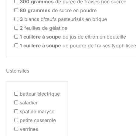
300
grammes
de purée de fraises non sucrée
80
grammes
de sucre en poudre
3
blancs d’œufs pasteurisés en brique
2
feuilles de gélatine
1
cuillère à soupe
de jus de citron en bouteille
1
cuillère à soupe
de poudre de fraises lyophilisé
Ustensiles
batteur électrique
saladier
spatule maryse
petite casserole
verrines