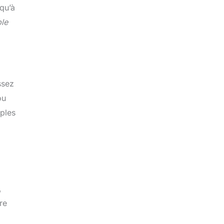
qu’à
ple
ssez
ou
mples
,
re