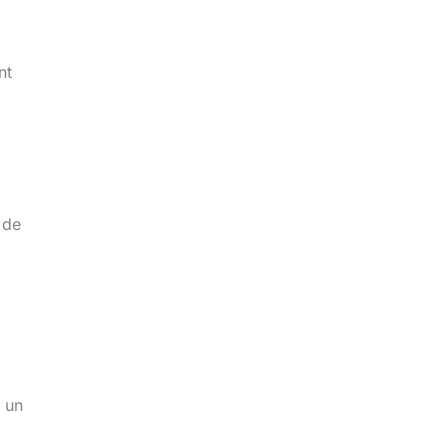
nt
 de
s un