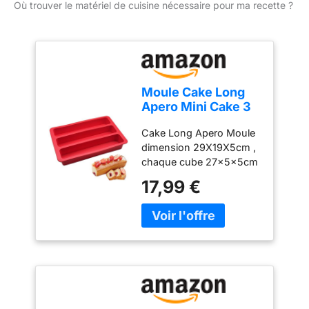
Où trouver le matériel de cuisine nécessaire pour ma recette ?
Moule Cake Long
Apero Mini Cake 3
Cavite Long Gateau
Cake Long Apero Moule
Apéritif Pâtisserie
dimension 29X19X5cm ,
Moule Silicone
chaque cube 27x5x5cm
Gateau
Materiel Silicone
Rectanguilaire
17,99 €
Alimentaire . Facile
29x19cm (Rouge)
Démoulage.Antiadhésif
moule pour patisserier
Moule cake sucre et cake
sale comme gateau
apperitif Moule Cake
Silicone 30 cm