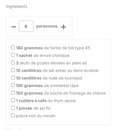
Ingrédients
–
+
personnes
180
grammes
de farine de blé type 45
1
sachet
de levure chimique
3
œufs de poules élevées en plein air
10
centilitres
de lait entier ou demi-écrémé
10
centilitres
de huile de tournesol
100
grammes
de emmental râpé
150
grammes
de bûche de fromage de chèvre
1
cuillère à café
de thym séché
1
pincée
de sel fin
poivre noir du moulin