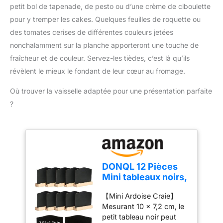
Emballé dans une boîte
petit bol de tapenade, de pesto ou d’une crème de ciboulette
LA NOUVELLE
pour y tremper les cakes. Quelques feuilles de roquette ou
TRADITION : Cette ligne
de moules anti-adhésifs
des tomates cerises de différentes couleurs jetées
Silikomart est conçue
nonchalamment sur la planche apporteront une touche de
pour recréer
fraîcheur et de couleur. Servez-les tièdes, c’est là qu’ils
l'atmosphère de la
révèlent le mieux le fondant de leur cœur au fromage.
pâtisserie traditionnelle
revisitée avec une
Où trouver la vaisselle adaptée pour une présentation parfaite
touche de modernité.
?
Parfaite pour redécouvrir
les formes classiques et
intemporelles, idéale
pour créer des recettes
alléchantes avec des
résultats parfaits dès la
DONQL 12 Pièces
première cuisson.
Mini tableaux noirs,
SILICONE PLATINE :
Petit Tableau
Fabriqué en silicone
【Mini Ardoise Craie】
Noir,Mini Panneaux
platine de haute qualité,
Mesurant 10 x 7,2 cm, le
d'Affichage,
de qualité alimentaire,
petit tableau noir peut
Chevalet Ardoise
100 % sans danger pour