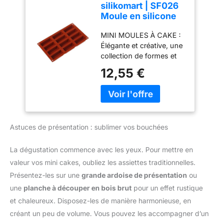
silikomart | SF026
Moule en silicone
pour MINI CAKE
MINI MOULES À CAKE :
Monoportions,
Élégante et créative, une
antiadhésif, 12 Mini
collection de formes et
Cakes, Lot de 1
de styles différents et
Moule à gâteau, 79
12,55 €
complémentaires pour
x 29 mm, h 30 mm,
toutes les occasions. Un
Made in Italy
mélange de lignes
contemporaines et de
couleurs vives pour une
Astuces de présentation : sublimer vos bouchées
série de moules qui se
prêtent à diverses
préparations, cuites ou
La dégustation commence avec les yeux. Pour mettre en
semi-cuites. Dimensions
valeur vos mini cakes, oubliez les assiettes traditionnelles.
: 79 x 29 h 30 mm.
Présentez-les sur une
grande ardoise de présentation
ou
Volume : 12 x 70 ml.
une
planche à découper en bois brut
pour un effet rustique
Total : 840 ml. Emballage
de 1 moule, total 12
et chaleureux. Disposez-les de manière harmonieuse, en
portions individuelles.
créant un peu de volume. Vous pouvez les accompagner d’un