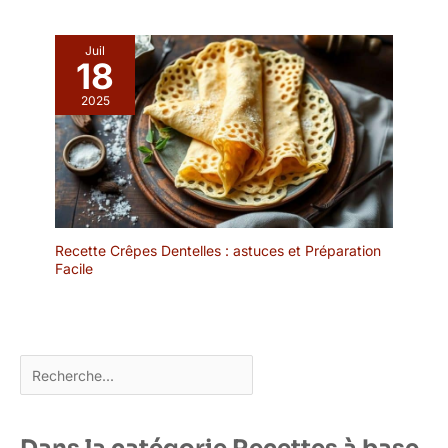
touche de charme
authentique qui captive
Juil
l'attention de vos invités
18
et clients.
2025
Recette Crêpes Dentelles : astuces et Préparation
Facile
Rechercher