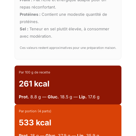
repas réconfortant.
Protéines :
Contient une modestie quantité de
protéines.
Sel :
Teneur en sel plutôt élevée, à consommer
avec modération.
Ces valeurs restent approximatives pour une préparation maison.
Par 100 g de recette
261 kcal
Prot.
8.8 g —
Gluc.
18.5 g —
Lip.
17.6 g
Par portion (4 parts)
533 kcal
Prot.
18 g —
Gluc.
37.9 g —
Lip.
35.9 g