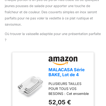
jeunes pousses de salade pour apporter une touche de
fraîcheur et de couleur. Des couverts simples en inox seront
parfaits pour ne pas voler la vedette à ce plat rustique et
savoureux.
Où trouver la vaisselle adaptée pour une présentation parfaite
?
MALACASA Série
BAKE, Lot de 4
Plats à Four en
PLUSIEURS TAILLES
Céramique Blanc,
POUR TOUS VOS
3020ml, 2080ml,
BESOINS：Cet ensemble
1480ml, 850ml,
comprend 4 plats à
Plats à Gratin avec
52,05 €
gratin de tailles variées :
Poignées, Passe au