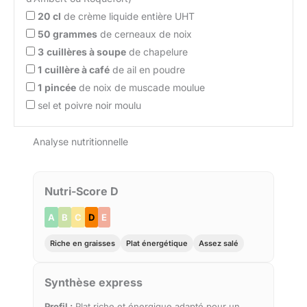
20
cl
de crème liquide entière UHT
50
grammes
de cerneaux de noix
3
cuillères à soupe
de chapelure
1
cuillère à café
de ail en poudre
1
pincée
de noix de muscade moulue
sel et poivre noir moulu
Analyse nutritionnelle
Nutri-Score D
A
B
C
D
E
Riche en graisses
Plat énergétique
Assez salé
Synthèse express
Profil :
Plat riche et énergique adapté pour un