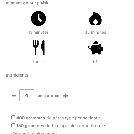
moment de pur plaisir.
15 minutes
35 minutes
facile
€€
Ingrédients
–
+
personnes
400
grammes
de pâtes type penne rigate
150
grammes
de fromage bleu (type Fourme
d’Ambert ou Roquefort)