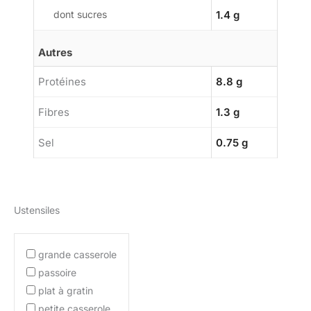
dont sucres
1.4 g
Autres
Protéines
8.8 g
Fibres
1.3 g
Sel
0.75 g
Ustensiles
grande casserole
passoire
plat à gratin
petite casserole