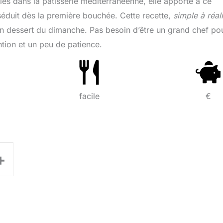
cles dans la pâtisserie méditerranéenne, elle apporte à ce
séduit dès la première bouchée. Cette recette,
simple à réal
 un dessert du dimanche. Pas besoin d’être un grand chef po
ention et un peu de patience.
facile
€
+