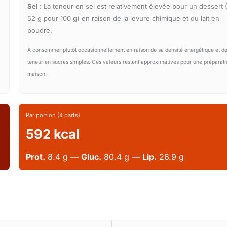
Sel :
La teneur en sel est relativement élevée pour un dessert 
52 g pour 100 g) en raison de la levure chimique et du lait en
poudre.
À consommer plutôt occasionnellement en raison de sa densité énergétique et de
teneur en sucres simples. Ces valeurs restent approximatives pour une préparat
maison.
Par portion (4 parts)
592 kcal
Prot.
8.4 g —
Gluc.
80.4 g —
Lip.
26.9 g