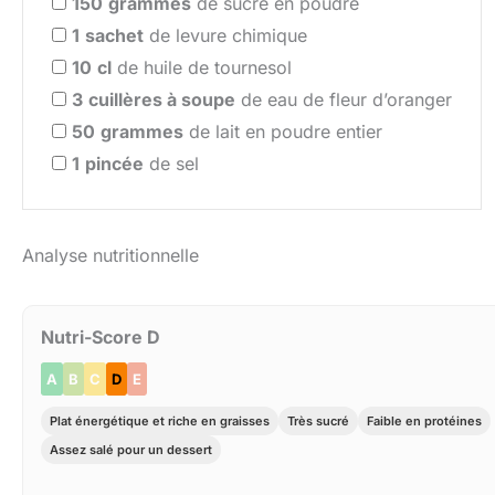
150
grammes
de sucre en poudre
1
sachet
de levure chimique
10
cl
de huile de tournesol
3
cuillères à soupe
de eau de fleur d’oranger
50
grammes
de lait en poudre entier
1
pincée
de sel
Analyse nutritionnelle
Nutri-Score D
A
B
C
D
E
Plat énergétique et riche en graisses
Très sucré
Faible en protéines
Assez salé pour un dessert