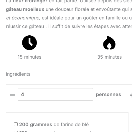
La
fleur d’oranger
en fait partie. Utilisée depuis des siè
gâteau moelleux
une douceur florale et envoûtante qui 
et économique
, est idéale pour un goûter en famille ou
réussir ce gâteau : il suffit de suivre les étapes avec att
15 minutes
35 minutes
Ingrédients
–
personnes
200
grammes
de farine de blé