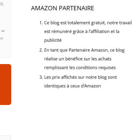
(0,
 sa
ion