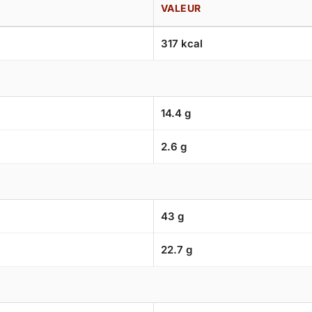
VALEUR
317 kcal
14.4 g
2.6 g
43 g
22.7 g