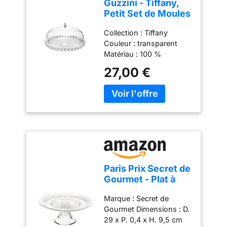
Guzzini - Tiffany,
Petit Set de Moules
à Gâteau -
Collection : Tiffany
Transparent, Ø 30 x
Couleur : transparent
h16 cm - 19950100
Matériau : 100 %
plastique Produit officiel
27,00 €
Guzzini, fabriqué en Italie
depuis 1912 Poids du
colis: 1.02 kilograms
Paris Prix Secret de
Gourmet - Plat à
Gâteau sur Pied
Marque : Secret de
Renaissance 29cm
Gourmet Dimensions : D.
Transparent
29 x P. 0,4 x H. 9,5 cm