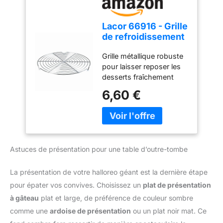
même comme palette à
préparation et de la
angle pour les finitions
décoration
artistiques Spatule inox
Lacor 66916 - Grille
durable et facile à
de refroidissement
nettoyer: Fabriqué en
en pâtisserie en
acier inoxydable robuste
Grille métallique robuste
acier chromé
et flexible, résistant à la
pour laisser reposer les
rouille et sans BPA.
desserts fraîchement
Chaque spatule est
sortés du four ou couvrir
6,60 €
lavable au lave-vaisselle
de chocolat ou de sucre
et convient à un usage
glas. Fabriqué en acier
professionnel ou
chromé pour une longue
domestique
durée de vie. Permet de
Multifonctionnel en
refroidir uniformément
cuisine et en pâtisserie –
Astuces de présentation pour une table d’outre-tombe
toutes les parties du
Ustensile de cuisine
dessert y compris la
polyvalent: Utilisez-le
partie inférieure. Protège
La présentation de votre halloreo géant est la dernière étape
non seulement pour la
les surfaces de la cuisine
pour épater vos convives. Choisissez un
plat de présentation
pâtisserie (tartes,
contre les brûlures. Ce
à gâteau
plat et large, de préférence de couleur sombre
cupcakes, pâtes), mais
produit ne passe pas au
comme une
ardoise de présentation
ou un plat noir mat. Ce
aussi pour étaler la pâte
lave-vaisselle.
à pizza, couper le