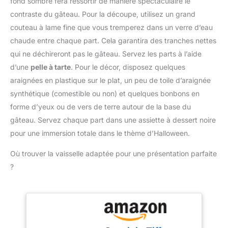
Dimensions Ø 28 x 2 cm,
fond sombre fera ressortir de manière spectaculaire le
fromage, répartir les
et son poids est de 198
contraste du gâteau. Pour la découpe, utilisez un grand
garnitures et bien plus
g.
couteau à lame fine que vous tremperez dans un verre d’eau
encore. Un accessoire de
chaude entre chaque part. Cela garantira des tranches nettes
pâtisserie indispensable
Facile à ranger et durable
qui ne déchireront pas le gâteau. Servez les parts à l’aide
– Chaque spatule
d’une
pelle à tarte
. Pour le décor, disposez quelques
possède un trou de
araignées en plastique sur le plat, un peu de toile d’araignée
suspension: Avec leur
synthétique (comestible ou non) et quelques bonbons en
trou de suspension
intégré, ces spatules
forme d’yeux ou de vers de terre autour de la base du
peuvent être accrochées
gâteau. Servez chaque part dans une assiette à dessert noire
pour un rangement
pour une immersion totale dans le thème d’Halloween.
compact. Durables,
légères et conçues pour
Où trouver la vaisselle adaptée pour une présentation parfaite
les boulangers amateurs
?
comme pour les
professionnels