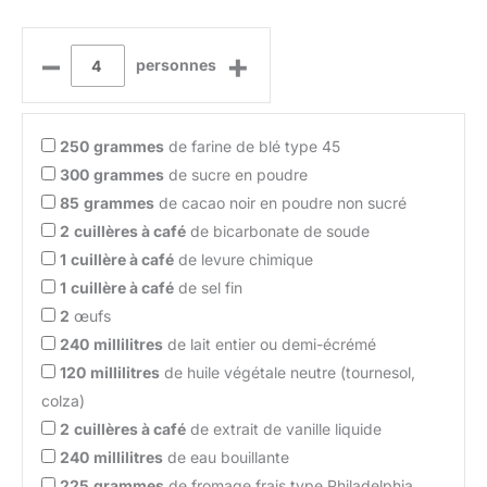
–
+
personnes
250
grammes
de farine de blé type 45
300
grammes
de sucre en poudre
85
grammes
de cacao noir en poudre non sucré
2
cuillères à café
de bicarbonate de soude
1
cuillère à café
de levure chimique
1
cuillère à café
de sel fin
2
œufs
240
millilitres
de lait entier ou demi-écrémé
120
millilitres
de huile végétale neutre (tournesol,
colza)
2
cuillères à café
de extrait de vanille liquide
240
millilitres
de eau bouillante
225
grammes
de fromage frais type Philadelphia