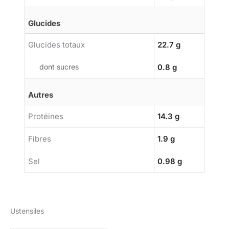
Glucides
Glucides totaux
22.7 g
dont sucres
0.8 g
Autres
Protéines
14.3 g
Fibres
1.9 g
Sel
0.98 g
Ustensiles