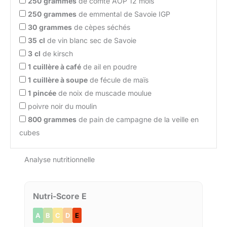
250
grammes
de comté AOP 12 mois
250
grammes
de emmental de Savoie IGP
30
grammes
de cèpes séchés
35
cl
de vin blanc sec de Savoie
3
cl
de kirsch
1
cuillère à café
de ail en poudre
1
cuillère à soupe
de fécule de maïs
1
pincée
de noix de muscade moulue
poivre noir du moulin
800
grammes
de pain de campagne de la veille en
cubes
Analyse nutritionnelle
Nutri-Score E
A
B
C
D
E