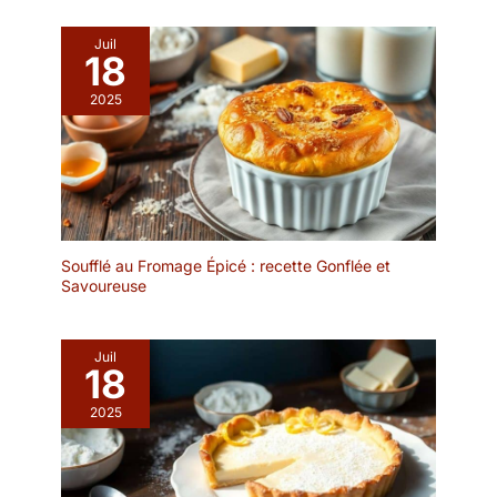
Caractéristiques des
Accessoire déco & art de
fourchettes à fondue :
la table : Un panier
Juil
Les bâtons à fondue
18
fonctionnel et décoratif
sont légers, bien faits et
qui s’intègre facilement
2025
super robustes. Vous
dans une cuisine, une
pouvez les utiliser pour
salle à manger ou sur
manger des fruits, des
une table de petit-
guimauves, etc.
déjeuner.
Convient pour une
fondue au chocolat, une
fondue au fromage et un
rôti Cadeaux
Soufflé au Fromage Épicé : recette Gonflée et
Savoureuse
attentionnés : le lot de 6
fourchettes à fondue est
un excellent cadeau pour
les amateurs de fondue.
Juil
18
Que ce soit pour une
pendaison de crémaillère,
2025
un mariage ou toute
occasion spéciale, ces
fourchettes à fondue
sauront plaire à coup sûr