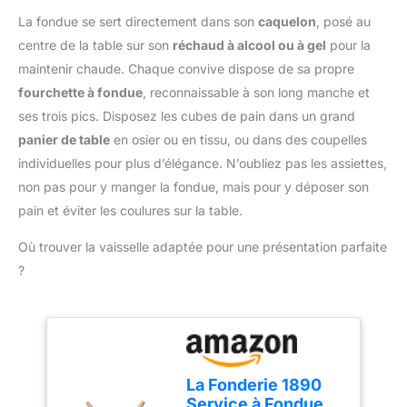
de distinguer facilement
service s'adapte à toutes
jusqu'à 6 personnes
les fourchettes. Avec 6
La fondue se sert directement dans son
caquelon
, posé au
vos envies culinaires.
puissent retrouver
couleurs différentes au
centre de la table sur son
réchaud à alcool ou à gel
pour la
rapidement leur
choix, vous pouvez
fourchette ! CONTENU
maintenir chaude. Chaque convive dispose de sa propre
reconnaître et apprécier
DE LA LIVRAISON : 12x
fourchette à fondue
, reconnaissable à son long manche et
votre propre fourchette
fourchette à fondue (2x
au premier coup d'œil !
ses trois pics. Disposez les cubes de pain dans un grand
par couleur) // Matériau :
🍒 Qualité supérieure :
panier de table
en osier ou en tissu, ou dans des coupelles
acier inoxydable 430,
fabriquées en acier
polypropylène //
individuelles pour plus d’élégance. N’oubliez pas les assiettes,
inoxydable de haute
Longueur : env. 23,5 cm
non pas pour y manger la fondue, mais pour y déposer son
qualité et antirouille, nos
// Couleur : bleu foncé,
fourchettes à fondue
pain et éviter les coulures sur la table.
bleu clair, vert, rouge,
sont robustes et
orange, jaune // Autre :
Où trouver la vaisselle adaptée pour une présentation parfaite
durables. Ils sont légers,
va au lave-vaisselle
mais suffisamment
?
robustes pour
embrocher en toute
sécurité des friandises
encore plus lourdes
telles que des fruits, de la
viande ou des brownies.
La Fonderie 1890
Dégustez vos desserts
Service à Fondue