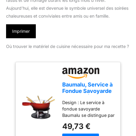
rassis et de fromage durant les longs mois d’hiver.
Aujourd’hui, elle est devenue le symbole universel des soirées
chaleureuses et conviviales entre amis ou en famille.
Imprimer
Où trouver le matériel de cuisine nécessaire pour ma recette ?
Baumalu, Service à
Fondue Savoyarde
en Fonte Émaillée
Design : Le service à
Rouge, 20 cm, pour
fondue savoyarde
6 personnes,
Baumalu se distingue par
comprenant 1
son design élégant et
réchaud, 1 brûleur, 1
49,73 €
coloré qui apportera une
caquelon et 6
touche chaleureuse à
fourchettes