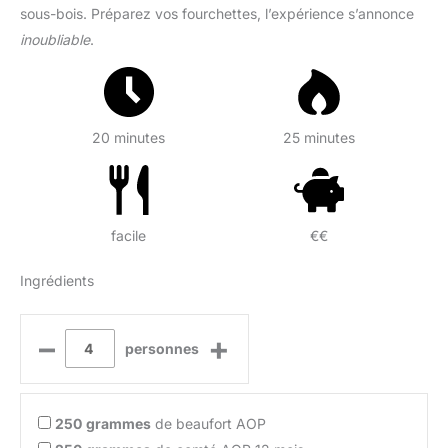
sous-bois. Préparez vos fourchettes, l’expérience s’annonce
inoubliable
.
20 minutes
25 minutes
facile
€€
Ingrédients
–
+
personnes
250
grammes
de beaufort AOP