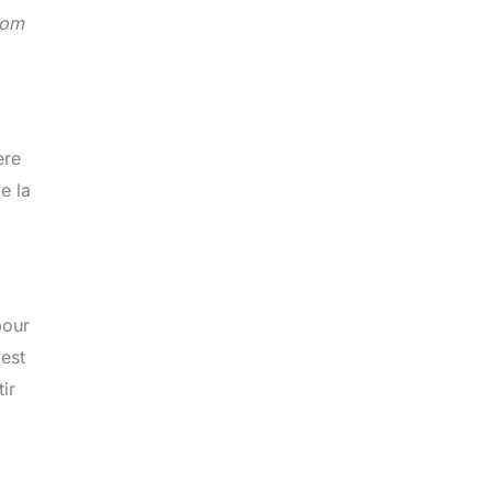
nom
ère
e la
pour
 est
ir