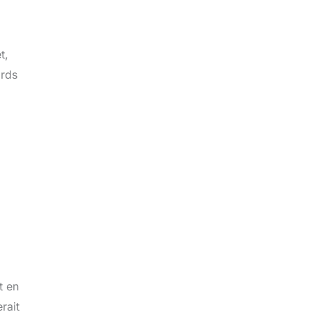
t,
ords
t en
rait