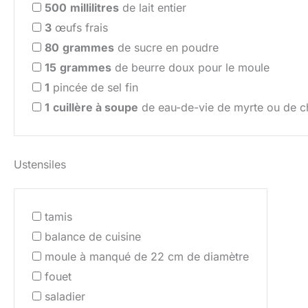
500
millilitres
de lait entier
3
œufs frais
80
grammes
de sucre en poudre
15
grammes
de beurre doux pour le moule
1
pincée de sel fin
1
cuillère à soupe
de eau-de-vie de myrte ou de ch
Ustensiles
tamis
balance de cuisine
moule à manqué de 22 cm de diamètre
fouet
saladier