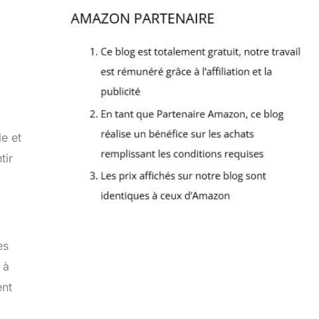
e et
tir
es
 à
ent